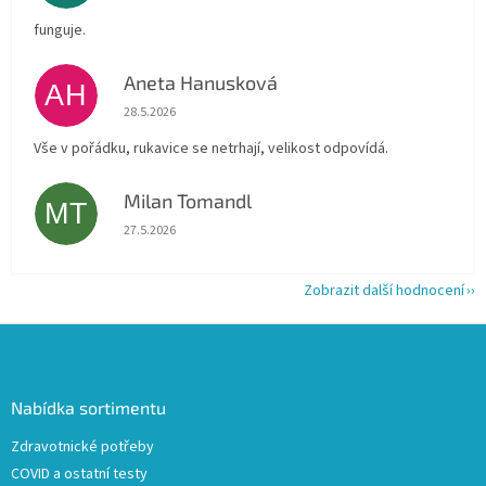
funguje.
Aneta Hanusková
AH
Hodnocení obchodu je 5 z 5 hvězdiček.
28.5.2026
Vše v pořádku, rukavice se netrhají, velikost odpovídá.
Milan Tomandl
MT
Hodnocení obchodu je 5 z 5 hvězdiček.
27.5.2026
Zobrazit další hodnocení
Z
á
p
a
Nabídka sortimentu
t
Zdravotnické potřeby
í
COVID a ostatní testy