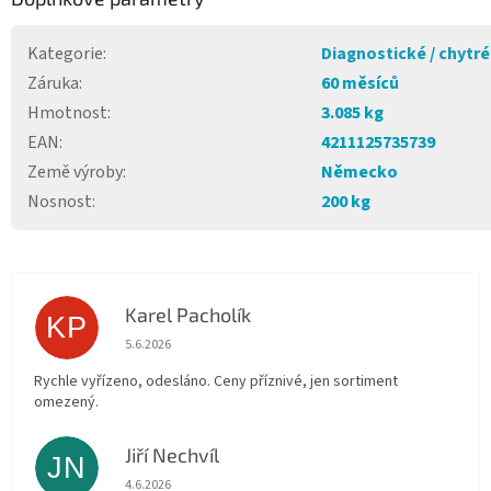
Kategorie
:
Diagnostické / chytré
Záruka
:
60 měsíců
Hmotnost
:
3.085 kg
EAN
:
4211125735739
Země výroby
:
Německo
Nosnost
:
200 kg
Karel Pacholík
KP
Hodnocení obchodu je 4 z 5 hvězdiček.
5.6.2026
Rychle vyřízeno, odesláno. Ceny příznivé, jen sortiment
omezený.
Jiří Nechvíl
JN
Hodnocení obchodu je 5 z 5 hvězdiček.
4.6.2026