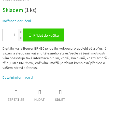
Měrná
Skladem
(1 ks)
cena:
Možnosti doručení
Přidat do košíku
Digitální váha Beurer BF 410 je ideální volbou pro spolehlivé a přesné
vážení a sledování vašeho tělesného stavu. Vedle vážení hmotnosti
vám poskytuje také informace o tuku, vodě, svalovině, kostní hmotě v
těle, BMI a BMR/AMR, což vám umožňuje získat komplexní přehled o
vašem zdraví a fitness.
Detailní informace
ZEPTAT SE
HLÍDAT
SDÍLET