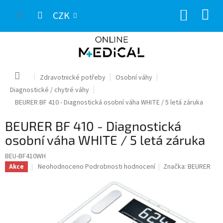
Přejít
NÁKUP
na
CZK
obsah
KOŠÍK
Domů
Zdravotnické potřeby
Osobní váhy
Diagnostické / chytré váhy
BEURER BF 410 - Diagnostická osobní váha WHITE / 5 letá záruka
BEURER BF 410 - Diagnostická
osobní váha WHITE / 5 letá záruka
BEU-BF410WH
Průměrné
Neohodnoceno
Podrobnosti hodnocení
Značka:
BEURER
Akce
hodnocení
produktu
je
0,0
z
5