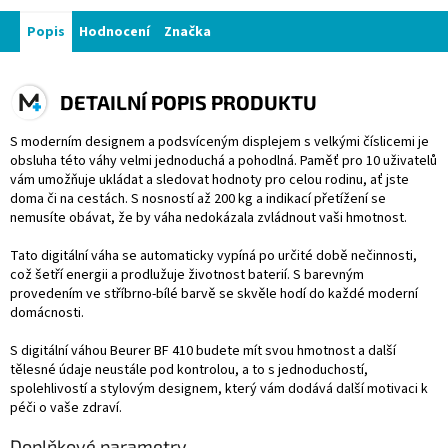
Popis
Hodnocení
Značka
DETAILNÍ POPIS PRODUKTU
S moderním designem a podsvíceným displejem s velkými číslicemi je
obsluha této váhy velmi jednoduchá a pohodlná. Paměť pro 10 uživatelů
vám umožňuje ukládat a sledovat hodnoty pro celou rodinu, ať jste
doma či na cestách. S nosností až 200 kg a indikací přetížení se
nemusíte obávat, že by váha nedokázala zvládnout vaši hmotnost.
Tato digitální váha se automaticky vypíná po určité době nečinnosti,
což šetří energii a prodlužuje životnost baterií. S barevným
provedením ve stříbrno-bílé barvě se skvěle hodí do každé moderní
domácnosti.
S digitální váhou Beurer BF 410 budete mít svou hmotnost a další
tělesné údaje neustále pod kontrolou, a to s jednoduchostí,
spolehlivostí a stylovým designem, který vám dodává další motivaci k
péči o vaše zdraví.
Doplňkové parametry