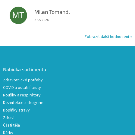
Milan Tomandl
MT
Hodnocení obchodu je 5 z 5 hvězdiček.
27.5.2026
Zobrazit další hodnocení
Z
á
p
a
Nabídka sortimentu
t
Zdravotnické potřeby
í
COVID a ostatní testy
Roušky a respirátory
Dezinfekce a drogerie
Doplňky stravy
Zdraví
Části těla
Dárky