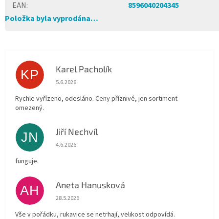
EAN
:
8596040204345
Položka byla vyprodána…
Karel Pacholík
KP
Hodnocení obchodu je 4 z 5 hvězdiček.
5.6.2026
Rychle vyřízeno, odesláno. Ceny příznivé, jen sortiment
omezený.
Jiří Nechvíl
JN
Hodnocení obchodu je 5 z 5 hvězdiček.
4.6.2026
funguje.
Aneta Hanusková
AH
Hodnocení obchodu je 5 z 5 hvězdiček.
28.5.2026
Vše v pořádku, rukavice se netrhají, velikost odpovídá.