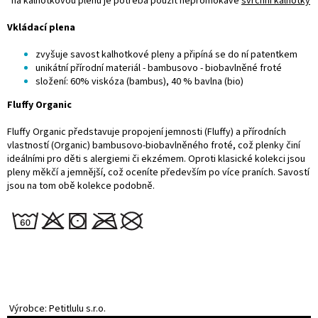
*na kalhotkovou plenu je potřeba použít nepromokavé
svrchní kalhotky
Vkládací plena
zvyšuje savost kalhotkové pleny a připíná se do ní patentkem
unikátní přírodní materiál - bambusovo - biobavlněné froté
složení: 60% viskóza (bambus), 40 % bavlna (bio)
Fluffy Organic
Fluffy Organic představuje propojení jemnosti (Fluffy) a přírodních
vlastností (Organic) bambusovo-biobavlněného froté, což plenky činí
ideálními pro děti s alergiemi či ekzémem. Oproti klasické kolekci jsou
pleny měkčí a jemnější, což oceníte především po více praních. Savostí
jsou na tom obě kolekce podobně.
Výrobce: Petitlulu s.r.o.