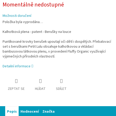
Měrná
Momentálně nedostupné
cena:
Možnosti doručení
Položka byla vyprodána…
Kalhotková plena - patent - Berušky na louce
Puntíkované krovky berušek upoutají oči dětí i dospělých. Přebalovací
set s beruškami Petit Lulu obsahuje kalhotkovou a vkládací
bambusovou látkovou plenu, v provedení Fluffy Organic využívající
výjimečných přírodních vlastností.
Detailní informace
ZEPTAT SE
HLÍDAT
SDÍLET
Popis
Hodnocení
Značka