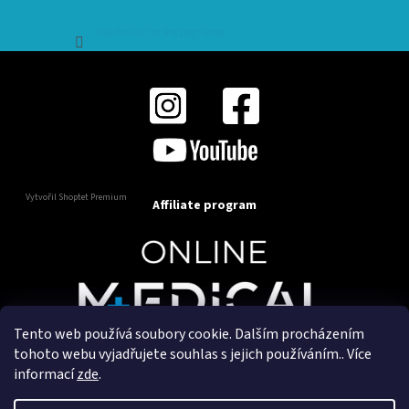
Sledovat na Instagramu
Vytvořil Shoptet Premium
Affiliate program
Tento web používá soubory cookie. Dalším procházením
Copyright 2025
OnlineMedical.cz
. Všechna práva
tohoto webu vyjadřujete souhlas s jejich používáním.. Více
vyhrazena.
informací
zde
.
Vytvořil a marketingově zajišťuje
HyperGroup.cz