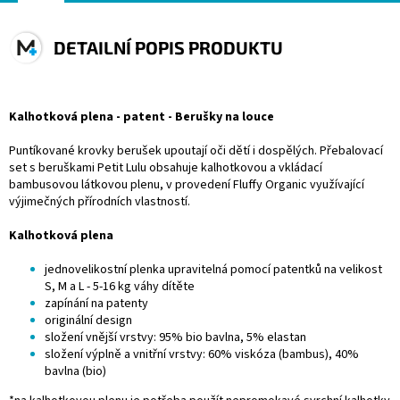
DETAILNÍ POPIS PRODUKTU
Kalhotková plena - patent - Berušky na louce
Puntíkované krovky berušek upoutají oči dětí i dospělých. Přebalovací
set s beruškami Petit Lulu obsahuje kalhotkovou a vkládací
bambusovou látkovou plenu, v provedení Fluffy Organic využívající
výjimečných přírodních vlastností.
Kalhotková plena
jednovelikostní plenka upravitelná pomocí patentků na velikost
S, M a L - 5-16 kg váhy dítěte
zapínání na patenty
originální design
složení vnější vrstvy: 95% bio bavlna, 5% elastan
složení výplně a vnitřní vrstvy: 60% viskóza (bambus), 40%
bavlna (bio)