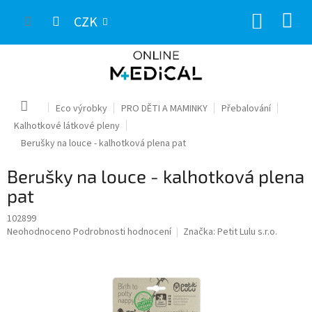
Přejít
NÁKUP
na
CZK
obsah
KOŠÍK
Domů
Eco výrobky
PRO DĚTI A MAMINKY
Přebalování
Kalhotkové látkové pleny
Berušky na louce - kalhotková plena pat
Berušky na louce - kalhotková plena
pat
102899
Průměrné
Neohodnoceno
Podrobnosti hodnocení
Značka:
Petit Lulu s.r.o.
hodnocení
produktu
je
0,0
z
5