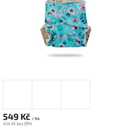
hvězdiček.
549 Kč
/ ks
454 Kč bez DPH