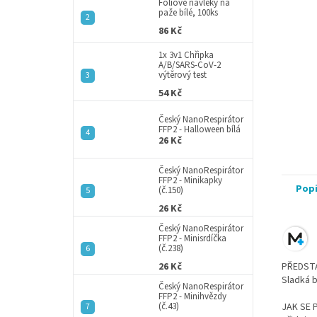
a
Fóliové návleky na
paže bílé, 100ks
n
86 Kč
e
l
1x 3v1 Chřipka
A/B/SARS-CoV-2
výtěrový test
54 Kč
Český NanoRespirátor
FFP2 - Halloween bílá
26 Kč
Český NanoRespirátor
FFP2 - Minikapky
Pop
(č.150)
26 Kč
Český NanoRespirátor
FFP2 - Minisrdíčka
(č.238)
26 Kč
PŘEDST
Sladká 
Český NanoRespirátor
FFP2 - Minihvězdy
(č.43)
JAK SE 