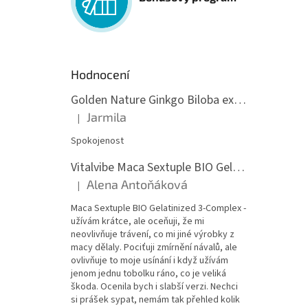
Hodnocení
Golden Nature Ginkgo Biloba extrakt 50:1 60mg, 100 kapslí
Jarmila
|
Hodnocení produktu je 5 z 5 hvězdiček.
Spokojenost
Vitalvibe Maca Sextuple BIO Gelatinized 3-Complex, 60 kapslí
Alena Antoňáková
|
Hodnocení produktu je 5 z 5 hvězdiček.
Maca Sextuple BIO Gelatinized 3-Complex -
užívám krátce, ale oceňuji, že mi
neovlivňuje trávení, co mi jiné výrobky z
macy dělaly. Pociťuji zmírnění návalů, ale
ovlivňuje to moje usínání i když užívám
jenom jednu tobolku ráno, co je veliká
škoda. Ocenila bych i slabší verzi. Nechci
si prášek sypat, nemám tak přehled kolik