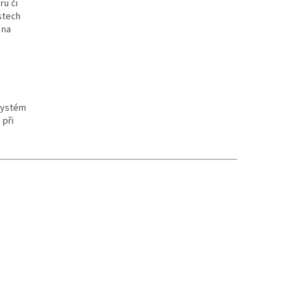
ru či
stech
 na
 systém
 při