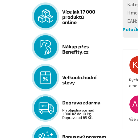
Kate
Více jak 17 000
Hmo
produktů
EAN
:
online
Položk
Nákup přes
Benefity.cz
Velkoobchodní
Rych
slevy
ome
Doprava zdarma
Při objednávce nad
1 800 Kč do 10 kg.
Doprava od 65 Kč.
Vše 
Bonusový program