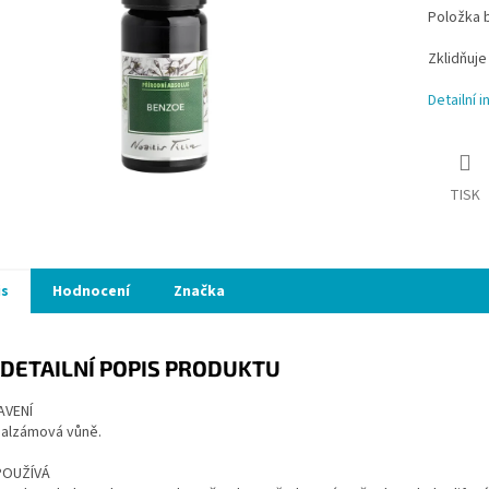
Položka 
Zklidňuje
Detailní 
TISK
is
Hodnocení
Značka
DETAILNÍ POPIS PRODUKTU
AVENÍ
balzámová vůně.
POUŽÍVÁ