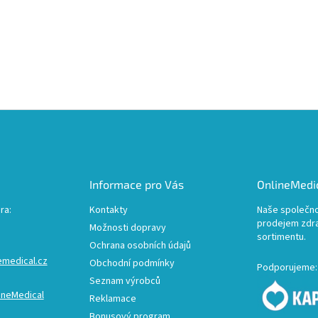
Informace pro Vás
OnlineMedic
ra:
Kontakty
Naše společno
prodejem zdr
Možnosti dopravy
sortimentu.
Ochrana osobních údajů
emedical.cz
Obchodní podmínky
Podporujeme:
Seznam výrobců
ineMedical
Reklamace
Bonusový program