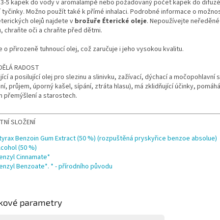
e 3-5 kapek do vody v aromalampě nebo požadovaný počet kapek do difuzé
í tyčinky. Možno použít také k přímé inhalaci. Podrobné informace o možno
éterických olejů najdete v
brožuře Éterické oleje
. Nepoužívejte neředěné
 chraňte oči a chraňte před dětmi.
 o přirozeně tuhnoucí olej, což zaručuje i jeho vysokou kvalitu.
DĚLÁ RADOST
jící a posilující olej pro slezinu a slinivku, zažívací, dýchací a močopohlavní
í, průjem, úporný kašel, sípání, ztráta hlasu), má zklidňující účinky, pomáhá
m přemýšlení a starostech.
TNÍ SLOŽENÍ
tyrax Benzoin Gum Extract (50 %) (rozpuštěná pryskyřice benzoe absolue)
lcohol (50 %)
enzyl Cinnamate*
enzyl Benzoate*. * - přírodního původu
kové parametry