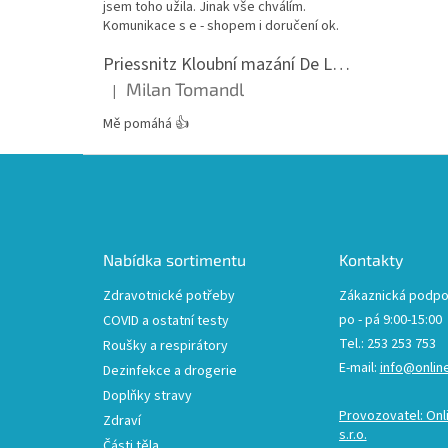
jsem toho užila. Jinak vše chválím.
Komunikace s e - shopem i doručení ok.
Priessnitz Kloubní mazání De Luxe, 200ml
Milan Tomandl
|
Hodnocení produktu je 5 z 5 hvězdiček.
Mě pomáhá 👍
Z
á
p
a
t
Nabídka sortimentu
Kontakty
í
Zdravotnické potřeby
Zákaznická podpo
po - pá 9:00-15:00
COVID a ostatní testy
Tel.: 253 253 753
Roušky a respirátory
E-mail:
info@onlin
Dezinfekce a drogerie
Doplňky stravy
Provozovatel: Onl
Zdraví
s.r.o.
Části těla