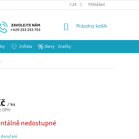
KARIERA
CZK
Přihlášení
NÁKUPNÍ
Prázdný košík
KOŠÍK
bky
Zvířata
Slevy
Značky
o
Kč
/ ks
z DPH
tálně nedostupné
 doručení