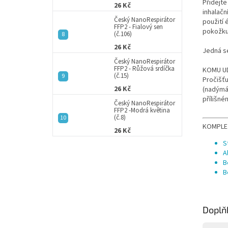
Přidejt
26 Kč
inhalačn
Český NanoRespirátor
použití 
FFP2 - Fialový sen
pokožku,
(č.106)
26 Kč
Jedná se
Český NanoRespirátor
FFP2 - Růžová srdíčka
KOMU U
(č.15)
Pročišťu
26 Kč
(nadýmán
přílišné
Český NanoRespirátor
FFP2 -Modrá květina
(č.8)
KOMPLE
26 Kč
S
A
B
B
Doplň