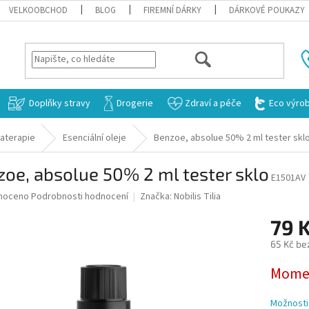
VELKOOBCHOD
BLOG
FIREMNÍ DÁRKY
DÁRKOVÉ POUKAZY
HLEDAT
Doplňky stravy
Drogerie
Zdraví a péče
Eco výro
aterapie
Esenciální oleje
Benzoe, absolue 50% 2 ml tester skl
oe, absolue 50% 2 ml tester sklo
E1501AV
né
noceno
Podrobnosti hodnocení
Značka:
Nobilis Tilia
ní
79 
u
65 Kč be
Měrná
Momen
cena:
ek.
Možnosti