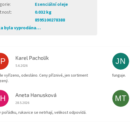
gorie
:
Esenciální oleje
tnost
:
0.032 kg
8595100278388
a byla vyprodána…
Karel Pacholík
KP
JN
Hodnocení obchodu je 4 z 5 hvězdiček.
5.6.2026
le vyřízeno, odesláno. Ceny příznivé, jen sortiment
funguje.
zený.
Aneta Hanusková
AH
MT
Hodnocení obchodu je 5 z 5 hvězdiček.
28.5.2026
v pořádku, rukavice se netrhají, velikost odpovídá.