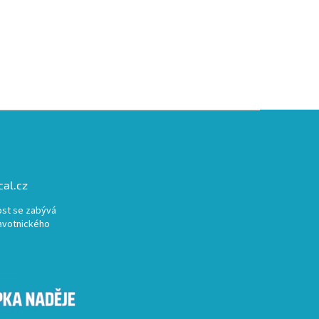
al.cz
st se zabývá
avotnického