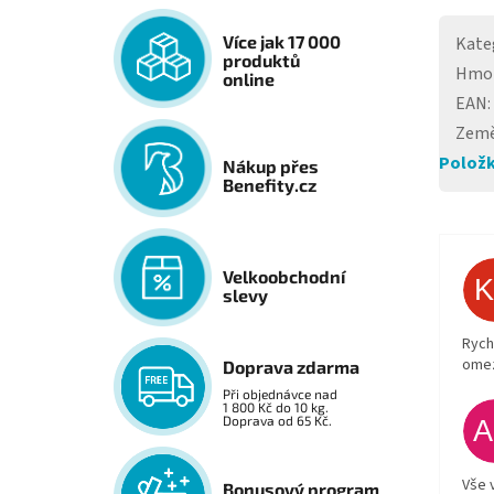
Více jak 17 000
Kate
produktů
Hmo
online
EAN
:
Země
Položk
Nákup přes
Benefity.cz
Velkoobchodní
slevy
Rych
ome
Doprava zdarma
Při objednávce nad
1 800 Kč do 10 kg.
Doprava od 65 Kč.
Vše 
Bonusový program