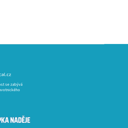
al.cz
st se zabývá
avotnického