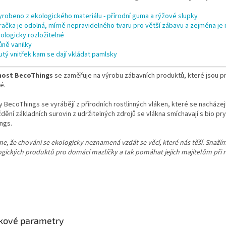
yrobeno z ekologického materiálu - přírodní guma a rýžové slupky
račka je odolná, mírně nepravidelného tvaru pro větší zábavu a zejména je
iologicky rozložitelné
ůně vanilky
utý vnitřek kam se dají vkládat pamlsky
nost BecoThings
se zaměřuje na výrobu zábavních produktů, které jsou pro
é.
 BecoThings se vyrábějí z přírodních rostlinných vláken, které se nacház
ění základních surovin z udržitelných zdrojů se vlákna smíchavají s bio p
ngs.
me, že chováni se ekologicky neznamená vzdát se věcí, které nás těší. Snaží
gických produktů pro domácí mazlíčky a tak pomáhat jejich majitelům při 
kové parametry