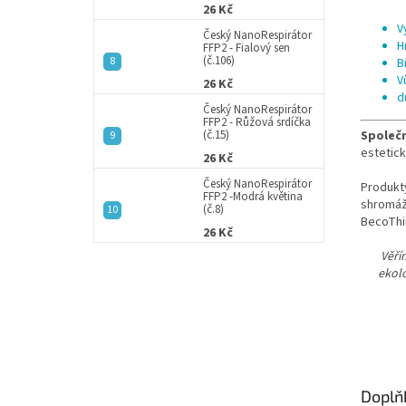
26 Kč
V
Český NanoRespirátor
H
FFP2 - Fialový sen
(č.106)
B
V
26 Kč
d
Český NanoRespirátor
FFP2 - Růžová srdíčka
(č.15)
Společ
estetick
26 Kč
Český NanoRespirátor
Produkty
FFP2 -Modrá květina
shromážd
(č.8)
BecoThi
26 Kč
Věří
ekolo
Doplň