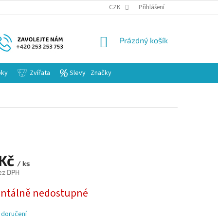
KARIERA
CZK
Přihlášení
NÁKUPNÍ
Prázdný košík
KOŠÍK
bky
Zvířata
Slevy
Značky
 Kč
/ ks
ez DPH
tálně nedostupné
 doručení