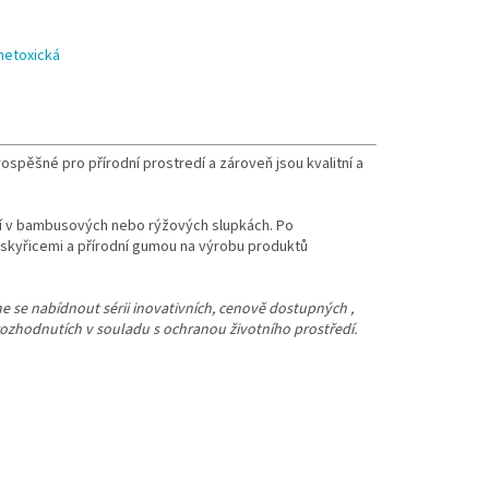
 netoxická
spěšné pro přírodní prostredí a zároveň jsou kvalitní a
ejí v bambusových nebo rýžových slupkách. Po
ryskyřicemi a přírodní gumou na výrobu produktů
me se nabídnout sérii inovativních, cenově dostupných ,
rozhodnutích v souladu s ochranou životního prostředí.