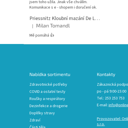
jsem toho užila. Jinak vše chválím.
Komunikace s e - shopem i doručení ok.
Priessnitz Kloubní mazání De Luxe, 200ml
Milan Tomandl
|
Hodnocení produktu je 5 z 5 hvězdiček.
Mě pomáhá 👍
Z
á
p
a
t
Nabídka sortimentu
Kontakty
í
Zdravotnické potřeby
Zákaznická podpo
po - pá 9:00-15:00
COVID a ostatní testy
Tel.: 253 253 753
Roušky a respirátory
E-mail:
info@onlin
Dezinfekce a drogerie
Doplňky stravy
Provozovatel: Onl
Zdraví
s.r.o.
Části těla