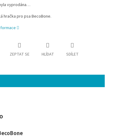
byla vyprodána…
ká hračka pro psa BecoBone.
informace
ZEPTAT SE
HLÍDAT
SDÍLET
 BecoBone