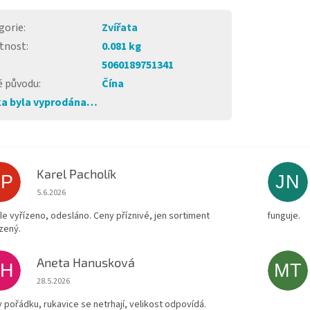
gorie
:
Zvířata
tnost
:
0.081 kg
5060189751341
 původu
:
Čína
a byla vyprodána…
Karel Pacholík
KP
JN
Hodnocení obchodu je 4 z 5 hvězdiček.
5.6.2026
le vyřízeno, odesláno. Ceny příznivé, jen sortiment
funguje.
zený.
Aneta Hanusková
AH
MT
Hodnocení obchodu je 5 z 5 hvězdiček.
28.5.2026
v pořádku, rukavice se netrhají, velikost odpovídá.