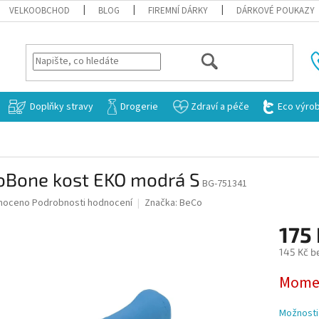
VELKOOBCHOD
BLOG
FIREMNÍ DÁRKY
DÁRKOVÉ POUKAZY
HLEDAT
Doplňky stravy
Drogerie
Zdraví a péče
Eco výro
oBone kost EKO modrá S
BG-751341
né
noceno
Podrobnosti hodnocení
Značka:
BeCo
ní
175
u
145 Kč b
Měrná
Momen
cena:
ek.
Možnosti