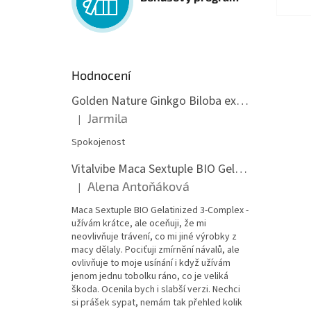
Hodnocení
Golden Nature Ginkgo Biloba extrakt 50:1 60mg, 100 kapslí
Jarmila
|
Hodnocení produktu je 5 z 5 hvězdiček.
Spokojenost
Vitalvibe Maca Sextuple BIO Gelatinized 3-Complex, 60 kapslí
Alena Antoňáková
|
Hodnocení produktu je 5 z 5 hvězdiček.
Maca Sextuple BIO Gelatinized 3-Complex -
užívám krátce, ale oceňuji, že mi
neovlivňuje trávení, co mi jiné výrobky z
macy dělaly. Pociťuji zmírnění návalů, ale
ovlivňuje to moje usínání i když užívám
jenom jednu tobolku ráno, co je veliká
škoda. Ocenila bych i slabší verzi. Nechci
si prášek sypat, nemám tak přehled kolik