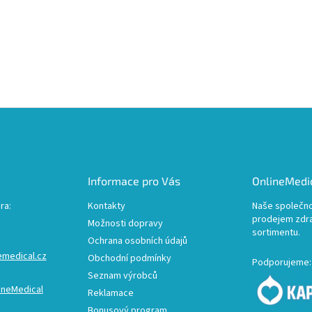
Informace pro Vás
OnlineMedic
ra:
Kontakty
Naše společno
prodejem zdr
Možnosti dopravy
sortimentu.
Ochrana osobních údajů
emedical.cz
Obchodní podmínky
Podporujeme:
Seznam výrobců
ineMedical
Reklamace
Bonusový program