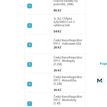
a
Fóliové návleky na
paže bílé, 100ks
n
86 Kč
e
l
1x 3v1 Chřipka
A/B/SARS-CoV-2
výtěrový test
54 Kč
Český NanoRespirátor
FFP2 - Halloween bílá
26 Kč
Český NanoRespirátor
FFP2 - Minikapky
Pop
(č.150)
26 Kč
Český NanoRespirátor
FFP2 - Minisrdíčka
(č.238)
26 Kč
Český NanoRespirátor
FFP2 - Minihvězdy
(č.43)