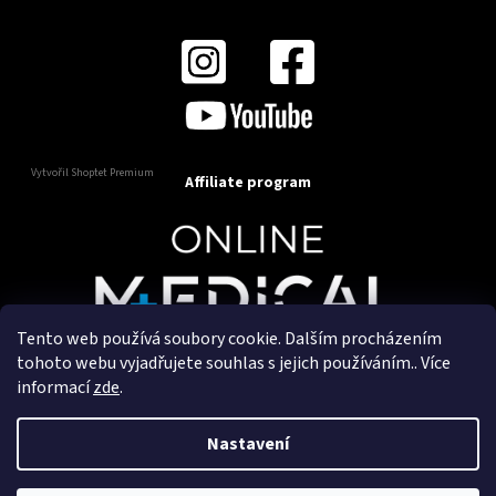
Vytvořil Shoptet Premium
Affiliate program
Tento web používá soubory cookie. Dalším procházením
Copyright 2025
OnlineMedical.cz
. Všechna práva
tohoto webu vyjadřujete souhlas s jejich používáním.. Více
vyhrazena.
informací
zde
.
Vytvořil a marketingově zajišťuje
HyperGroup.cz
Nastavení