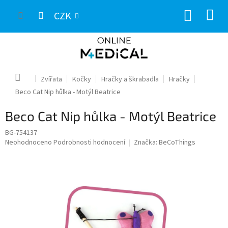
Přejít
NÁKUP
na
CZK
obsah
KOŠÍK
Domů
Zvířata
Kočky
Hračky a škrabadla
Hračky
Beco Cat Nip hůlka - Motýl Beatrice
Beco Cat Nip hůlka - Motýl Beatrice
BG-754137
Průměrné
Neohodnoceno
Podrobnosti hodnocení
Značka:
BeCoThings
hodnocení
produktu
je
0,0
z
5
hvězdiček.