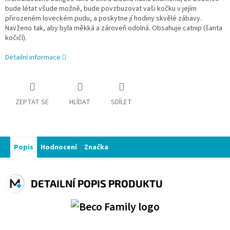
bude létat všude možně, bude povzbuzovat vaši kočku v jejím
přirozeném loveckém pudu, a poskytne jí hodiny skvělé zábavy.
Navženo tak, aby byla měkká a zároveň odolná. Obsahuje catnip (šanta
kočičí).
Detailní informace
ZEPTAT SE
HLÍDAT
SDÍLET
Popis
Hodnocení
Značka
DETAILNÍ POPIS PRODUKTU