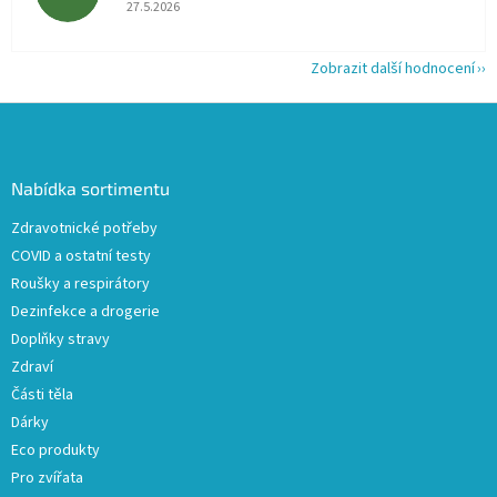
Hodnocení obchodu je 5 z 5 hvězdiček.
27.5.2026
Zobrazit další hodnocení
Z
á
p
a
Nabídka sortimentu
t
Zdravotnické potřeby
í
COVID a ostatní testy
Roušky a respirátory
Dezinfekce a drogerie
Doplňky stravy
Zdraví
Části těla
Dárky
Eco produkty
Pro zvířata