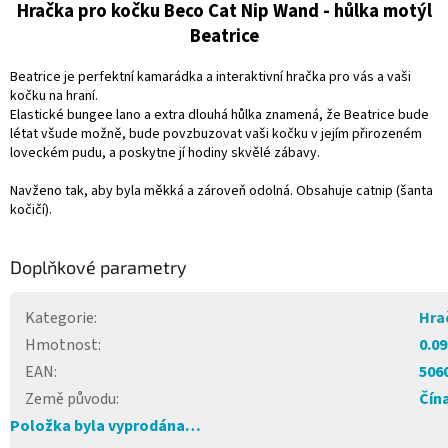
Hračka pro kočku Beco Cat Nip Wand - hůlka motýl
Beatrice
Beatrice je perfektní kamarádka a interaktivní hračka pro vás a vaši
kočku na hraní.
Elastické bungee lano a extra dlouhá hůlka znamená, že Beatrice bude
létat všude možně, bude povzbuzovat vaši kočku v jejím přirozeném
loveckém pudu, a poskytne jí hodiny skvělé zábavy.
Navženo tak, aby byla měkká a zároveň odolná. Obsahuje catnip (šanta
kočičí).
Doplňkové parametry
Kategorie
:
Hra
Hmotnost
:
0.09
EAN
:
506
Země původu
:
Čín
Položka byla vyprodána…