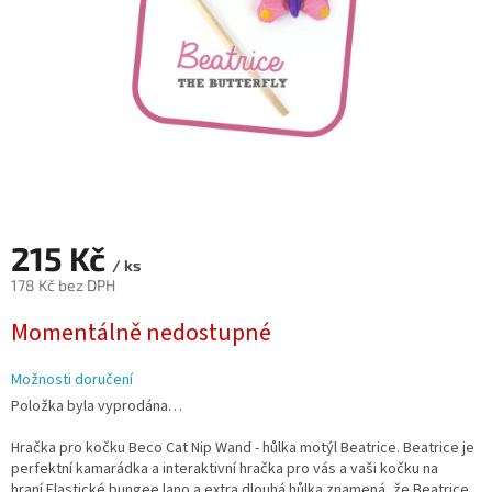
215 Kč
/ ks
178 Kč bez DPH
Měrná
Momentálně nedostupné
cena:
Možnosti doručení
Položka byla vyprodána…
Hračka pro kočku Beco Cat Nip Wand - hůlka motýl Beatrice. Beatrice je
perfektní kamarádka a interaktivní hračka pro vás a vaši kočku na
hraní.Elastické bungee lano a extra dlouhá hůlka znamená, že Beatrice