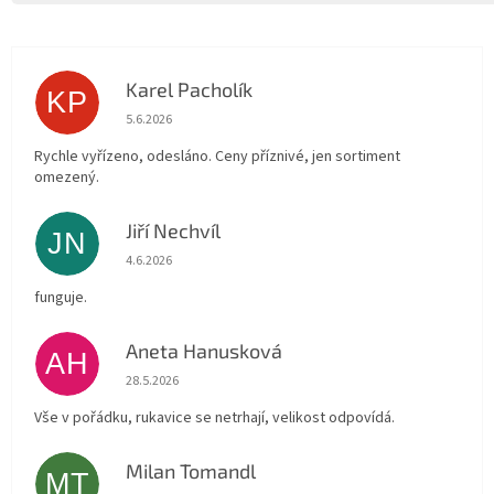
Karel Pacholík
KP
Hodnocení obchodu je 4 z 5 hvězdiček.
5.6.2026
Rychle vyřízeno, odesláno. Ceny příznivé, jen sortiment
omezený.
Jiří Nechvíl
JN
Hodnocení obchodu je 5 z 5 hvězdiček.
4.6.2026
funguje.
Aneta Hanusková
AH
Hodnocení obchodu je 5 z 5 hvězdiček.
28.5.2026
Vše v pořádku, rukavice se netrhají, velikost odpovídá.
Milan Tomandl
MT