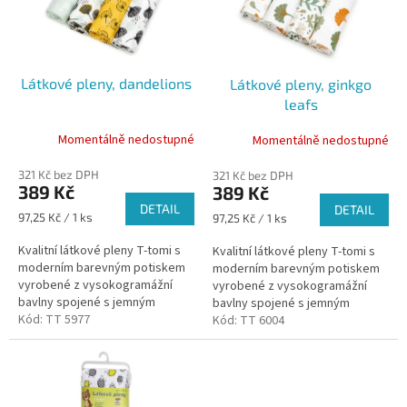
k
s
t
p
ů
r
o
Látkové pleny, dandelions
Látkové pleny, ginkgo
d
leafs
u
k
Momentálně nedostupné
Momentálně nedostupné
t
ů
321 Kč bez DPH
321 Kč bez DPH
389 Kč
389 Kč
DETAIL
DETAIL
Měrná
97,25 Kč / 1 ks
Měrná
97,25 Kč / 1 ks
cena:
cena:
Kvalitní látkové pleny T-tomi s
Kvalitní látkové pleny T-tomi s
moderním barevným potiskem
moderním barevným potiskem
vyrobené z vysokogramážní
vyrobené z vysokogramážní
bavlny spojené s jemným
bavlny spojené s jemným
flanelem jsou určeny nejen jako
Kód:
TT 5977
flanelem jsou určeny nejen jako
Kód:
TT 6004
klasické dětské pleny, ale i...
klasické dětské pleny, ale i...