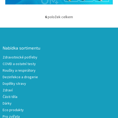
6
položek celkem
O
v
l
Z
á
á
d
p
a
a
Nabídka sortimentu
c
t
í
Zdravotnické potřeby
í
p
COVID a ostatní testy
r
v
Roušky a respirátory
k
Dezinfekce a drogerie
y
Doplňky stravy
v
ý
Zdraví
p
Části těla
i
Dárky
s
u
Eco produkty
Pro zvířata