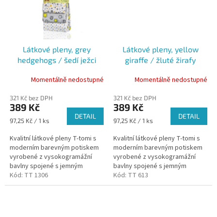
Látkové pleny, grey
Látkové pleny, yellow
hedgehogs / šedí ježci
giraffe / žluté žirafy
Momentálně nedostupné
Momentálně nedostupné
321 Kč bez DPH
321 Kč bez DPH
389 Kč
389 Kč
DETAIL
DETAIL
Měrná
Měrná
97,25 Kč / 1 ks
97,25 Kč / 1 ks
cena:
cena:
Kvalitní látkové pleny T-tomi s
Kvalitní látkové pleny T-tomi s
moderním barevným potiskem
moderním barevným potiskem
vyrobené z vysokogramážní
vyrobené z vysokogramážní
bavlny spojené s jemným
bavlny spojené s jemným
flanelem jsou určeny nejen jako
Kód:
TT 1306
flanelem jsou určeny nejen jako
Kód:
TT 613
klasické dětské pleny, ale i
klasické dětské pleny, ale i...
jako...