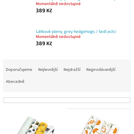
Momentálně nedostupné
389 Kč
Látkové pleny, grey hedgehogs / šedí ježci
Momentálně nedostupné
389 Kč
Ř
a
Doporučujeme
Nejlevnější
Nejdražší
Nejprodávanější
z
e
Abecedně
n
í
p
r
V
o
ý
d
p
u
i