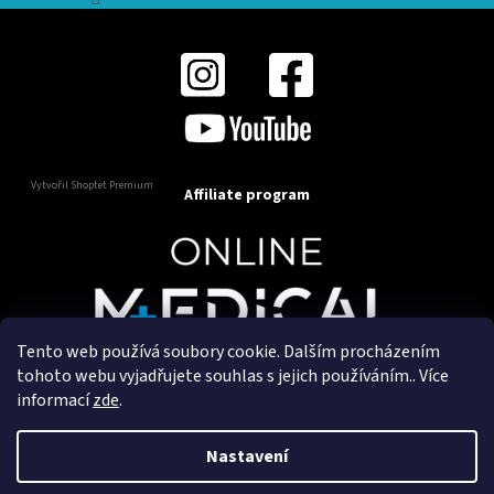
Vytvořil Shoptet Premium
Affiliate program
Tento web používá soubory cookie. Dalším procházením
Copyright 2025
OnlineMedical.cz
. Všechna práva
tohoto webu vyjadřujete souhlas s jejich používáním.. Více
vyhrazena.
informací
zde
.
Vytvořil a marketingově zajišťuje
HyperGroup.cz
Nastavení