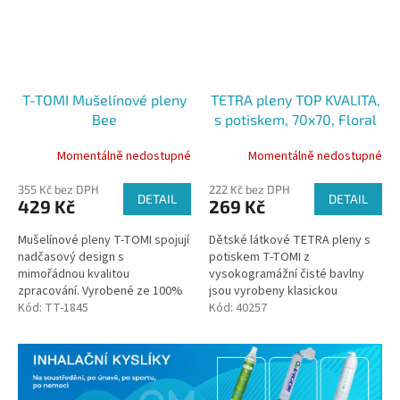
T-TOMI Mušelínové pleny
TETRA pleny TOP KVALITA,
Bee
s potiskem, 70x70, Floral
Momentálně nedostupné
Momentálně nedostupné
355 Kč bez DPH
222 Kč bez DPH
DETAIL
DETAIL
429 Kč
269 Kč
Mušelínové pleny T-TOMI spojují
Dětské látkové TETRA pleny s
nadčasový design s
potiskem T-TOMI z
mimořádnou kvalitou
vysokogramážní čisté bavlny
zpracování. Vyrobené ze 100%
jsou vyrobeny klasickou
jemné a prodyšné bavlny,
Kód:
TT-1845
technologií tkaní v dutinné
Kód:
40257
poskytují maximální komfort
vazbě, což zaručuje zvýšenou
nejen pro miminka, ale i...
savost a měkkost...