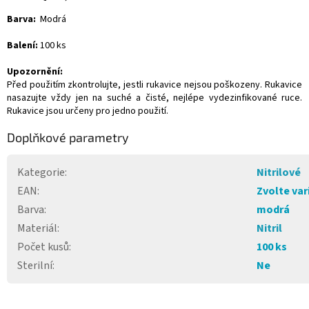
Barva:
Modrá
Balení:
100 ks
Upozornění:
Před použitím zkontrolujte, jestli rukavice nejsou poškozeny. Rukavice
nasazujte vždy jen na suché a čisté, nejlépe vydezinfikované ruce.
Rukavice jsou určeny pro jedno použití.
Doplňkové parametry
Kategorie
:
Nitrilové
EAN
:
Zvolte var
Barva
:
modrá
Materiál
:
Nitril
Počet kusů
:
100 ks
Sterilní
:
Ne