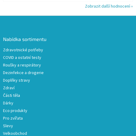
Zobrazit další hodnocení
Z
á
p
a
Nabídka sortimentu
t
Zdravotnické potřeby
í
COVID a ostatní testy
Roušky a respirátory
Dezinfekce a drogerie
Doplňky stravy
Zdraví
Části těla
Dárky
Eco produkty
Pro zvířata
Slevy
Velkoobchod