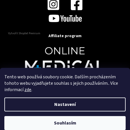
Vytvořil Shoptet Premium
Affiliate program
Tento web používá soubory cookie. Dalším procházením
Copyright 2025
OnlineMedical.cz
. Všechna práva
tohoto webu vyjadřujete souhlas s jejich používáním.. Více
vyhrazena.
informací
zde
.
Vytvořil a marketingově zajišťuje
HyperGroup.cz
Nastavení
Souhlasím