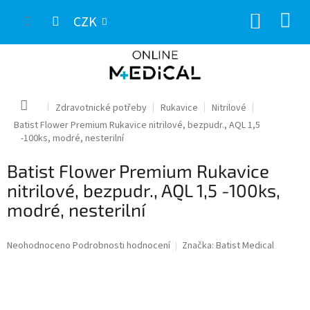
Přejít
NÁKUP
na
CZK
obsah
KOŠÍK
Domů
Zdravotnické potřeby
Rukavice
Nitrilové
Batist Flower Premium Rukavice nitrilové, bezpudr., AQL 1,5
-100ks, modré, nesterilní
Batist Flower Premium Rukavice
nitrilové, bezpudr., AQL 1,5 -100ks,
modré, nesterilní
Průměrné
Neohodnoceno
Podrobnosti hodnocení
Značka:
Batist Medical
hodnocení
produktu
je
0,0