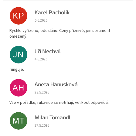
Karel Pacholík
KP
Hodnocení obchodu je 4 z 5 hvězdiček.
5.6.2026
Rychle vyřízeno, odesláno. Ceny příznivé, jen sortiment
omezený.
Jiří Nechvíl
JN
Hodnocení obchodu je 5 z 5 hvězdiček.
4.6.2026
funguje.
Aneta Hanusková
AH
Hodnocení obchodu je 5 z 5 hvězdiček.
28.5.2026
Vše v pořádku, rukavice se netrhají, velikost odpovídá.
Milan Tomandl
MT
Hodnocení obchodu je 5 z 5 hvězdiček.
27.5.2026