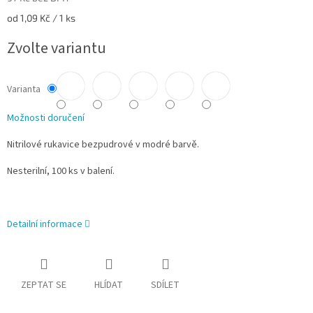
Měrná
od 1,09 Kč / 1 ks
cena:
Zvolte variantu
Varianta
Možnosti doručení
Nitrilové rukavice bezpudrové v modré barvě.
Nesterilní, 100 ks v balení.
Detailní informace
ZEPTAT SE
HLÍDAT
SDÍLET