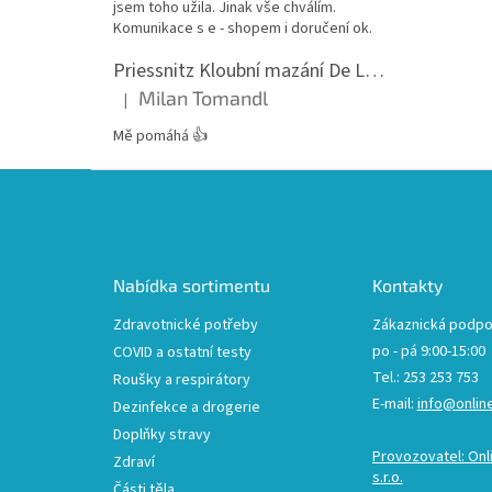
jsem toho užila. Jinak vše chválím.
Komunikace s e - shopem i doručení ok.
Priessnitz Kloubní mazání De Luxe, 200ml
Milan Tomandl
|
Hodnocení produktu je 5 z 5 hvězdiček.
Mě pomáhá 👍
Z
á
p
a
t
Nabídka sortimentu
Kontakty
í
Zdravotnické potřeby
Zákaznická podpo
po - pá 9:00-15:00
COVID a ostatní testy
Tel.: 253 253 753
Roušky a respirátory
E-mail:
info@onlin
Dezinfekce a drogerie
Doplňky stravy
Provozovatel: Onl
Zdraví
s.r.o.
Části těla