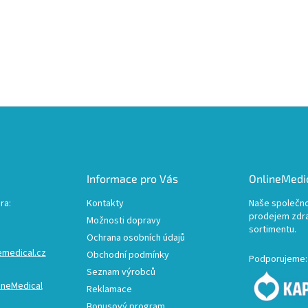
Informace pro Vás
OnlineMedic
ra:
Kontakty
Naše společno
prodejem zdr
Možnosti dopravy
sortimentu.
Ochrana osobních údajů
emedical.cz
Obchodní podmínky
Podporujeme:
Seznam výrobců
ineMedical
Reklamace
Bonusový program