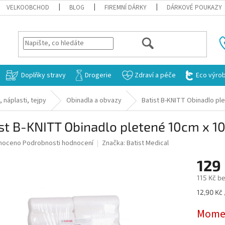
VELKOOBCHOD
BLOG
FIREMNÍ DÁRKY
DÁRKOVÉ POUKAZY
HLEDAT
Doplňky stravy
Drogerie
Zdraví a péče
Eco výro
 náplasti, tejpy
Obinadla a obvazy
Batist B-KNITT Obinadlo pl
st B-KNITT Obinadlo pletené 10cm x 10
né
noceno
Podrobnosti hodnocení
Značka:
Batist Medical
ní
129
u
115 Kč b
Měrná
12,90 Kč 
cena:
ek.
Momen