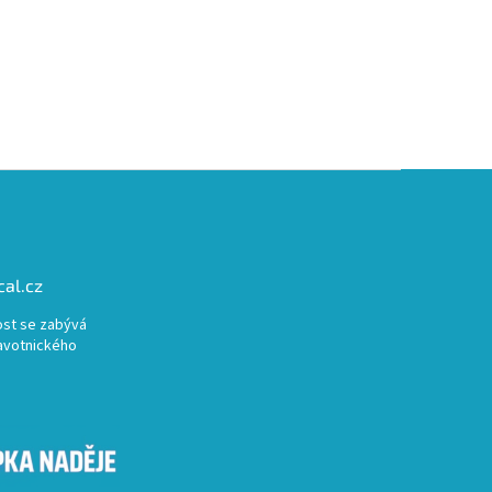
al.cz
st se zabývá
avotnického