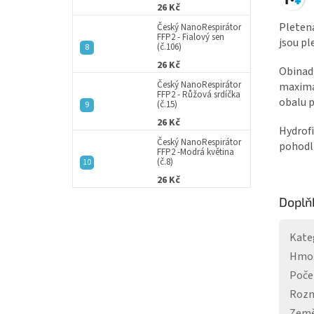
26 Kč
Pletená
Český NanoRespirátor
FFP2 - Fialový sen
jsou pl
(č.106)
26 Kč
Obinadl
Český NanoRespirátor
maximál
FFP2 - Růžová srdíčka
obalu p
(č.15)
26 Kč
Hydrofi
Český NanoRespirátor
pohodln
FFP2 -Modrá květina
(č.8)
26 Kč
Doplň
Kate
Hmo
Poče
Roz
Země