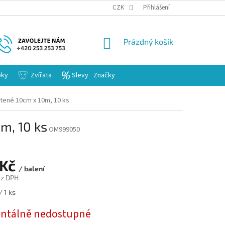
KARIERA
CZK
Přihlášení
NÁKUPNÍ
Prázdný košík
KOŠÍK
bky
Zvířata
Slevy
Značky
etené 10cm x 10m, 10 ks
m, 10 ks
OM999050
 Kč
/ balení
ez DPH
/ 1 ks
tálně nedostupné