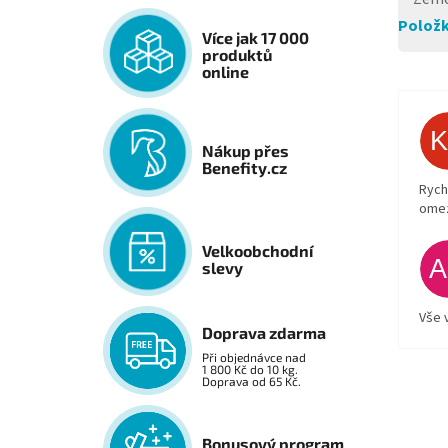
Položk
Více jak 17 000
produktů
online
Nákup přes
Benefity.cz
Rych
ome
Velkoobchodní
slevy
Vše 
Doprava zdarma
Při objednávce nad
1 800 Kč do 10 kg.
Doprava od 65 Kč.
Bonusový program