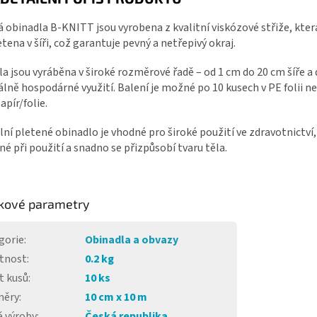
 obinadla B-KNITT jsou vyrobena z kvalitní viskózové střiže, kter
etena v šíři, což garantuje pevný a netřepivý okraj.
a jsou vyráběna v široké rozměrové řadě – od 1 cm do 20 cm šíře a 
ně hospodárné využití. Balení je možné po 10 kusech v PE folii n
apír/folie.
lní pletené obinadlo je vhodné pro široké použití ve zdravotnictví,
é při použití a snadno se přizpůsobí tvaru těla.
kové parametry
gorie
:
Obinadla a obvazy
tnost
:
0.2 kg
t kusů
:
10 ks
měry
:
10 cm x 10 m
 výroby
:
Česká republika