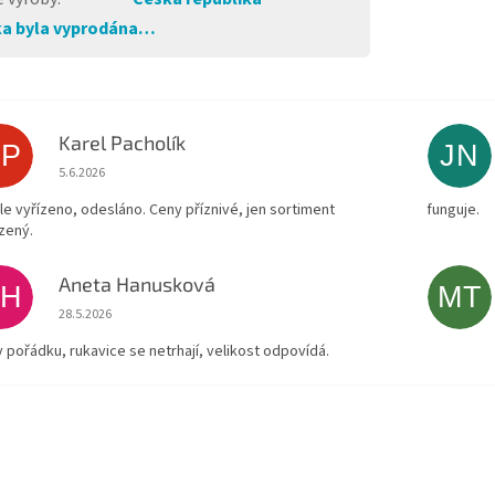
a byla vyprodána…
Karel Pacholík
KP
JN
Hodnocení obchodu je 4 z 5 hvězdiček.
5.6.2026
le vyřízeno, odesláno. Ceny příznivé, jen sortiment
funguje.
zený.
Aneta Hanusková
AH
MT
Hodnocení obchodu je 5 z 5 hvězdiček.
28.5.2026
v pořádku, rukavice se netrhají, velikost odpovídá.