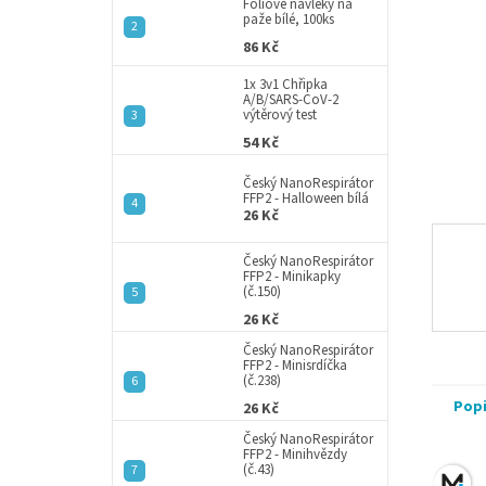
a
Fóliové návleky na
paže bílé, 100ks
n
86 Kč
e
l
1x 3v1 Chřipka
A/B/SARS-CoV-2
výtěrový test
54 Kč
Český NanoRespirátor
FFP2 - Halloween bílá
26 Kč
Český NanoRespirátor
FFP2 - Minikapky
(č.150)
26 Kč
Český NanoRespirátor
FFP2 - Minisrdíčka
(č.238)
Pop
26 Kč
Český NanoRespirátor
FFP2 - Minihvězdy
(č.43)