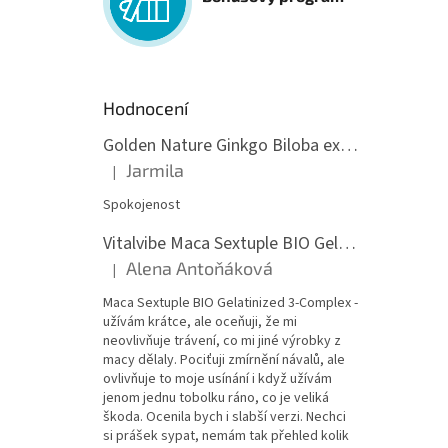
Hodnocení
Golden Nature Ginkgo Biloba extrakt 50:1 60mg, 100 kapslí
Jarmila
|
Hodnocení produktu je 5 z 5 hvězdiček.
Spokojenost
Vitalvibe Maca Sextuple BIO Gelatinized 3-Complex, 60 kapslí
Alena Antoňáková
|
Hodnocení produktu je 5 z 5 hvězdiček.
Maca Sextuple BIO Gelatinized 3-Complex -
užívám krátce, ale oceňuji, že mi
neovlivňuje trávení, co mi jiné výrobky z
macy dělaly. Pociťuji zmírnění návalů, ale
ovlivňuje to moje usínání i když užívám
jenom jednu tobolku ráno, co je veliká
škoda. Ocenila bych i slabší verzi. Nechci
si prášek sypat, nemám tak přehled kolik