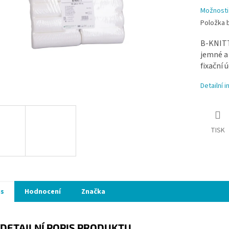
Možnosti
Položka 
B-KNITT 
jemné a
fixační ú
Detailní 
TISK
is
Hodnocení
Značka
DETAILNÍ POPIS PRODUKTU