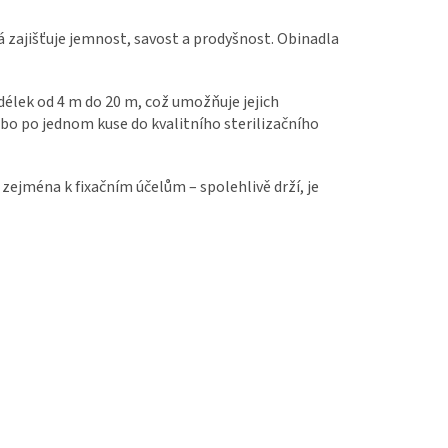
á zajišťuje jemnost, savost a prodyšnost. Obinadla
délek od 4 m do 20 m, což umožňuje jejich
ebo po jednom kuse do kvalitního sterilizačního
 zejména k fixačním účelům – spolehlivě drží, je