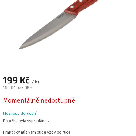
199 Kč
/ ks
164 Kč bez DPH
Měrná
Momentálně nedostupné
cena:
Možnosti doručení
Položka byla vyprodána…
Praktický nůž Vám bude vždy po ruce.