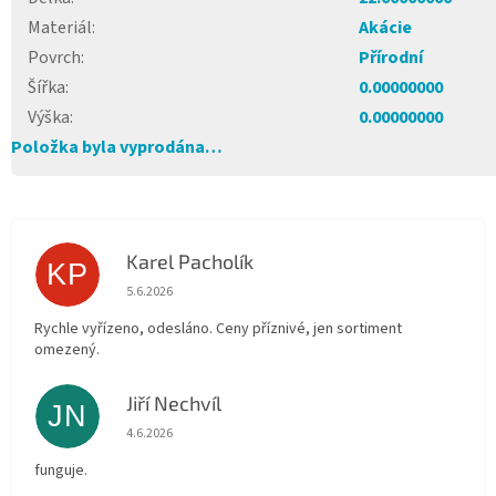
Materiál
:
Akácie
Povrch
:
Přírodní
Šířka
:
0.00000000
Výška
:
0.00000000
Položka byla vyprodána…
Karel Pacholík
KP
Hodnocení obchodu je 4 z 5 hvězdiček.
5.6.2026
Rychle vyřízeno, odesláno. Ceny příznivé, jen sortiment
omezený.
Jiří Nechvíl
JN
Hodnocení obchodu je 5 z 5 hvězdiček.
4.6.2026
funguje.