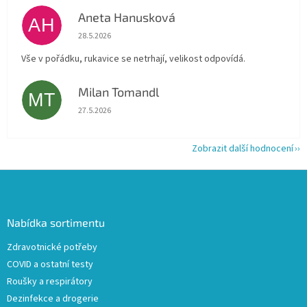
Aneta Hanusková
AH
Hodnocení obchodu je 5 z 5 hvězdiček.
28.5.2026
Vše v pořádku, rukavice se netrhají, velikost odpovídá.
Milan Tomandl
MT
Hodnocení obchodu je 5 z 5 hvězdiček.
27.5.2026
Zobrazit další hodnocení
Z
á
p
a
Nabídka sortimentu
t
Zdravotnické potřeby
í
COVID a ostatní testy
Roušky a respirátory
Dezinfekce a drogerie