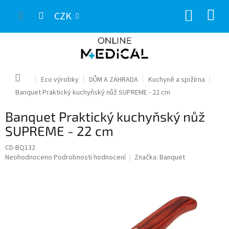
Přejít
NÁKUP
na
CZK
obsah
KOŠÍK
Domů
Eco výrobky
DŮM A ZAHRADA
Kuchyně a spižírna
Banquet Praktický kuchyňský nůž SUPREME - 22 cm
Banquet Praktický kuchyňský nůž
SUPREME - 22 cm
CD-BQ132
Průměrné
Neohodnoceno
Podrobnosti hodnocení
Značka:
Banquet
hodnocení
produktu
je
0,0
z
5
hvězdiček.