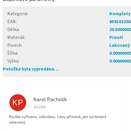
Kategorie
:
Komplety
EAN
:
859102236
Délka
:
20.500000
Materiál
:
Proutí
Povrch
:
Lakovaný
Šířka
:
0.0000000
Výška
:
0.0000000
Položka byla vyprodána…
Karel Pacholík
KP
Hodnocení obchodu je 4 z 5 hvězdiček.
5.6.2026
Rychle vyřízeno, odesláno. Ceny příznivé, jen sortiment
omezený.