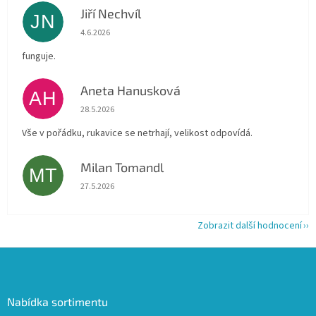
Jiří Nechvíl
JN
Hodnocení obchodu je 5 z 5 hvězdiček.
4.6.2026
funguje.
Aneta Hanusková
AH
Hodnocení obchodu je 5 z 5 hvězdiček.
28.5.2026
Vše v pořádku, rukavice se netrhají, velikost odpovídá.
Milan Tomandl
MT
Hodnocení obchodu je 5 z 5 hvězdiček.
27.5.2026
Zobrazit další hodnocení
Z
á
p
a
Nabídka sortimentu