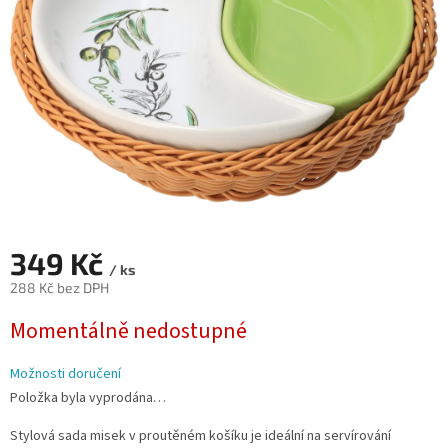
349 Kč
/ ks
288 Kč bez DPH
Měrná
Momentálně nedostupné
cena:
Možnosti doručení
Položka byla vyprodána…
Stylová sada misek v proutěném košíku je ideální na servírování