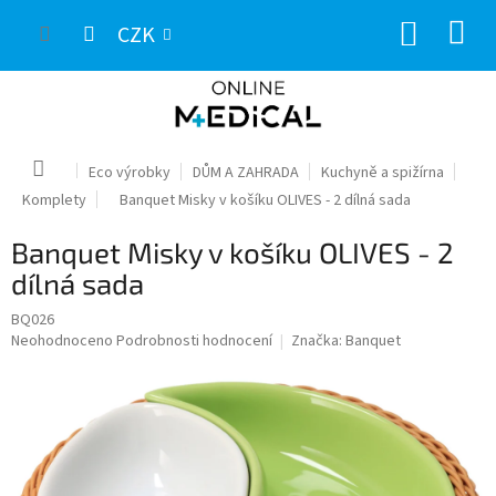
Přejít
NÁKUP
na
CZK
obsah
KOŠÍK
Domů
Eco výrobky
DŮM A ZAHRADA
Kuchyně a spižírna
Komplety
Banquet Misky v košíku OLIVES - 2 dílná sada
Banquet Misky v košíku OLIVES - 2
dílná sada
BQ026
Průměrné
Neohodnoceno
Podrobnosti hodnocení
Značka:
Banquet
hodnocení
produktu
je
0,0
z
5
hvězdiček.