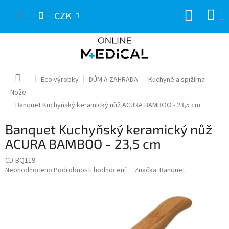
Přejít
NÁKUP
na
CZK
obsah
KOŠÍK
Domů
Eco výrobky
DŮM A ZAHRADA
Kuchyně a spižírna
Nože
Banquet Kuchyňský keramický nůž ACURA BAMBOO - 23,5 cm
Banquet Kuchyňský keramický nůž
ACURA BAMBOO - 23,5 cm
CD-BQ119
Průměrné
Neohodnoceno
Podrobnosti hodnocení
Značka:
Banquet
hodnocení
produktu
je
0,0
z
5