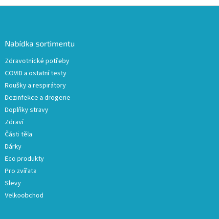
Z
á
p
a
Nabídka sortimentu
t
Zdravotnické potřeby
í
COVID a ostatní testy
Roušky a respirátory
Dezinfekce a drogerie
Doplňky stravy
Zdraví
Části těla
Dárky
Eco produkty
Pro zvířata
Slevy
Velkoobchod