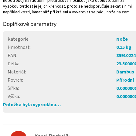
nepotřebují každodenní přebrušování ocílkou jako ocelové. Daní za
vysokou tvrdost je jejich křehkost, proto se nedoporučuje sekat s nimi
například kosti, lámat nůž při krájení a vyvarovat se pádu nože na zem.
Doplňkové parametry
Kategorie
:
Nože
Hmotnost
:
0.15 kg
EAN
:
85910224
Délka
:
23.50000
Materiál
:
Bambus
Povrch
:
Přírodní
Šířka
:
0.000000
Výška
:
0.000000
Položka byla vyprodána…