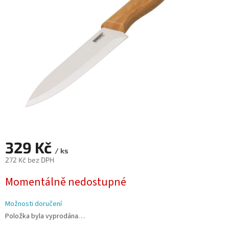
hvězdiček.
329 Kč
/ ks
272 Kč bez DPH
Měrná
Momentálně nedostupné
cena:
Možnosti doručení
Položka byla vyprodána…