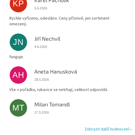
Karel Pacholík
KP
Hodnocení obchodu je 4 z 5 hvězdiček.
5.6.2026
Rychle vyřízeno, odesláno. Ceny příznivé, jen sortiment
omezený.
Jiří Nechvíl
JN
Hodnocení obchodu je 5 z 5 hvězdiček.
4.6.2026
funguje.
Aneta Hanusková
AH
Hodnocení obchodu je 5 z 5 hvězdiček.
28.5.2026
Vše v pořádku, rukavice se netrhají, velikost odpovídá.
Milan Tomandl
MT
Hodnocení obchodu je 5 z 5 hvězdiček.
27.5.2026
Zobrazit další hodnocení