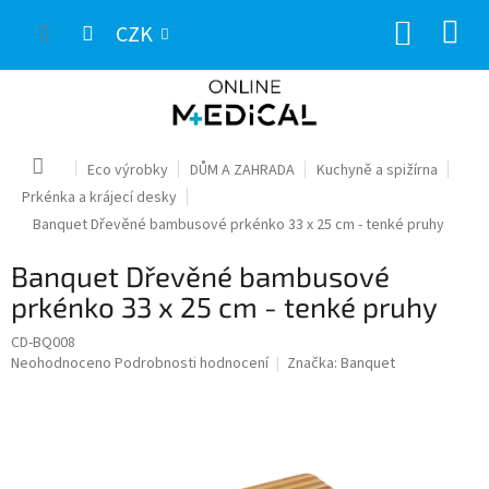
Přejít
NÁKUP
na
CZK
obsah
KOŠÍK
Domů
Eco výrobky
DŮM A ZAHRADA
Kuchyně a spižírna
Prkénka a krájecí desky
Banquet Dřevěné bambusové prkénko 33 x 25 cm - tenké pruhy
Banquet Dřevěné bambusové
prkénko 33 x 25 cm - tenké pruhy
CD-BQ008
Průměrné
Neohodnoceno
Podrobnosti hodnocení
Značka:
Banquet
hodnocení
produktu
je
0,0
z
5