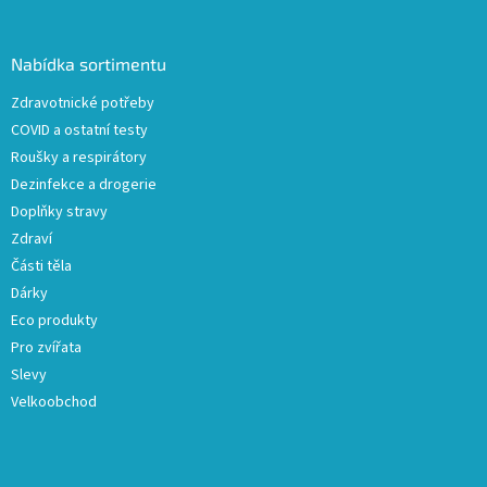
á
p
a
Nabídka sortimentu
t
Zdravotnické potřeby
í
COVID a ostatní testy
Roušky a respirátory
Dezinfekce a drogerie
Doplňky stravy
Zdraví
Části těla
Dárky
Eco produkty
Pro zvířata
Slevy
Velkoobchod