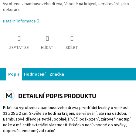
Vyrobeno z bambusového dřeva, Vhodné na krájení, servírování i jako
dekorace.
Detailní informace
ZEPTAT SE
HLÍDAT
SDÍLET
Popis
Hodnocení
Značka
DETAILNÍ POPIS PRODUKTU
Prkénko vyrobeno z bambusového dřeva prvotřídní kvality o velikosti
33 x 25 x 2 cm. Skvěle se hodí na krájení, servírování, ale i na ozdobu.
Bambusové dřevo je tvrdé, odolnější vůči poškození, zároveň neotupí
nože a má antibakteriální vlastnosti. Prkénko není vhodné do myčky,
doporučujeme omývat ručně.