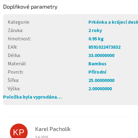
Doplňkové parametry
Kategorie
:
Prkénka a krájecí des
Záruka
:
2 roky
Hmotnost
:
0.95 kg
EAN
:
8591022473832
Délka
:
33.00000000
Materiál
:
Bambus
Povrch
:
Přírodní
Šířka
:
25.00000000
Výška
:
2.00000000
Položka byla vyprodána…
Karel Pacholík
KP
Hodnocení obchodu je 4 z 5 hvězdiček.
5.6.2026