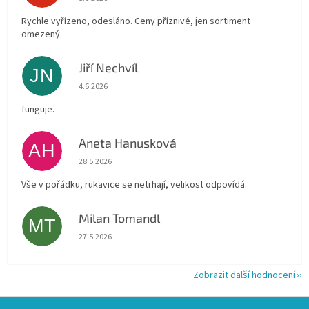
Rychle vyřízeno, odesláno. Ceny příznivé, jen sortiment
omezený.
Jiří Nechvíl
JN
Hodnocení obchodu je 5 z 5 hvězdiček.
4.6.2026
funguje.
Aneta Hanusková
AH
Hodnocení obchodu je 5 z 5 hvězdiček.
28.5.2026
Vše v pořádku, rukavice se netrhají, velikost odpovídá.
Milan Tomandl
MT
Hodnocení obchodu je 5 z 5 hvězdiček.
27.5.2026
Zobrazit další hodnocení
Z