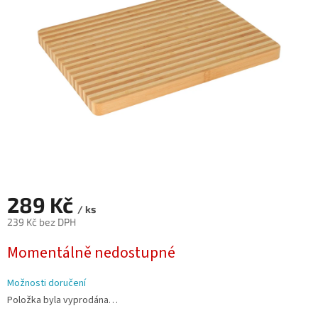
hvězdiček.
289 Kč
/ ks
239 Kč bez DPH
Měrná
Momentálně nedostupné
cena:
Možnosti doručení
Položka byla vyprodána…