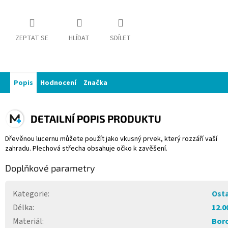
ZEPTAT SE
HLÍDAT
SDÍLET
Popis
Hodnocení
Značka
DETAILNÍ POPIS PRODUKTU
Dřevěnou lucernu můžete použít jako vkusný prvek, který rozzáří vaší
zahradu. Plechová střecha obsahuje očko k zavěšení.
Doplňkové parametry
Kategorie
:
Osta
Délka
:
12.0
Materiál
:
Bor