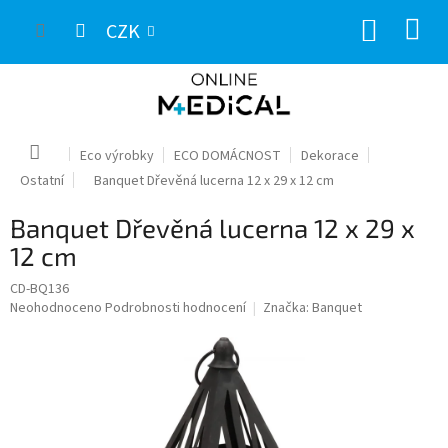
Přejít
NÁKUP
na
CZK
obsah
KOŠÍK
Domů
Eco výrobky
ECO DOMÁCNOST
Dekorace
Ostatní
Banquet Dřevěná lucerna 12 x 29 x 12 cm
Banquet Dřevěná lucerna 12 x 29 x
12 cm
CD-BQ136
Průměrné
Neohodnoceno
Podrobnosti hodnocení
Značka:
Banquet
hodnocení
produktu
je
0,0
z
5
hvězdiček.