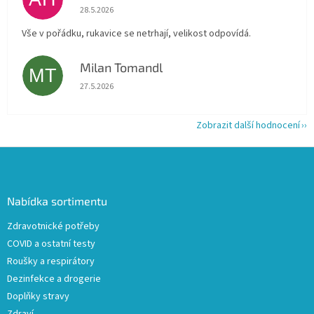
Hodnocení obchodu je 5 z 5 hvězdiček.
28.5.2026
Vše v pořádku, rukavice se netrhají, velikost odpovídá.
Milan Tomandl
MT
Hodnocení obchodu je 5 z 5 hvězdiček.
27.5.2026
Zobrazit další hodnocení
Z
á
p
a
Nabídka sortimentu
t
Zdravotnické potřeby
í
COVID a ostatní testy
Roušky a respirátory
Dezinfekce a drogerie
Doplňky stravy