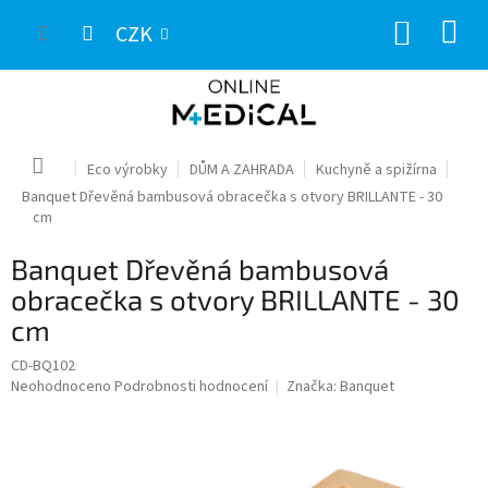
Přejít
NÁKUP
na
CZK
obsah
KOŠÍK
Domů
Eco výrobky
DŮM A ZAHRADA
Kuchyně a spižírna
Banquet Dřevěná bambusová obracečka s otvory BRILLANTE - 30
cm
Banquet Dřevěná bambusová
obracečka s otvory BRILLANTE - 30
cm
CD-BQ102
Průměrné
Neohodnoceno
Podrobnosti hodnocení
Značka:
Banquet
hodnocení
produktu
je
0,0