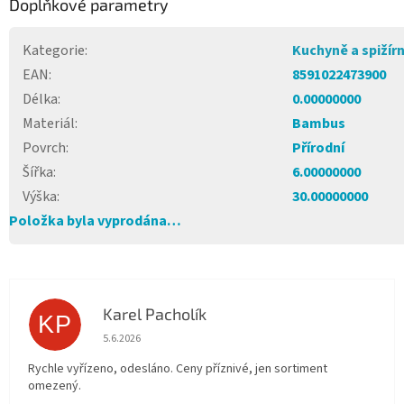
Doplňkové parametry
Kategorie
:
Kuchyně a spižír
EAN
:
8591022473900
Délka
:
0.00000000
Materiál
:
Bambus
Povrch
:
Přírodní
Šířka
:
6.00000000
Výška
:
30.00000000
Položka byla vyprodána…
Karel Pacholík
KP
Hodnocení obchodu je 4 z 5 hvězdiček.
5.6.2026
Rychle vyřízeno, odesláno. Ceny příznivé, jen sortiment
omezený.