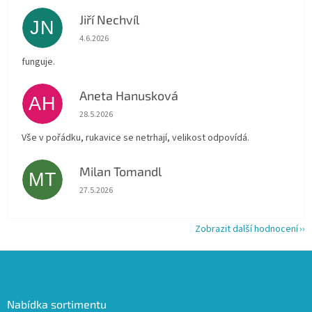
Jiří Nechvíl
JN
Hodnocení obchodu je 5 z 5 hvězdiček.
4.6.2026
funguje.
Aneta Hanusková
AH
Hodnocení obchodu je 5 z 5 hvězdiček.
28.5.2026
Vše v pořádku, rukavice se netrhají, velikost odpovídá.
Milan Tomandl
MT
Hodnocení obchodu je 5 z 5 hvězdiček.
27.5.2026
Zobrazit další hodnocení
Z
á
p
a
Nabídka sortimentu