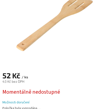
z
5
hvězdiček.
52 Kč
/ ks
43 Kč bez DPH
Měrná
Momentálně nedostupné
cena:
Možnosti doručení
Položka byla vyprodána…