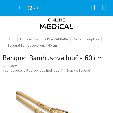
Přejít
NÁKUP
na
CZK
obsah
KOŠÍK
Domů
Eco výrobky
DŮM A ZAHRADA
Zahradní doplňky
Banquet Bambusová louč - 60 cm
Banquet Bambusová louč - 60 cm
CD-BQ095
Průměrné
Neohodnoceno
Podrobnosti hodnocení
Značka:
Banquet
hodnocení
produktu
je
0,0
z
5
hvězdiček.