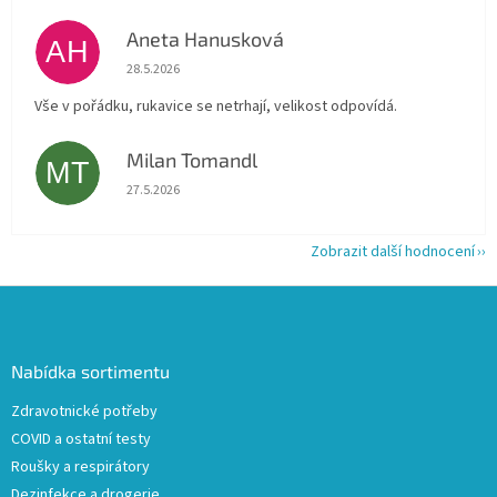
Aneta Hanusková
AH
Hodnocení obchodu je 5 z 5 hvězdiček.
28.5.2026
Vše v pořádku, rukavice se netrhají, velikost odpovídá.
Milan Tomandl
MT
Hodnocení obchodu je 5 z 5 hvězdiček.
27.5.2026
Zobrazit další hodnocení
Z
á
p
a
Nabídka sortimentu
t
Zdravotnické potřeby
í
COVID a ostatní testy
Roušky a respirátory
Dezinfekce a drogerie