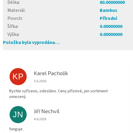
Délka
:
60.00000000
Materiál
:
Bambus
Povrch
:
Přírodní
Šířka
:
0.00000000
Výška
:
0.00000000
Položka byla vyprodána…
Karel Pacholík
KP
Hodnocení obchodu je 4 z 5 hvězdiček.
5.6.2026
Rychle vyřízeno, odesláno. Ceny příznivé, jen sortiment
omezený.
Jiří Nechvíl
JN
Hodnocení obchodu je 5 z 5 hvězdiček.
4.6.2026
funguje.