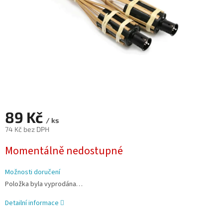
89 Kč
/ ks
74 Kč bez DPH
Měrná
Momentálně nedostupné
cena:
Možnosti doručení
Položka byla vyprodána…
Detailní informace