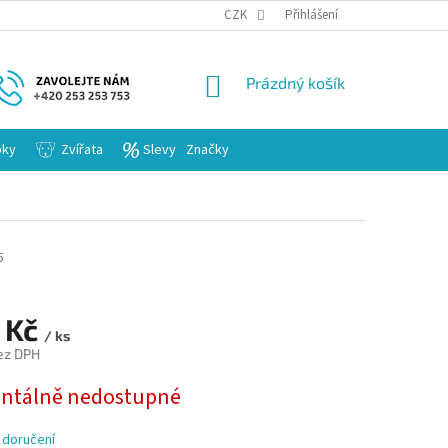
KARIERA
CZK
Přihlášení
NÁKUPNÍ
Prázdný košík
KOŠÍK
bky
Zvířata
Slevy
Značky
5
 Kč
/ ks
ez DPH
tálně nedostupné
 doručení