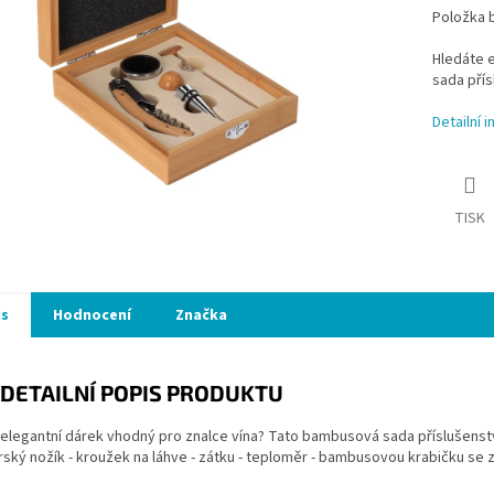
Položka 
Hledáte 
sada přís
Detailní 
TISK
is
Hodnocení
Značka
DETAILNÍ POPIS PRODUKTU
elegantní dárek vhodný pro znalce vína? Tato bambusová sada příslušenstv
ský nožík - kroužek na láhve - zátku - teploměr - bambusovou krabičku se