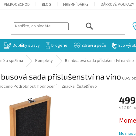
VELKOOBCHOD
BLOG
FIREMNÍ DÁRKY
DÁRKOVÉ POUKAZY
HLEDAT
Doplňky stravy
Drogerie
Zdraví a péče
Eco výro
ně a spižírna
Komplety
Bambusová sada příslušenství na víno
usová sada příslušenství na víno
CD-SR4
né
noceno
Podrobnosti hodnocení
Značka:
ČistéDřevo
ní
499
u
412 Kč b
Měrná
Momen
cena:
ek.
Možnosti