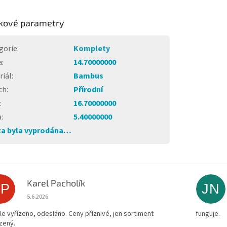
kové parametry
gorie
:
Komplety
a
:
14.70000000
riál
:
Bambus
ch
:
Přírodní
:
16.70000000
a
:
5.40000000
a byla vyprodána…
Karel Pacholík
KP
JN
Hodnocení obchodu je 4 z 5 hvězdiček.
5.6.2026
le vyřízeno, odesláno. Ceny příznivé, jen sortiment
funguje.
zený.