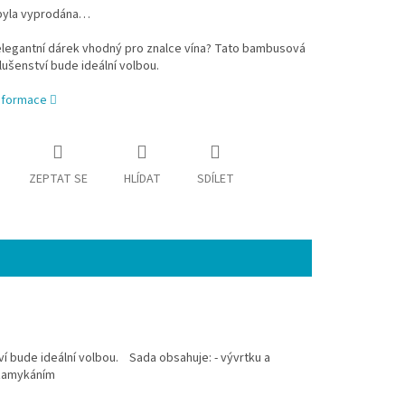
byla vyprodána…
elegantní dárek vhodný pro znalce vína? Tato bambusová
lušenství bude ideální volbou.
informace
ZEPTAT SE
HLÍDAT
SDÍLET
í bude ideální volbou. Sada obsahuje: - vývrtku a
 zamykáním