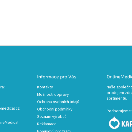
Informace pro Vás
OnlineMedic
ra:
Kontakty
Naše společno
prodejem zdr
Možnosti dopravy
sortimentu.
Ochrana osobních údajů
emedical.cz
Obchodní podmínky
Podporujeme:
Seznam výrobců
ineMedical
Reklamace
Bonusový program