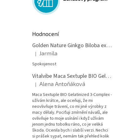
Hodnocení
Golden Nature Ginkgo Biloba extrakt 50:1 60mg, 100 kapslí
Jarmila
|
Hodnocení produktu je 5 z 5 hvězdiček.
Spokojenost
Vitalvibe Maca Sextuple BIO Gelatinized 3-Complex, 60 kapslí
Alena Antoňáková
|
Hodnocení produktu je 5 z 5 hvězdiček.
Maca Sextuple BIO Gelatinized 3-Complex -
užívám krátce, ale oceňuji, že mi
neovlivňuje trávení, co mi jiné výrobky z
macy dělaly. Pociťuji zmírnění návalů, ale
ovlivňuje to moje usínání i když užívám
jenom jednu tobolku ráno, co je veliká
škoda. Ocenila bych i slabší verzi. Nechci
si prášek sypat, nemám tak přehled kolik