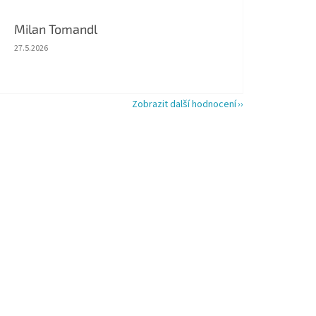
Milan Tomandl
Hodnocení obchodu je 5 z 5 hvězdiček.
27.5.2026
Zobrazit další hodnocení