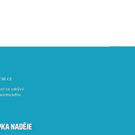
al.cz
st se zabývá
avotnického