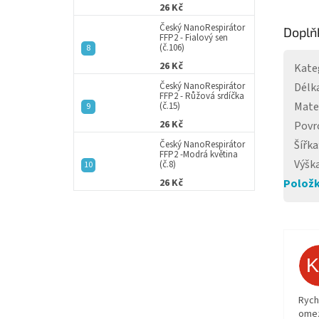
26 Kč
Český NanoRespirátor
Doplň
FFP2 - Fialový sen
(č.106)
26 Kč
Kate
Český NanoRespirátor
Délk
FFP2 - Růžová srdíčka
Mate
(č.15)
26 Kč
Povr
Šířka
Český NanoRespirátor
FFP2 -Modrá květina
Výšk
(č.8)
26 Kč
Položk
Rych
ome