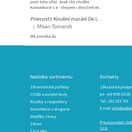
jsem toho užila. Jinak vše chválím.
Komunikace s e - shopem i doručení ok.
Priessnitz Kloubní mazání De Luxe, 200ml
Milan Tomandl
|
Hodnocení produktu je 5 z 5 hvězdiček.
Mě pomáhá 👍
Z
á
p
a
t
Nabídka sortimentu
Kontakty
í
Zdravotnické potřeby
Zákaznická podpo
po - pá 9:00-15:00
COVID a ostatní testy
Tel.: 253 253 753
Roušky a respirátory
E-mail:
info@onlin
Dezinfekce a drogerie
Doplňky stravy
Provozovatel: Onl
Zdraví
s.r.o.
Části těla