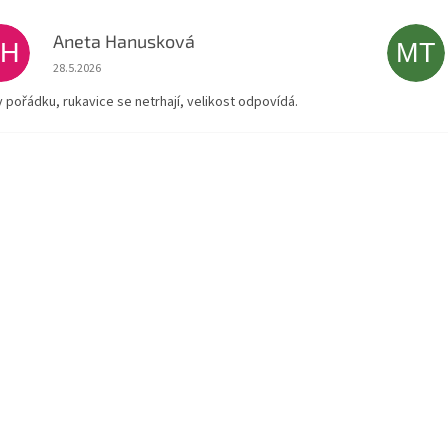
Aneta Hanusková
AH
MT
Hodnocení obchodu je 5 z 5 hvězdiček.
28.5.2026
v pořádku, rukavice se netrhají, velikost odpovídá.