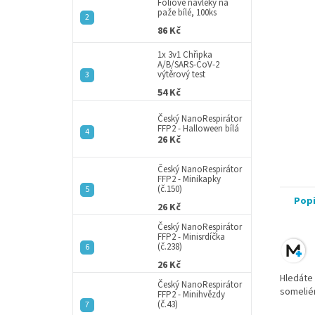
a
Fóliové návleky na
paže bílé, 100ks
n
86 Kč
e
l
1x 3v1 Chřipka
A/B/SARS-CoV-2
výtěrový test
54 Kč
Český NanoRespirátor
FFP2 - Halloween bílá
26 Kč
Český NanoRespirátor
FFP2 - Minikapky
(č.150)
Pop
26 Kč
Český NanoRespirátor
FFP2 - Minisrdíčka
(č.238)
26 Kč
Hledáte 
Český NanoRespirátor
someliér
FFP2 - Minihvězdy
(č.43)