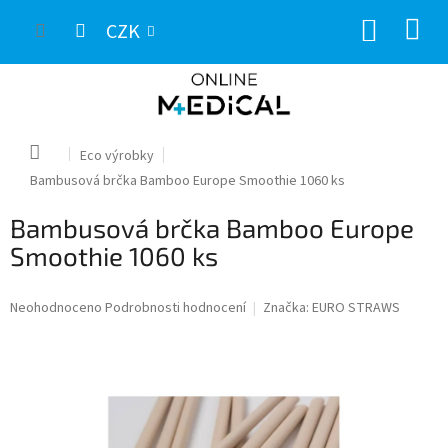
Přejít
NÁKUP
na
CZK
obsah
KOŠÍK
Domů
Eco výrobky
Bambusová brčka Bamboo Europe Smoothie 1060 ks
Bambusová brčka Bamboo Europe
Smoothie 1060 ks
Průměrné
Neohodnoceno
Podrobnosti hodnocení
Značka:
EURO STRAWS
hodnocení
produktu
je
0,0
z
5
hvězdiček.