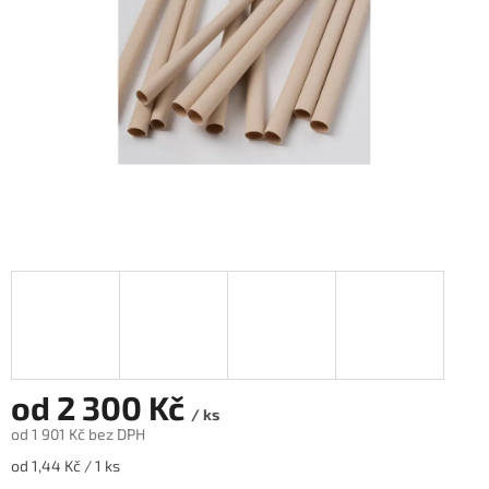
od
2 300 Kč
/ ks
od
1 901 Kč
bez DPH
Měrná
od 1,44 Kč / 1 ks
cena: