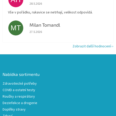
Hodnocení obchodu je 5 z 5 hvězdiček.
28.5.2026
Vše v pořádku, rukavice se netrhají, velikost odpovídá.
Milan Tomandl
MT
Hodnocení obchodu je 5 z 5 hvězdiček.
27.5.2026
Zobrazit další hodnocení
Z
á
p
a
Nabídka sortimentu
t
Zdravotnické potřeby
í
COVID a ostatní testy
Roušky a respirátory
Dezinfekce a drogerie
Doplňky stravy