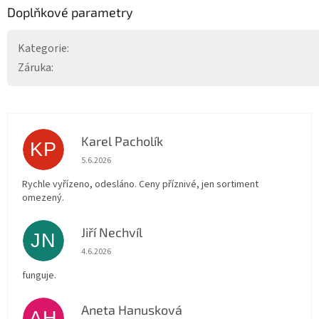
Doplňkové parametry
Kategorie
:
Záruka
:
Karel Pacholík
KP
Hodnocení obchodu je 4 z 5 hvězdiček.
5.6.2026
Rychle vyřízeno, odesláno. Ceny příznivé, jen sortiment
omezený.
Jiří Nechvíl
JN
Hodnocení obchodu je 5 z 5 hvězdiček.
4.6.2026
funguje.
Aneta Hanusková
AH