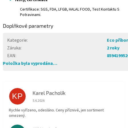
Certifikace: SGS, FDA, LFGB, HALAL FOOD, Test Kontaktu S
Potravinami.
Doplňkové parametry
Kategorie
:
Eco příbo
Záruka
:
2 roky
EAN
:
859419952
Položka byla vyprodána…
Karel Pacholík
KP
Hodnocení obchodu je 4 z 5 hvězdiček.
5.6.2026
Rychle vyřízeno, odesláno. Ceny příznivé, jen sortiment
omezený.