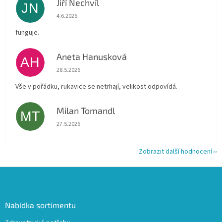
Jiří Nechvíl
JN
Hodnocení obchodu je 5 z 5 hvězdiček.
4.6.2026
funguje.
Aneta Hanusková
AH
Hodnocení obchodu je 5 z 5 hvězdiček.
28.5.2026
Vše v pořádku, rukavice se netrhají, velikost odpovídá.
Milan Tomandl
MT
Hodnocení obchodu je 5 z 5 hvězdiček.
27.5.2026
Zobrazit další hodnocení
Z
á
p
a
Nabídka sortimentu
t