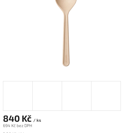
hvězdiček.
840 Kč
/ ks
694 Kč bez DPH