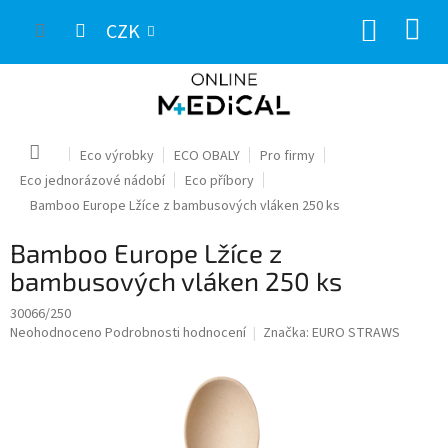
Přejít
NÁKUP
na
CZK
obsah
KOŠÍK
Domů
Eco výrobky
ECO OBALY
Pro firmy
Eco jednorázové nádobí
Eco příbory
Bamboo Europe Lžíce z bambusových vláken 250 ks
Bamboo Europe Lžíce z
bambusových vláken 250 ks
30066/250
Průměrné
Neohodnoceno
Podrobnosti hodnocení
Značka:
EURO STRAWS
hodnocení
produktu
je
0,0
z
5