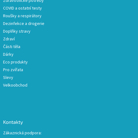
Zdravotnické potřeby
í
COVID a ostatní testy
Roušky a respirátory
Dezinfekce a drogerie
Doplňky stravy
Zdraví
Části těla
Dárky
Eco produkty
Pro zvířata
Slevy
Velkoobchod
Kontakty
Zákaznická podpora: