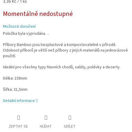
Měrná
3,36 Kč / 1 ks
cena:
Momentálně nedostupné
Možnosti doručení
Položka byla vyprodána…
Příbory Bamboo jsou bezplastové a kompostovatelné v přírodě.
Odolnost příborů je větší než příbory z jiných materiálů na jednorázové
použití.
Ideální pro všechny typy hlavních chodů, saláty, polévky a dezerty.
Délka:
158mm
Šířka:
31,5
mm
Detailní informace
ZEPTAT SE
HLÍDAT
SDÍLET