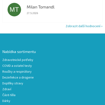
Milan Tomandl
MT
Hodnocení obchodu je 5 z 5 hvězdiček.
27.5.2026
Zobrazit další hodnocení
Z
á
p
a
Nabídka sortimentu
t
Zdravotnické potřeby
í
COVID a ostatní testy
Roušky a respirátory
Dezinfekce a drogerie
Doplňky stravy
Zdraví
Části těla
Dárky