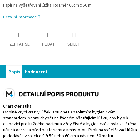
Papír na vyšetřování lůžka. Rozměr 60cm x 50 m.
Detailní informace
ZEPTAT SE
HLÍDAT
SDÍLET
Popis
Hodnocení
DETAILNÍ POPIS PRODUKTU
Charakteristika:
Odolné krycí vrstvy lůžek jsou dnes absolutním hygienickým
standardem. Nesmí chybět na žádném ošetřujícím lůžku, aby bylo k
dispozici pro každého pacienta vždy čisté a hygienické a byla zajištěna
účinná ochrana před bakteriemi a nečistotou. Papír na vyšetřovací lůžka
je dodáván v rolích o šíři 50 nebo 60 cm a návinem 50 metrů.