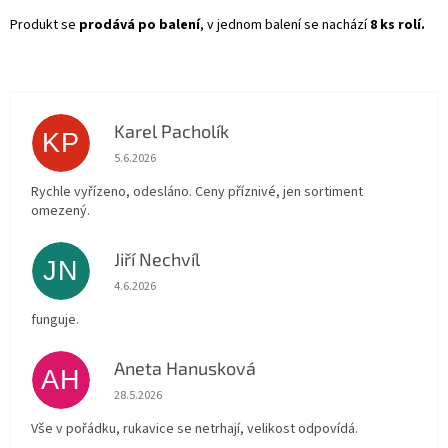
Produkt se
prodává po balení
, v jednom balení se nachází
8 ks rolí.
Karel Pacholík
KP
Hodnocení obchodu je 4 z 5 hvězdiček.
5.6.2026
Rychle vyřízeno, odesláno. Ceny příznivé, jen sortiment
omezený.
Jiří Nechvíl
JN
Hodnocení obchodu je 5 z 5 hvězdiček.
4.6.2026
funguje.
Aneta Hanusková
AH
Hodnocení obchodu je 5 z 5 hvězdiček.
28.5.2026
Vše v pořádku, rukavice se netrhají, velikost odpovídá.