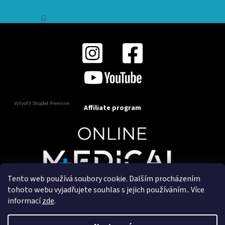
Sledovat na Instagramu
Vytvořil Shoptet Premium
Affiliate program
Tento web používá soubory cookie. Dalším procházením
Copyright 2025
OnlineMedical.cz
. Všechna práva
tohoto webu vyjadřujete souhlas s jejich používáním.. Více
vyhrazena.
informací
zde
.
Vytvořil a marketingově zajišťuje
HyperGroup.cz