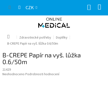
Přejít
NÁKUP
na
CZK
obsah
KOŠÍK
Domů
Zdravotnické potřeby
Doplňky
B-CREPE Papír na vyš. lůžka 0.6/50m
B-CREPE Papír na vyš. lůžka
0.6/50m
21429
Průměrné
Neohodnoceno
Podrobnosti hodnocení
hodnocení
produktu
je
0,0
z
5
hvězdiček.