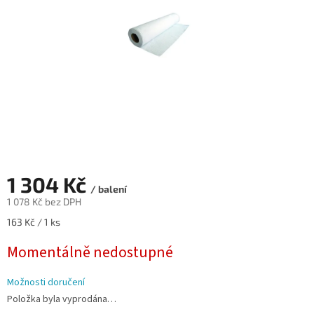
1 304 Kč
/ balení
1 078 Kč bez DPH
Měrná
163 Kč / 1 ks
cena:
Momentálně nedostupné
Možnosti doručení
Položka byla vyprodána…