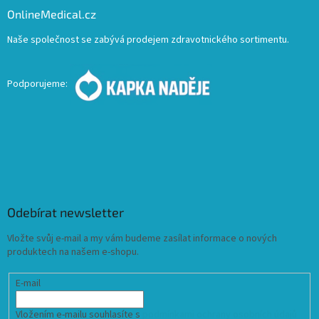
OnlineMedical.cz
Naše společnost se zabývá prodejem zdravotnického sortimentu.
Podporujeme:
Odebírat newsletter
Vložte svůj e-mail a my vám budeme zasílat informace o nových
produktech na našem e-shopu.
E-mail
Vložením e-mailu souhlasíte s
podmínkami ochrany osobních údajů