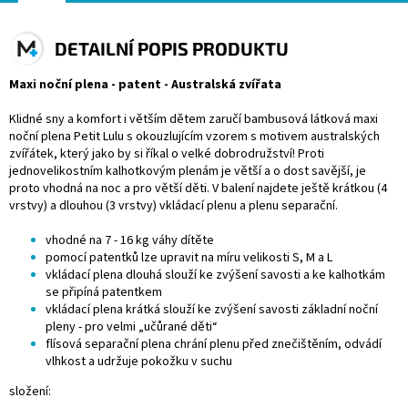
DETAILNÍ POPIS PRODUKTU
Maxi noční plena - patent - Australská zvířata
Klidné sny a komfort i větším dětem zaručí bambusová látková maxi
noční plena Petit Lulu s okouzlujícím vzorem s motivem australských
zvířátek, který jako by si říkal o velké dobrodružství! Proti
jednovelikostním kalhotkovým plenám je větší a o dost savější, je
proto vhodná na noc a pro větší děti. V balení najdete ještě krátkou (4
vrstvy) a dlouhou (3 vrstvy) vkládací plenu a plenu separační.
vhodné na 7 - 16 kg váhy dítěte
pomocí patentků lze upravit na míru velikosti S, M a L
vkládací plena dlouhá slouží ke zvýšení savosti a ke kalhotkám
se připíná patentkem
vkládací plena krátká slouží ke zvýšení savosti základní noční
pleny - pro velmi „učůrané děti“
flísová separační plena chrání plenu před znečištěním, odvádí
vlhkost a udržuje pokožku v suchu
složení: