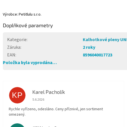
Výrobce: Petitlulu s.r.o.
Doplňkové parametry
Kategorie
:
Kalhotkové pleny UN
Záruka
:
2 roky
EAN
:
8596040017723
Položka byla vyprodána…
Karel Pacholík
KP
Hodnocení obchodu je 4 z 5 hvězdiček.
5.6.2026
Rychle vyřízeno, odesláno. Ceny příznivé, jen sortiment
omezený.