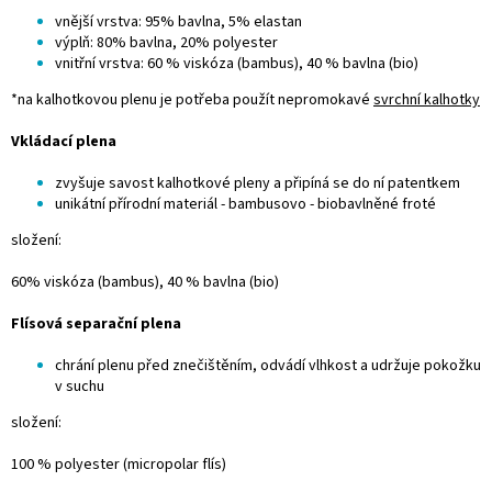
vnější vrstva: 95% bavlna, 5% elastan
výplň: 80% bavlna, 20% polyester
vnitřní vrstva: 60 % viskóza (bambus), 40 % bavlna (bio)
*na kalhotkovou plenu je potřeba použít nepromokavé
svrchní kalhotky
Vkládací plena
zvyšuje savost kalhotkové pleny a připíná se do ní patentkem
unikátní přírodní materiál - bambusovo - biobavlněné froté
složení:
60% viskóza (bambus), 40 % bavlna (bio)
Flísová separační plena
chrání plenu před znečištěním, odvádí vlhkost a udržuje pokožku
v suchu
složení:
100 % polyester (micropolar flís)