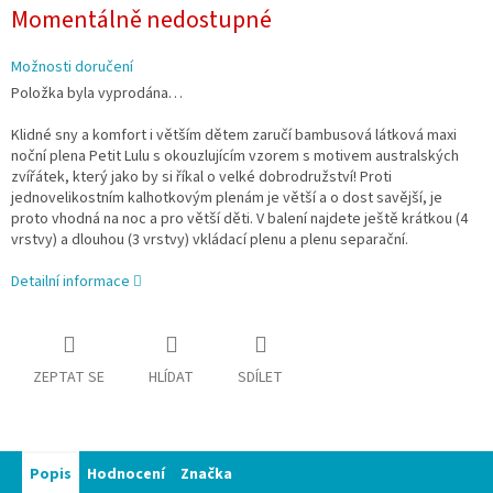
Měrná
Momentálně nedostupné
cena:
Možnosti doručení
Položka byla vyprodána…
Klidné sny a komfort i větším dětem zaručí bambusová látková maxi
noční plena Petit Lulu s okouzlujícím vzorem s motivem australských
zvířátek, který jako by si říkal o velké dobrodružství! Proti
jednovelikostním kalhotkovým plenám je větší a o dost savější, je
proto vhodná na noc a pro větší děti. V balení najdete ještě krátkou (4
vrstvy) a dlouhou (3 vrstvy) vkládací plenu a plenu separační.
Detailní informace
ZEPTAT SE
HLÍDAT
SDÍLET
Popis
Hodnocení
Značka