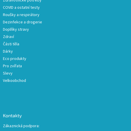
Zdravotnické potřeby
í
COVID a ostatní testy
Roušky a respirátory
Dezinfekce a drogerie
Doplňky stravy
Zdraví
Části těla
Dárky
Eco produkty
Pro zvířata
Slevy
Velkoobchod
Kontakty
Zákaznická podpora: