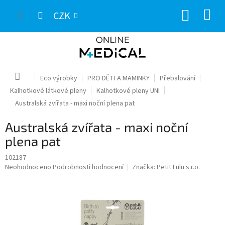
Přejít
NÁKUP
na
CZK
obsah
KOŠÍK
Domů
Eco výrobky
PRO DĚTI A MAMINKY
Přebalování
Kalhotkové látkové pleny
Kalhotkové pleny UNI
Australská zvířata - maxi noční plena pat
Australská zvířata - maxi noční
plena pat
102187
Průměrné
Neohodnoceno
Podrobnosti hodnocení
Značka:
Petit Lulu s.r.o.
hodnocení
produktu
je
0,0
z
5