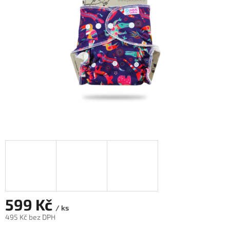
hvězdiček.
599 Kč
/ ks
495 Kč bez DPH