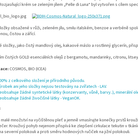
Rozjasňující krém se zeleným jílem „Pelle di Luna“ byl vytvořen s cílem speci
složky obsažené v růži, zeleném jílu, smilu italském, benzoe a verbéně spole
nou, čistou a zářící.
é složky, jako čistý mandlový olej, kakaové máslo a rostlinný glycerín, přispí
ím čistých GOLD esenciálních olejů z bergamotu, mandarinky, citronu, litse
kace:
COSMOS, BIO (ICEA)
00% z celkového složení je přírodního původu.
ýrobek ani jeho složky nejsou testovány na zvířatech - LAV.
eobsahuje žádné syntetické látky (konzervanty, vůně, barvy..), minerální ol
eobsahuje žádné živočišné látky - VeganOK.
:
 malé množství na vyčištěnou pleť a jemně vmasírujte konečky prstů krou
ečer. Krouživý pohyb nejenom přispívá ke zlepšení cirkulace tekutin v tká
na severní polokouli a proti směru hodinových ručiček na jižní polokouli.