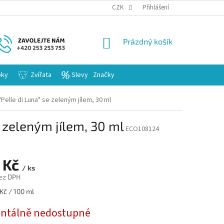
KARIERA
CZK
Přihlášení
NÁKUPNÍ
Prázdný košík
KOŠÍK
bky
Zvířata
Slevy
Značky
"Pelle di Luna" se zeleným jílem, 30 ml
e zeleným jílem, 30 ml
ECO108124
 Kč
/ ks
ez DPH
Kč / 100 ml
tálně nedostupné