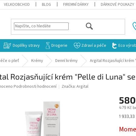
VELKOOBCHOD
BLOG
FIREMNÍ DÁRKY
DÁRKOVÉ POUKAZY
HLEDAT
Doplňky stravy
Drogerie
Zdraví a péče
Eco výro
éče o pleť
Krémy
Denní krémy
Argital Rozjasňující krém 
tal Rozjasňující krém "Pelle di Luna" s
né
noceno
Podrobnosti hodnocení
Značka:
Argital
ní
580
u
479 Kč b
Měrná
1 933,33 
cena:
ek.
Momen