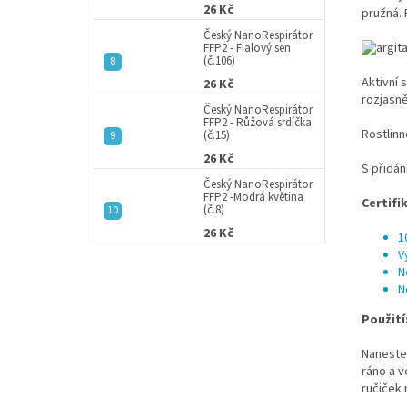
26 Kč
pružná. 
Český NanoRespirátor
FFP2 - Fialový sen
(č.106)
Aktivní 
26 Kč
rozjasně
Český NanoRespirátor
FFP2 - Růžová srdíčka
Rostlinn
(č.15)
26 Kč
S přidán
Český NanoRespirátor
FFP2 -Modrá květina
Certifi
(č.8)
26 Kč
1
V
N
N
Použití
Naneste
ráno a v
ručiček 