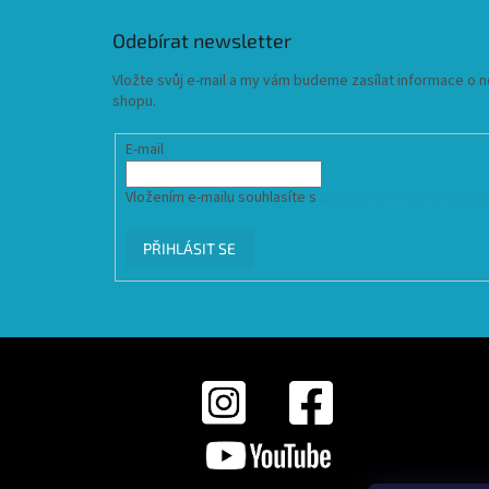
Odebírat newsletter
Vložte svůj e-mail a my vám budeme zasílat informace o
shopu.
E-mail
Vložením e-mailu souhlasíte s
podmínkami ochrany osob
PŘIHLÁSIT SE