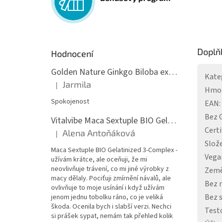
Doplň
Hodnocení
Golden Nature Ginkgo Biloba extrakt 50:1 60mg, 100 kapslí
Kate
Jarmila
|
Hodnocení produktu je 5 z 5 hvězdiček.
Hmo
Spokojenost
EAN
:
Bez
Vitalvibe Maca Sextuple BIO Gelatinized 3-Complex, 60 kapslí
Certi
Alena Antoňáková
|
Hodnocení produktu je 5 z 5 hvězdiček.
Slož
Maca Sextuple BIO Gelatinized 3-Complex -
Vega
užívám krátce, ale oceňuji, že mi
neovlivňuje trávení, co mi jiné výrobky z
Země
macy dělaly. Pociťuji zmírnění návalů, ale
Bez 
ovlivňuje to moje usínání i když užívám
Bez 
jenom jednu tobolku ráno, co je veliká
škoda. Ocenila bych i slabší verzi. Nechci
Test
si prášek sypat, nemám tak přehled kolik