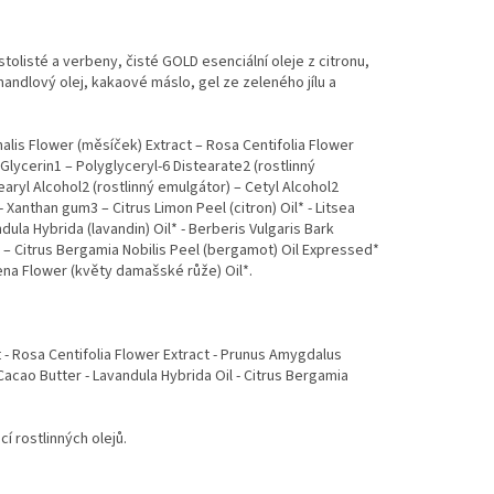
tolisté a verbeny, čisté GOLD esenciální oleje z citronu,
ndlový olej, kakaové máslo, gel ze zeleného jílu a
nalis Flower (měsíček) Extract – Rosa Centifolia Flower
 Glycerin1 – Polyglyceryl-6 Distearate2 (rostlinný
ryl Alcohol2 (rostlinný emulgátor) – Cetyl Alcohol2
 Xanthan gum3 – Citrus Limon Peel (citron) Oil* - Litsea
ula Hybrida (lavandin) Oil* - Berberis Vulgaris Bark
l) – Citrus Bergamia Nobilis Peel (bergamot) Oil Expressed*
cena Flower (květy damašské růže) Oil*.
t - Rosa Centifolia Flower Extract - Prunus Amygdalus
 Cacao Butter - Lavandula Hybrida Oil - Citrus Bergamia
í rostlinných olejů.