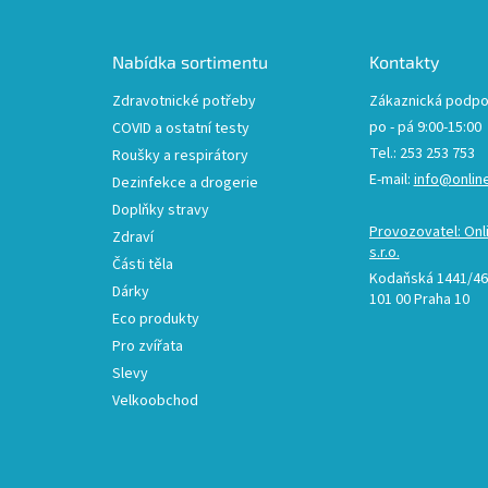
p
a
t
Nabídka sortimentu
Kontakty
í
Zdravotnické potřeby
Zákaznická podpo
po - pá 9:00-15:00
COVID a ostatní testy
Tel.: 253 253 753
Roušky a respirátory
E-mail:
info@onlin
Dezinfekce a drogerie
Doplňky stravy
Provozovatel: Onl
Zdraví
s.r.o.
Části těla
Kodaňská 1441/46,
Dárky
101 00 Praha 10
Eco produkty
Pro zvířata
Slevy
Velkoobchod