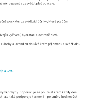
álně rozjasnit a zesvětlit pleť obličeje.
čně poskytují zesvětlující účinky, které pleť činí
vají k vyživení, hydrataci a ochraně pleti.
y cubeby a lavandinu získává krém příjemnou a svěží vůni.
eje a GMO.
živými pohyby. Doporučuje se používat krém každý den,
ních, ale také podporuje harmonii – po směru hodinových