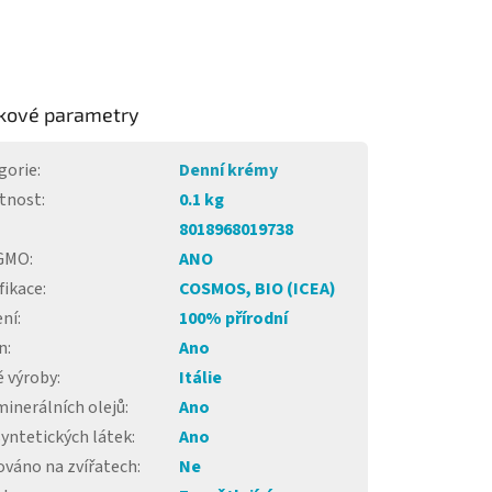
kové parametry
gorie
:
Denní krémy
tnost
:
0.1 kg
8018968019738
 GMO
:
ANO
fikace
:
COSMOS, BIO (ICEA)
ení
:
100% přírodní
n
:
Ano
 výroby
:
Itálie
minerálních olejů
:
Ano
syntetických látek
:
Ano
ováno na zvířatech
:
Ne