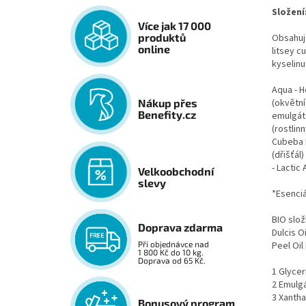
Složení
Více jak 17 000
produktů
Obsahuje
online
litsey c
kyselinu
Aqua - H
(okvětní
Nákup přes
Benefity.cz
emulgáto
(rostlin
Cubeba F
(dřišťál
- Lactic
Velkoobchodní
slevy
*Esenciál
BIO slož
Doprava zdarma
Dulcis O
Peel Oil
Při objednávce nad
1 800 Kč do 10 kg.
Doprava od 65 Kč.
1 Glycer
2 Emulgá
3 Xanth
Bonusový program