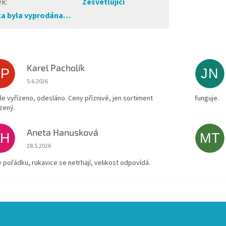
ek
:
Zesvětlující
a byla vyprodána…
Karel Pacholík
KP
JN
Hodnocení obchodu je 4 z 5 hvězdiček.
5.6.2026
le vyřízeno, odesláno. Ceny příznivé, jen sortiment
funguje.
zený.
Aneta Hanusková
AH
MT
Hodnocení obchodu je 5 z 5 hvězdiček.
28.5.2026
v pořádku, rukavice se netrhají, velikost odpovídá.