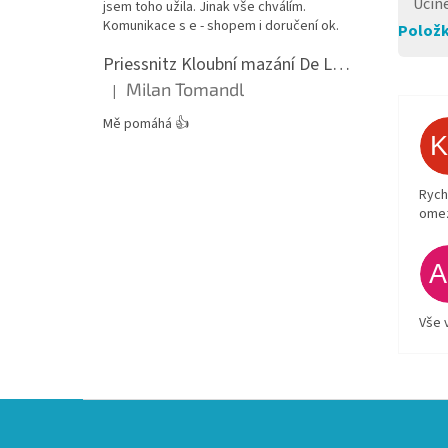
Účin
jsem toho užila. Jinak vše chválím.
Komunikace s e - shopem i doručení ok.
Položk
Priessnitz Kloubní mazání De Luxe, 200ml
Milan Tomandl
|
Hodnocení produktu je 5 z 5 hvězdiček.
Mě pomáhá 👍
Rych
ome
Vše 
Z
á