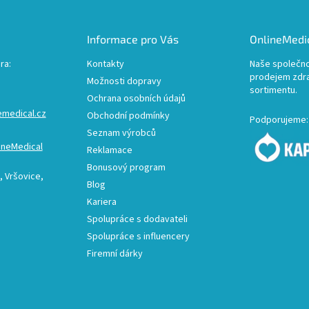
Informace pro Vás
OnlineMedic
ra:
Kontakty
Naše společno
prodejem zdr
Možnosti dopravy
sortimentu.
Ochrana osobních údajů
emedical.cz
Obchodní podmínky
Podporujeme:
Seznam výrobců
ineMedical
Reklamace
Bonusový program
 Vršovice,
Blog
Kariera
Spolupráce s dodavateli
Spolupráce s influencery
Firemní dárky