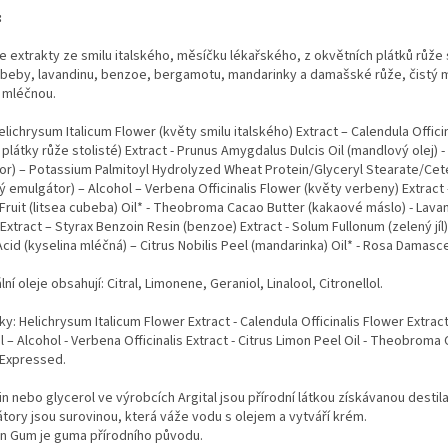
:
 extrakty ze smilu italského, měsíčku lékařského, z okvětních plátků růže s
ubeby, lavandinu, benzoe, bergamotu, mandarinky a damašské růže, čistý ma
 mléčnou.
elichrysum Italicum Flower (květy smilu italského) Extract – Calendula Offici
 plátky růže stolisté) Extract - Prunus Amygdalus Dulcis Oil (mandlový olej) -
r) – Potassium Palmitoyl Hydrolyzed Wheat Protein/Glyceryl Stearate/Cetea
ný emulgátor) – Alcohol – Verbena Officinalis Flower (květy verbeny) Extract -
ruit (litsea cubeba) Oil* - Theobroma Cacao Butter (kakaové máslo) - Lavand
) Extract – Styrax Benzoin Resin (benzoe) Extract - Solum Fullonum (zelený jí
 Acid (kyselina mléčná) – Citrus Nobilis Peel (mandarinka) Oil* - Rosa Damas
ní oleje obsahují: Citral, Limonene, Geraniol, Linalool, Citronellol.
ky: Helichrysum Italicum Flower Extract - Calendula Officinalis Flower Extrac
il – Alcohol - Verbena Officinalis Extract - Citrus Limon Peel Oil - Theobroma
 Expressed.
in nebo glycerol ve výrobcích Argital jsou přírodní látkou získávanou destilac
tory jsou surovinou, která váže vodu s olejem a vytváří krém.
an Gum je guma přírodního původu.