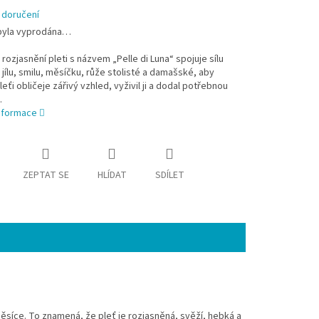
 doručení
byla vyprodána…
rozjasnění pleti s názvem „Pelle di Luna“ spojuje sílu
jílu, smilu, měsíčku, růže stolisté a damašské, aby
leťi obličeje zářivý vzhled, vyživil ji a dodal potřebnou
.
informace
ZEPTAT SE
HLÍDAT
SDÍLET
 Měsíce. To znamená, že pleť je rozjasněná, svěží, hebká a