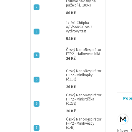
a
Fóliové návleky na
paže bílé, 100ks
n
86 Kč
e
l
1x 3v1 Chřipka
A/B/SARS-CoV-2
výtěrový test
54 Kč
Český NanoRespirátor
FFP2 - Halloween bílá
26 Kč
Český NanoRespirátor
FFP2 - Minikapky
(č.150)
26 Kč
Český NanoRespirátor
Pop
FFP2 - Minisrdíčka
(č.238)
26 Kč
Český NanoRespirátor
FFP2 - Minihvězdy
(č.43)
Název „P