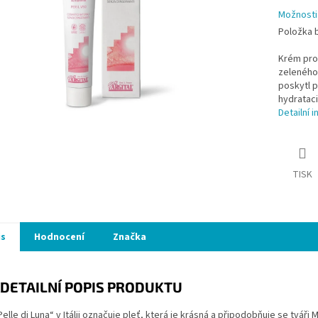
Možnosti
Položka 
Krém pro 
zeleného 
poskytl p
hydrataci
Detailní 
TISK
is
Hodnocení
Značka
DETAILNÍ POPIS PRODUKTU
elle di Luna“ v Itálii označuje pleť, která je krásná a připodobňuje se tváři