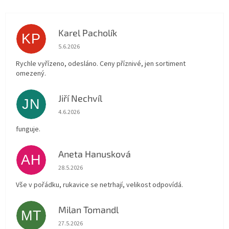
Karel Pacholík
KP
Hodnocení obchodu je 4 z 5 hvězdiček.
5.6.2026
Rychle vyřízeno, odesláno. Ceny příznivé, jen sortiment
omezený.
Jiří Nechvíl
JN
Hodnocení obchodu je 5 z 5 hvězdiček.
4.6.2026
funguje.
Aneta Hanusková
AH
Hodnocení obchodu je 5 z 5 hvězdiček.
28.5.2026
Vše v pořádku, rukavice se netrhají, velikost odpovídá.
Milan Tomandl
MT
Hodnocení obchodu je 5 z 5 hvězdiček.
27.5.2026