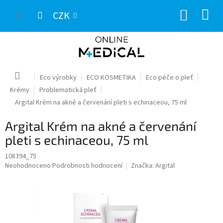
Přejít
NÁKUP
na
CZK
obsah
KOŠÍK
Domů
Eco výrobky
ECO KOSMETIKA
Eco péče o pleť
Krémy
Problematická pleť
Argital Krém na akné a červenání pleti s echinaceou, 75 ml
Argital Krém na akné a červenání
pleti s echinaceou, 75 ml
108394_75
Průměrné
Neohodnoceno
Podrobnosti hodnocení
Značka:
Argital
hodnocení
produktu
je
0,0
z
5