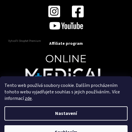
Vytvořil Shoptet Premium
Affiliate program
Tento web používá soubory cookie. Dalším procházením
Copyright 2025
OnlineMedical.cz
. Všechna práva
tohoto webu vyjadřujete souhlas s jejich používáním.. Více
vyhrazena.
informací
zde
.
Vytvořil a marketingově zajišťuje
HyperGroup.cz
Nastavení