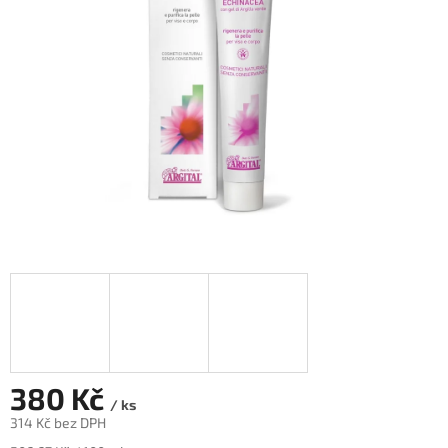
hvězdiček.
380 Kč
/ ks
314 Kč bez DPH