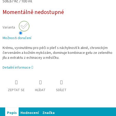
Měrná
506,67 Kč / 100 ml
cena:
Momentálně nedostupné
Varianta
Možnosti doručení
Krému, vyvinutému pro péči o pleť s náchylností k akné, chronickým
červenáním a kožním mykózám, dominuje kombinace gelu ze zeleného
jílu a extraktu z echinacey a měsíčku.
Detailní informace
ZEPTAT SE
HLÍDAT
SDÍLET
Popis
Hodnocení
Značka