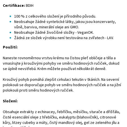
Certifikace:
BDIH
100 % z celkového složení je přírodního původu.
Neobsahuje žádné syntetické látky, jakou jsou konzervanty,
vůně, barviva, minerální oleje ani GMO.
Neobsahuje žádné živočišné složky - VeganOK.
Žádná ze složek výrobku není testována na zvířatech - LAV.
Použití:
Naneste rovnoměrnou vrstvu krému na čistou pleť obličeje a těla a
vmasírujte ji krouživými pohyby ve směru hodinových ručiček, dokud
se úplně nevstřebá. Krém můžete používat několikrát denně.
Krouživý pohyb pomáhá zlepšit cirkulaci tekutin v tkáních. Na severní
polokouli se doporučuje pohyb ve směru hodinových ručiček a na jižní
polokouli proti směru hodinových ručiček.
Složení:
Obsahuje extrakty z echinacey, řebříčku, měsíčku, sturače a dřišťálu,
čisté esenciální oleje z hřebíčku, eukalyptu (blahovičník), citronové
kůry, litzey cubeby a máty, čistý mandlový olej, gel ze zeleného jílu a