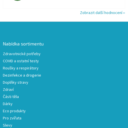
Zobrazit další hodnocení
Z
á
p
a
Nabídka sortimentu
t
Zdravotnické potřeby
í
COVID a ostatní testy
Roušky a respirátory
Dezinfekce a drogerie
Doplňky stravy
Zdraví
Části těla
Dárky
Eco produkty
Pro zvířata
Slevy