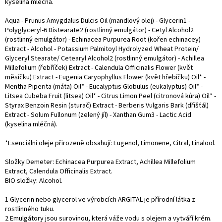
kyselina mléčná.
Aqua - Prunus Amygdalus Dulcis Oil (mandlový olej) - Glycerin1 -
Polyglyceryl-6 Distearate2 (rostlinný emulgátor) - Cetyl Alcohol2
(rostlinný emulgátor) - Echinacea Purpurea Root (kořen echinacey)
Extract - Alcohol - Potassium Palmitoyl Hydrolyzed Wheat Protein/
Glyceryl Stearate/ Cetearyl Alcohol2 (rostlinný emulgátor) - Achillea
Millefolium (řebříček) Extract - Calendula Officinalis Flower (květ
měsíčku) Extract - Eugenia Caryophyllus Flower (květ hřebíčku) Oil* -
Mentha Piperita (máta) Oil* - Eucalyptus Globulus (eukalyptus) Oil* -
Litsea Cubeba Fruit (litsea) Oil* - Citrus Limon Peel (citronová kůra) Oil* -
Styrax Benzoin Resin (sturač) Extract - Berberis Vulgaris Bark (dřišťál)
Extract - Solum Fullonum (zelený jíl) - Xanthan Gum3 - Lactic Acid
(kyselina mléčná).
*Esenciální oleje přirozeně obsahují: Eugenol, Limonene, Citral, Linalool.
Složky Demeter: Echinacea Purpurea Extract, Achillea Millefolium
Extract, Calendula Officinalis Extract.
BIO složky: Alcohol.
1 Glycerin nebo glycerol ve výrobcích ARGITAL je přírodní látka z
rostlinného tuku.
2 Emulgátory jsou surovinou, která váže vodu s olejem a vytváří krém.