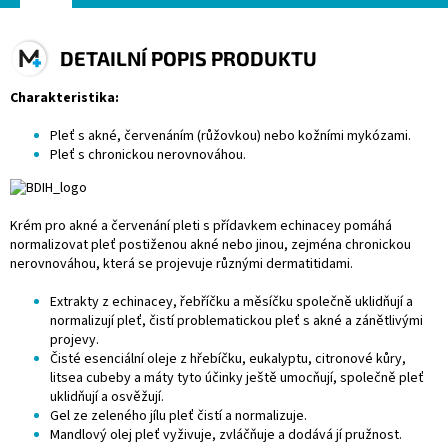
DETAILNÍ POPIS PRODUKTU
Charakteristika:
Pleť s akné, červenáním (růžovkou) nebo kožními mykózami.
Pleť s chronickou nerovnováhou.
Krém pro akné a červenání pleti s přídavkem echinacey pomáhá
normalizovat pleť postiženou akné nebo jinou, zejména chronickou
nerovnováhou, která se projevuje různými dermatitidami.
Extrakty z echinacey, řebříčku a měsíčku společně uklidňují a
normalizují pleť, čistí problematickou pleť s akné a zánětlivými
projevy.
Čisté esenciální oleje z hřebíčku, eukalyptu, citronové kůry,
litsea cubeby a máty tyto účinky ještě umocňují, společně pleť
uklidňují a osvěžují.
Gel ze zeleného jílu pleť čistí a normalizuje.
Mandlový olej pleť vyživuje, zvláčňuje a dodává jí pružnost.