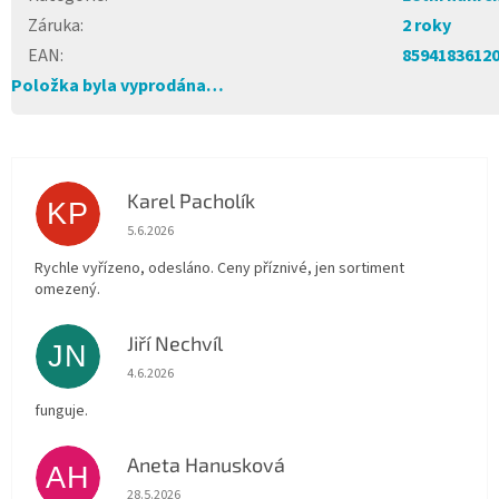
Záruka
:
2 roky
EAN
:
8594183612
Položka byla vyprodána…
Karel Pacholík
KP
Hodnocení obchodu je 4 z 5 hvězdiček.
5.6.2026
Rychle vyřízeno, odesláno. Ceny příznivé, jen sortiment
omezený.
Jiří Nechvíl
JN
Hodnocení obchodu je 5 z 5 hvězdiček.
4.6.2026
funguje.
Aneta Hanusková
AH
Hodnocení obchodu je 5 z 5 hvězdiček.
28.5.2026