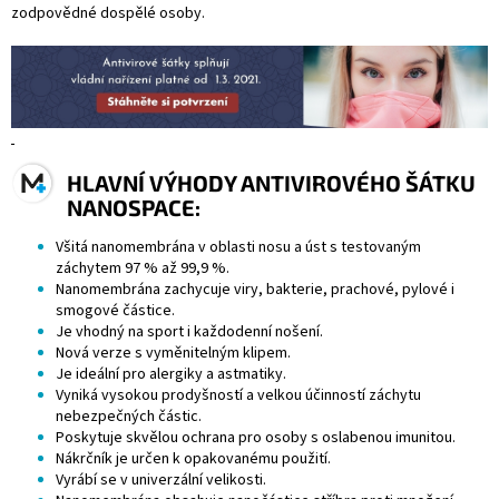
zodpovědné dospělé osoby.
HLAVNÍ VÝHODY ANTIVIROVÉHO ŠÁTKU
NANOSPACE:
Všitá nanomembrána v oblasti nosu a úst s testovaným
záchytem 97 % až 99,9 %.
Nanomembrána zachycuje viry, bakterie, prachové, pylové i
smogové částice.
Je vhodný na sport i každodenní nošení.
Nová verze s vyměnitelným klipem.
Je ideální pro alergiky a astmatiky.
Vyniká vysokou prodyšností a velkou účinností záchytu
nebezpečných částic.
Poskytuje skvělou ochrana pro osoby s oslabenou imunitou.
Nákrčník je určen k opakovanému použití.
Vyrábí se v univerzální velikosti.