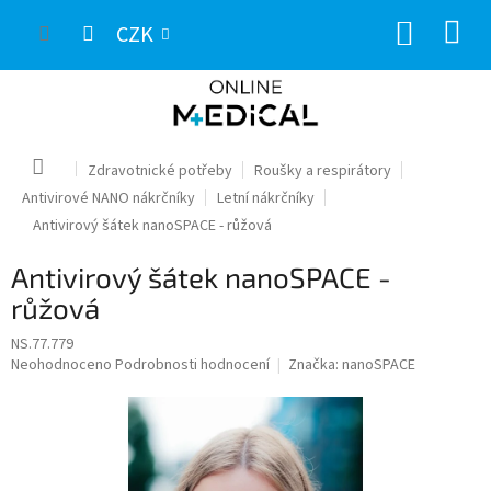
Přejít
NÁKUP
na
CZK
obsah
KOŠÍK
Domů
Zdravotnické potřeby
Roušky a respirátory
Antivirové NANO nákrčníky
Letní nákrčníky
Antivirový šátek nanoSPACE - růžová
Antivirový šátek nanoSPACE -
růžová
NS.77.779
Průměrné
Neohodnoceno
Podrobnosti hodnocení
Značka:
nanoSPACE
hodnocení
produktu
je
0,0
z
5