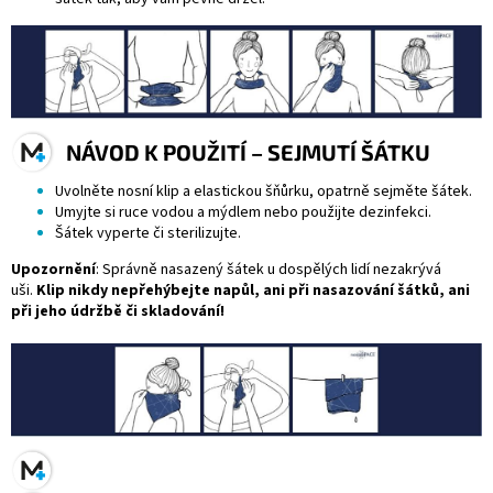
NÁVOD K POUŽITÍ – SEJMUTÍ ŠÁTKU
Uvolněte nosní klip a elastickou šňůrku, opatrně sejměte šátek.
Umyjte si ruce vodou a mýdlem nebo použijte dezinfekci.
Šátek vyperte či sterilizujte.
Upozornění
: Správně nasazený šátek u dospělých lidí nezakrývá
uši.
Klip nikdy nepřehýbejte napůl, ani při nasazování šátků, ani
při jeho údržbě či skladování!