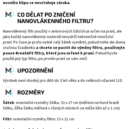
nosního klipu se nevztahuje záruka.
CO DĚLAT PO ZNIČENÍ
NANOVLÁKENNÉHO FILTRU?
Nanovlákenný filtr použitý v antivirových šátcích je určen na praní, ale
jako každý nanovlákenný materiál nevydrží nekonečné množství
praní. Po čase je proto nutné celý šátek vyměnit, pokud máte ale doma
zručnou švadlenku
a chcete se pustit do výměny filtru, používejte
pouze BreaSAFE filtry, které jsou určené k praní.
Pokud byste
použili jiný typ filtru, po prvním praní se vám zničí.
UPOZORNĚNÍ
Výrobek ne
ní
vhodný pro d
ě
ti do 3 let v
ěk
u a do velikosti ošacení 110.
ROZMĚRY
Šátek
:
orientační rozměry šátku:
32 x 27 cm (měřeno na horní hraně
šátku, šířka šátku měřená v různých místech se může lišit až o 1 cm)
Filtr:
orientační rozměry filtru:
15 x 21
cm