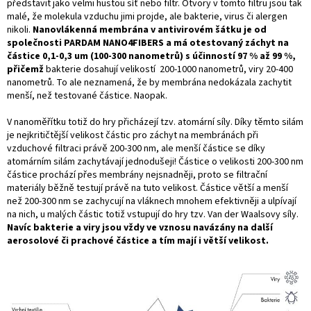
představit jako velmi hustou síť nebo filtr. Otvory v tomto filtru jsou tak
malé, že molekula vzduchu jimi projde, ale bakterie, virus či alergen
nikoli.
Nanovlákenná membrána v
antivirovém šátku
je od
společnosti PARDAM NANO4FIBERS a má otestovaný záchyt na
částice 0,1-0,3 um (100-300 nanometrů) s účinností 97 % až 99 %,
přičemž
bakterie dosahují velikostí 200-1000 nanometrů, viry 20-400
nanometrů. To ale neznamená, že by membrána nedokázala zachytit
menší, než testované částice. Naopak.
V nanoměřítku totiž do hry přicházejí tzv. atomární síly. Díky těmto silám
je nejkritičtější velikost částic pro záchyt na membránách při
vzduchové filtraci právě 200-300 nm, ale menší částice se díky
atomárním silám zachytávají jednodušeji! Částice o velikosti 200-300 nm
částice prochází přes membrány nejsnadněji, proto se filtrační
materiály běžně testují právě na tuto velikost. Částice větší a menší
než 200-300 nm se zachycují na vláknech mnohem efektivněji a ulpívají
na nich, u malých částic totiž vstupují do hry tzv. Van der Waalsovy síly.
Navíc bakterie a viry jsou vždy ve vznosu navázány na další
aerosolové či prachové částice a tím mají i větší velikost.