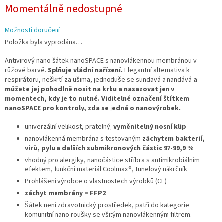
Měrná
Momentálně nedostupné
cena:
Možnosti doručení
Položka byla vyprodána…
Antivirový nano šátek nanoSPACE s nanovlákennou membránou v
růžové barvě.
Splňuje vládní nařízení.
Elegantní alternativa k
respirátoru, neškrtí za ušima, jednoduše se sundavá a nandává
a
můžete jej pohodlně nosit na krku a nasazovat jen v
momentech, kdy je to nutné. Viditelné označení štítkem
nanoSPACE pro kontroly, zda se jedná o nanovýrobek.
univerzální velikost,
pratelný,
vyměnitelný nosní klip
nanovlákenná membrána s testovaným
záchytem bakterií,
virů, pylu a dalších submikronových částic 97-99,9 %
vhodný pro alergiky, n
anočástice stříbra s antimikrobiálním
efektem, funkční materiál Coolmax®, tunelový nákrčník
Prohlášení výrobce o vlastnostech výrobků (CE)
záchyt membrány = FFP2
Šátek není zdravotnický prostředek, patří do kategorie
komunitní nano roušky se všitým nanovlákenným filtrem.