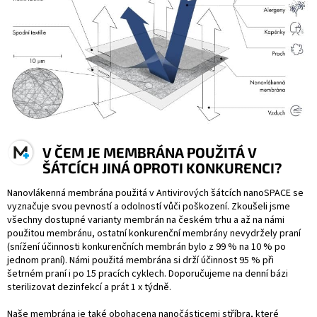
V ČEM JE MEMBRÁNA POUŽITÁ V
ŠÁTCÍCH JINÁ OPROTI KONKURENCI?
Nanovlákenná membrána použitá v Antivirových šátcích nanoSPACE se
vyznačuje svou pevností a odolností vůči poškození. Zkoušeli jsme
všechny dostupné varianty membrán na českém trhu a až na námi
použitou membránu, ostatní konkurenční membrány nevydržely praní
(snížení účinnosti konkurenčních membrán bylo z 99 % na 10 % po
jednom praní). Námi použitá membrána si drží účinnost 95 % při
šetrném praní i po 15 pracích cyklech. Doporučujeme na denní bázi
sterilizovat dezinfekcí a prát 1 x týdně.
Naše membrána je také obohacena nanočásticemi stříbra, které