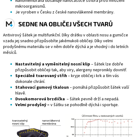
Nanomembrána obsahuje nanočástice stříbra proti množení
mikroorganismů.
Je vyroben v Česku z české nanovlákenné membrány.
SEDNE NA OBLIČEJ VŠECH TVARŮ
Antivirový šátek je multifunkční. Díky drátku v oblasti nosu a gumičce
vzadu jej snadno přizpůsobíte jakémukoli obličeji. Díky velmi
prodyšnému materiálu se v něm dobře dýchá a je vhodný i do letních
měsíců.
Nastavitelný a vyměnitelný nosní klip
– šátek lze dobře
přizpůsobit obličeji tak, aby viry, alergeny nepronikly dovnitř.
Speciálně tvarovaný střih
– kryje obličej i krk a tím vás
dokonale chrání.
Stahovací gumový tkaloun
– pomáhá přizpůsobit šátek vaší
hlavě.
Dvoukomorová brzdička
– šátek pevně drží a nepadá.
Velmi prodyšný –
v šátku se pohodlně dýchá i sportuje.