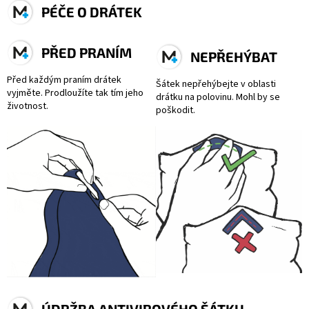
PÉČE O DRÁTEK
PŘED PRANÍM
NEPŘEHÝBAT
Před každým praním drátek
Šátek nepřehýbejte v oblasti
vyjměte.
Prodloužíte tak tím jeho
drátku na polovinu.
Mohl by se
životnost.
poškodit.