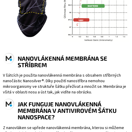
NANOVLÁKENNÁ MEMBRÁNA SE
STŘÍBREM
V šátcích je použita nanovlákenná membrána s obsahem stříbrných
nanočástic Nanosilver®. Díky použití nanostříbra nemohou
mikroorganismy ve struktuře šátku přežívat a množit se. Membrána je
všitá v oblasti nosu a úst tak, jak vidíte na obrázku.
JAK FUNGUJE NANOVLÁKENNÁ
MEMBRÁNA V ANTIVIROVÉM ŠÁTKU
NANOSPACE?
Z nanovláken se upřede nanovlákenná membrána, kterou si můžeme