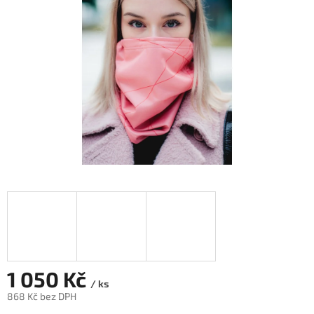
hvězdiček.
1 050 Kč
/ ks
868 Kč bez DPH