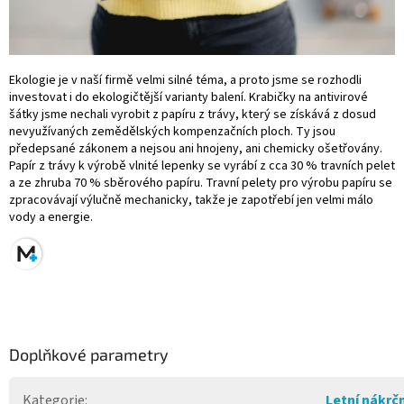
Ekologie je v naší firmě velmi silné téma, a proto jsme se rozhodli
investovat i do ekologičtější varianty balení. Krabičky na antivirové
šátky jsme nechali vyrobit z papíru z trávy, který se získává z dosud
nevyužívaných zemědělských kompenzačních ploch. Ty jsou
předepsané zákonem a nejsou ani hnojeny, ani chemicky ošetřovány.
Papír z trávy k výrobě vlnité lepenky se vyrábí z cca 30 %
travní
ch pelet
a ze zhruba 70 % sběrového papíru. Travní pelety pro výrobu papíru se
zpracovávají výlučně mechanicky, takže je zapotřebí jen velmi málo
vody a energie.
Doplňkové parametry
Kategorie
:
Letní nákrč