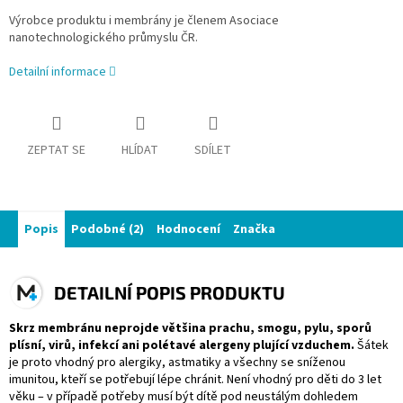
Výrobce produktu i membrány je členem Asociace
nanotechnologického průmyslu ČR.
Detailní informace
ZEPTAT SE
HLÍDAT
SDÍLET
Popis
Podobné (2)
Hodnocení
Značka
DETAILNÍ POPIS PRODUKTU
Skrz membránu neprojde většina prachu, smogu, pylu, sporů
plísní, virů, infekcí ani polétavé alergeny plující vzduchem.
Šátek
je proto vhodný pro alergiky, astmatiky a všechny se sníženou
imunitou, kteří se potřebují lépe chránit. Není vhodný pro děti do 3 let
věku – v případě potřeby musí být dítě pod neustálým dohledem