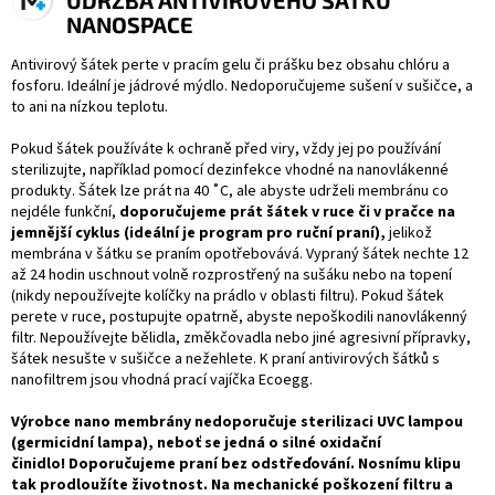
ÚDRŽBA ANTIVIROVÉHO ŠÁTKU
NANOSPACE
Antivirový šátek perte v pracím gelu či prášku bez obsahu chlóru a
fosforu. Ideální je jádrové mýdlo. Nedoporučujeme sušení v sušičce, a
to ani na nízkou teplotu.
Pokud šátek používáte k ochraně před viry, vždy jej po používání
sterilizujte, například pomocí dezinfekce vhodné na nanovlákenné
produkty. Šátek lze prát na 40 ˚C, ale abyste udrželi membránu co
nejdéle funkční,
doporučujeme prát šátek v ruce či v pračce na
jemnější cyklus (ideální je program pro ruční praní),
jelikož
membrána v šátku se praním opotřebovává. Vypraný šátek nechte 12
až 24 hodin uschnout volně rozprostřený na sušáku nebo na topení
(nikdy nepoužívejte kolíčky na prádlo v oblasti filtru). Pokud šátek
perete v ruce, postupujte opatrně, abyste nepoškodili nanovlákenný
filtr. Nepoužívejte bělidla, změkčovadla nebo jiné agresivní přípravky,
šátek nesušte v sušičce a nežehlete. K praní antivirových šátků s
nanofiltrem jsou vhodná prací vajíčka Ecoegg.
Výrobce nano membrány nedoporučuje sterilizaci UVC lampou
(germicidní lampa), neboť se jedná o silné oxidační
činidlo!
Doporučujeme praní bez odstřeďování. Nosnímu klipu
tak prodloužíte životnost. Na mechanické poškození filtru a