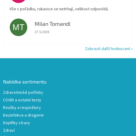
Vše v pořádku, rukavice se netrhají, velikost odpovídá.
Milan Tomandl
MT
Hodnocení obchodu je 5 z 5 hvězdiček.
27.5.2026
Zobrazit další hodnocení
Z
á
p
a
Nabídka sortimentu
t
Zdravotnické potřeby
í
COVID a ostatní testy
Roušky a respirátory
Dezinfekce a drogerie
Doplňky stravy
Zdraví