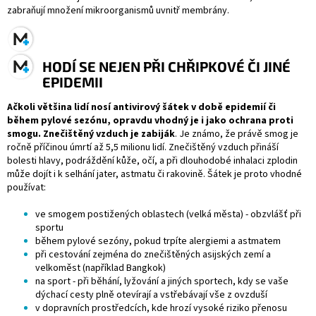
zabraňují množení mikroorganismů uvnitř membrány.
HODÍ SE NEJEN PŘI CHŘIPKOVÉ ČI JINÉ
EPIDEMII
Ačkoli většina lidí nosí antivirový šátek v době epidemií či
během pylové sezónu, opravdu vhodný je i jako ochrana proti
smogu. Znečištěný vzduch je zabiják
. Je známo, že právě smog je
ročně příčinou úmrtí až 5,5 milionu lidí. Znečištěný vzduch přináší
bolesti hlavy, podráždění kůže, očí, a při dlouhodobé inhalaci zplodin
může dojít i k selhání jater, astmatu či rakovině. Šátek je proto vhodné
používat:
ve smogem postižených oblastech (velká města) - obzvlášť při
sportu
během pylové sezóny, pokud trpíte alergiemi a astmatem
při cestování zejména do znečištěných asijských zemí a
velkoměst (například Bangkok)
na sport - při běhání, lyžování a jiných sportech, kdy se vaše
dýchací cesty plně otevírají a vstřebávají vše z ovzduší
v dopravních prostředcích, kde hrozí vysoké riziko přenosu