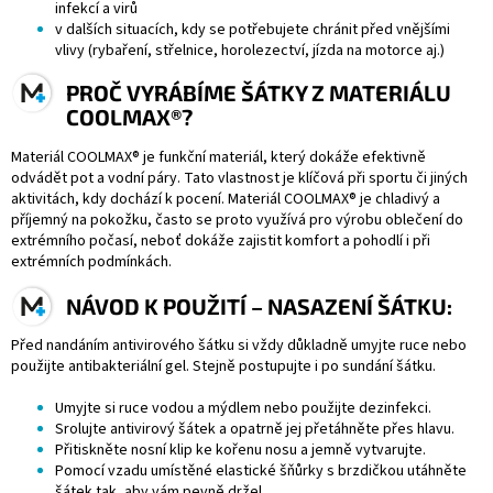
infekcí a virů
v dalších situacích, kdy se potřebujete chránit před vnějšími
vlivy (rybaření, střelnice, horolezectví, jízda na motorce aj.)
PROČ VYRÁBÍME ŠÁTKY Z MATERIÁLU
COOLMAX®?
Materiál COOLMAX® je funkční materiál, který dokáže efektivně
odvádět pot a vodní páry. Tato vlastnost je klíčová při sportu či jiných
aktivitách, kdy dochází k pocení. Materiál COOLMAX® je chladivý a
příjemný na pokožku, často se proto využívá pro výrobu oblečení do
extrémního počasí, neboť dokáže zajistit komfort a pohodlí i při
extrémních podmínkách.
NÁVOD K POUŽITÍ – NASAZENÍ ŠÁTKU:
Před nandáním antivirového šátku si vždy důkladně umyjte ruce nebo
použijte antibakteriální gel. Stejně postupujte i po sundání šátku.
Umyjte si ruce vodou a mýdlem nebo použijte dezinfekci.
Srolujte antivirový šátek a opatrně jej přetáhněte přes hlavu.
Přitiskněte nosní klip ke kořenu nosu a jemně vytvarujte.
Pomocí vzadu umístěné elastické šňůrky s brzdičkou utáhněte
šátek tak, aby vám pevně držel.