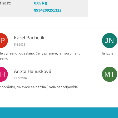
tnost
:
0.05 kg
8594209251322
Karel Pacholík
KP
JN
Hodnocení obchodu je 4 z 5 hvězdiček.
5.6.2026
le vyřízeno, odesláno. Ceny příznivé, jen sortiment
funguje.
zený.
Aneta Hanusková
AH
MT
Hodnocení obchodu je 5 z 5 hvězdiček.
28.5.2026
v pořádku, rukavice se netrhají, velikost odpovídá.