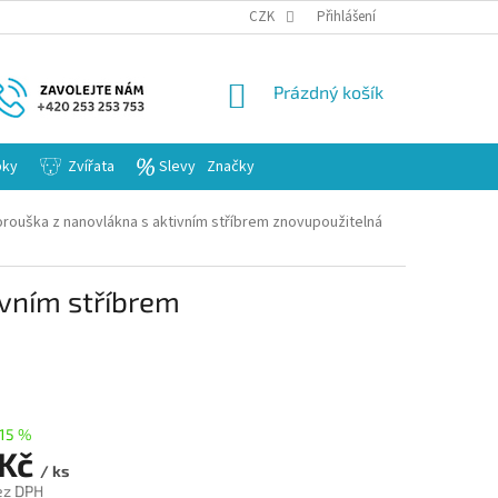
KARIERA
CZK
Přihlášení
NÁKUPNÍ
Prázdný košík
KOŠÍK
bky
Zvířata
Slevy
Značky
orouška z nanovlákna s aktivním stříbrem znovupoužitelná
ivním stříbrem
15 %
 Kč
/ ks
ez DPH