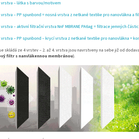
. vrstva – látka s barvou/motivem
. vrstva – PP spunbond = nosná vrstva z netkané textilie pro nanovlákna a fil
. vrstva – aktivní filtrační vrstva NnF MBRANE PA6ag = filtrace jemných části
. vrstva – PP spunbond – krycí vrstva z netkané textilie pro nanovlákna = kon
e skládá ze 4 vrstev – 2. až 4. vrstva jsou navrstveny na sebe již od dodava
ový filtr s nanvlákennou membránou
).