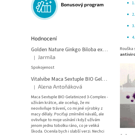
1
Bonusový program
2
3
4
Hodnocení
Golden Nature Ginkgo Biloba extrakt 50:1 60mg, 100 kapslí
Rouška s
antivir
Jarmila
|
Hodnocení produktu je 5 z 5 hvězdiček.
Spokojenost
Vitalvibe Maca Sextuple BIO Gelatinized 3-Complex, 60 kapslí
Alena Antoňáková
|
Hodnocení produktu je 5 z 5 hvězdiček.
Maca Sextuple BIO Gelatinized 3-Complex -
užívám krátce, ale oceňuji, že mi
neovlivňuje trávení, co mi jiné výrobky z
macy dělaly. Pociťuji zmírnění návalů, ale
ovlivňuje to moje usínání i když užívám
jenom jednu tobolku ráno, co je veliká
škoda. Ocenila bych i slabší verzi. Nechci