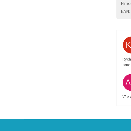
Hmo
EAN
:
Rych
ome
Vše 
Z
á