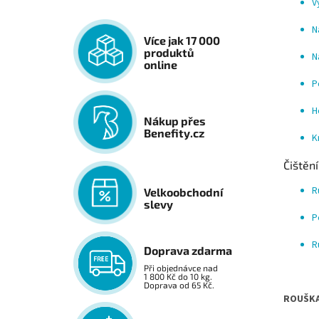
V
N
Více jak 17 000
produktů
N
online
P
H
Nákup přes
Benefity.cz
K
Čištění
R
Velkoobchodní
slevy
P
R
Doprava zdarma
Při objednávce nad
1 800 Kč do 10 kg.
Doprava od 65 Kč.
ROUŠKA