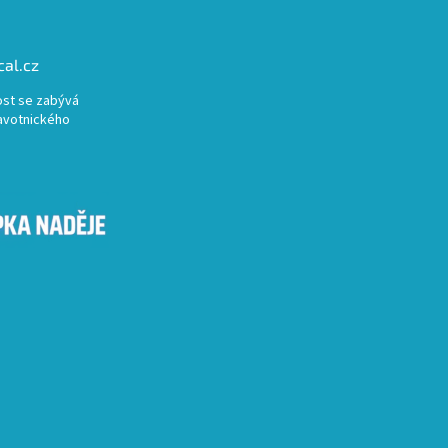
al.cz
st se zabývá
avotnického