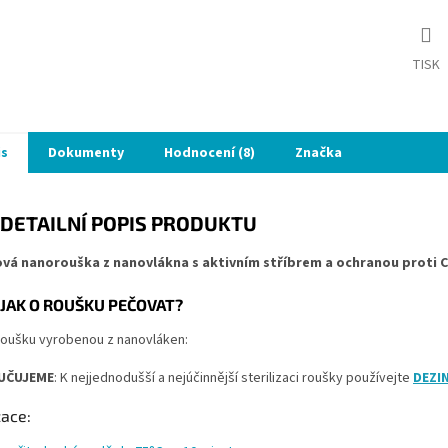
TISK
is
Dokumenty
Hodnocení (8)
Značka
DETAILNÍ POPIS PRODUKTU
ová nanorouška z nanovlákna s aktivním stříbrem a ochranou proti 
JAK O ROUŠKU PEČOVAT?
roušku vyrobenou z nanovláken:
UČUJEME
: K nejjednodušší a nejúčinnější sterilizaci roušky používejte
DEZI
zace: