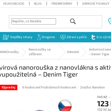
VELKOOBCHOD
BLOG
FIREMNÍ DÁRKY
DÁRKOVÉ POUKAZY
HLEDAT
Doplňky stravy
Drogerie
Zdraví a péče
Eco výro
Nanoroušky se
Antivirová nan
NANOroušky
Dámské
stříbrem
– Denim Tiger
virová nanorouška z nanovlákna s akt
vupoužitelná – Denim Tiger
Průměrné
8 hodnocení
Podrobnosti hodnocení
Značka:
Nanolion
Výprodej
hodnocení
produktu
145 Kč
–
je
123
3,4
102 Kč b
z