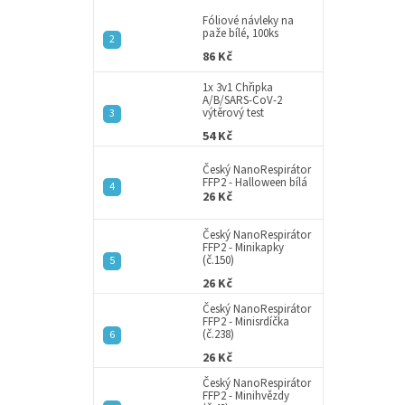
p
a
Fóliové návleky na
paže bílé, 100ks
n
86 Kč
e
l
1x 3v1 Chřipka
A/B/SARS-CoV-2
výtěrový test
54 Kč
Český NanoRespirátor
FFP2 - Halloween bílá
26 Kč
Český NanoRespirátor
FFP2 - Minikapky
(č.150)
26 Kč
Český NanoRespirátor
FFP2 - Minisrdíčka
(č.238)
26 Kč
Český NanoRespirátor
FFP2 - Minihvězdy