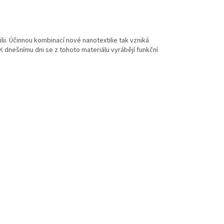
tilii. Účinnou kombinací nové nanotextilie tak vzniká
 K dnešnímu dni se z tohoto materiálu vyrábějí funkční