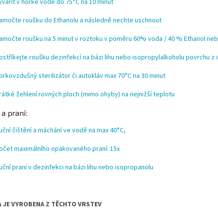
yvařit v horké vodě do 75°C na 10 minut
amočte roušku do Ethanolu a následně nechte uschnout
amočte roušku na 5 minut v roztoku v poměru 60% voda / 40 % Ethanol ne
ostříkejte roušku dezinfekcí na bázi lihu nebo isopropylalkoholu povrchu z
orkovzdušný sterilizátor či autokláv max 70°C na 30 minut
rátké žehlení rovných ploch (mimo ohyby) na nejnižší teplotu
 a praní:
uční čištění a máchání ve vodě na max 40°C,
očet maximálního opakovaného praní: 15x
uční praní v dezinfekci na bázi lihu nebo isopropanolu
 JE VYROBENA Z TĚCHTO VRSTEV