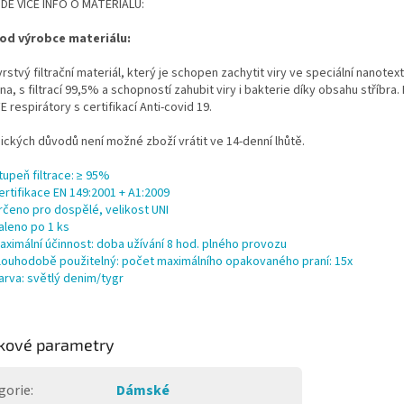
DE VÍCE INFO O MATERIÁLU:
od výrobce materiálu:
vrstvý filtrační materiál, který je schopen zachytit viry ve speciální nanotex
, s filtrací 99,5% a schopností zahubit viry i bakterie díky obsahu stříbra.
 respirátory s certifikací Anti-covid 19.
ických důvodů není možné zboží vrátit ve 14-denní lhůtě.
tupeň filtrace: ≥ 95%
ertifikace EN 149:2001 + A1:2009
rčeno pro dospělé, velikost UNI
aleno po 1 ks
aximální účinnost: doba užívání 8 hod. plného provozu
louhodobě použitelný: počet maximálního opakovaného praní: 15x
arva: světlý denim/tygr
kové parametry
gorie
:
Dámské