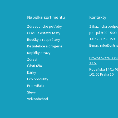
p
a
t
Nabídka sortimentu
Kontakty
í
Zdravotnické potřeby
Zákaznická podpo
po - pá 9:00-15:00
COVID a ostatní testy
Tel.: 253 253 753
Roušky a respirátory
E-mail:
info@onlin
Dezinfekce a drogerie
Doplňky stravy
Provozovatel: Onl
Zdraví
s.r.o.
Části těla
Kodaňská 1441/46,
Dárky
101 00 Praha 10
Eco produkty
Pro zvířata
Slevy
Velkoobchod