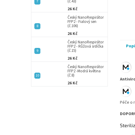
(č.43)
26 Kč
Český NanoRespirátor
FFP2 - Fialový sen
(č.106)
26 Kč
Český NanoRespirátor
Pop
FFP2 - Růžová srdíčka
(č.15)
26 Kč
Český NanoRespirátor
FFP2 -Modrá květina
(č.8)
Antivir
26 Kč
Péče o 
DOPOR
Sterili