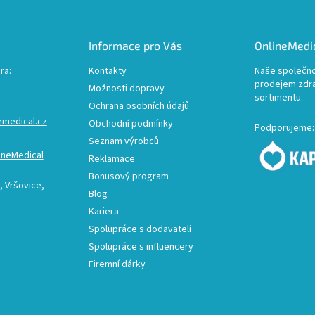
Informace pro Vás
OnlineMedic
ra:
Kontakty
Naše společno
prodejem zdr
Možnosti dopravy
sortimentu.
Ochrana osobních údajů
emedical.cz
Obchodní podmínky
Podporujeme:
Seznam výrobců
ineMedical
Reklamace
Bonusový program
 Vršovice,
Blog
Kariera
Spolupráce s dodavateli
Spolupráce s influencery
Firemní dárky