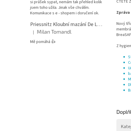
ČTĚTE Z
si prášek sypat, nemám tak přehled kolik
jsem toho užila. Jinak vše chválím.
Zpráva 
Komunikace s e - shopem i doručení ok.
Priessnitz Kloubní mazání De Luxe, 200ml
Nový tří
membrána
Milan Tomandl
|
Hodnocení produktu je 5 z 5 hvězdiček.
BreaSAFE
Mě pomáhá 👍
Z hygien
S
C
U
b
M
D
B
Doplň
Kate