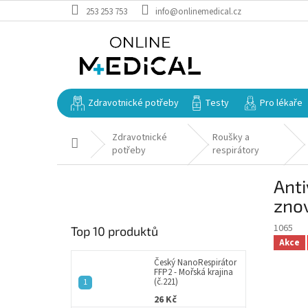
Přejít
253 253 753
info@onlinemedical.cz
na
obsah
Zdravotnické potřeby
Testy
Pro lékaře
Zdravotnické
Roušky a
Domů
potřeby
respirátory
P
Anti
o
s
zno
t
1065
Top 10 produktů
r
Akce
a
n
Český NanoRespirátor
FFP2 - Mořská krajina
n
(č.221)
í
26 Kč