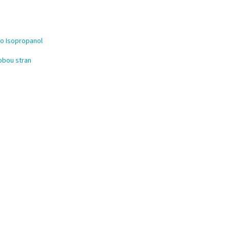
bo Isopropanol
 obou stran