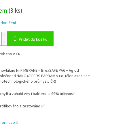
dem
(3 ks)
 doručení
Přidat do košíku
robeno v ČR
novlákno NnF MBRANE – BreaSAFE PA6 + Ag od
olečnosti NANO4FIBERS PARDAM s.r.o. (člen asociace
notechnologického průmyslu ČR)
chytí a zahubí viry i bakterie s 99% účinností
rtifikováno a testováno ✅
informace