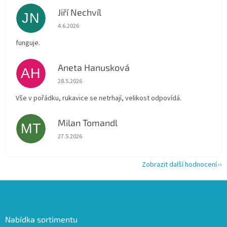
Jiří Nechvíl
JN
Hodnocení obchodu je 5 z 5 hvězdiček.
4.6.2026
funguje.
Aneta Hanusková
AH
Hodnocení obchodu je 5 z 5 hvězdiček.
28.5.2026
Vše v pořádku, rukavice se netrhají, velikost odpovídá.
Milan Tomandl
MT
Hodnocení obchodu je 5 z 5 hvězdiček.
27.5.2026
Zobrazit další hodnocení
Z
á
p
a
Nabídka sortimentu