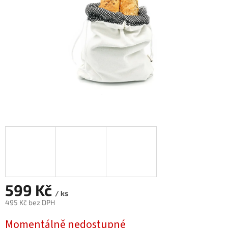
599 Kč
/ ks
495 Kč bez DPH
Měrná
Momentálně nedostupné
cena: