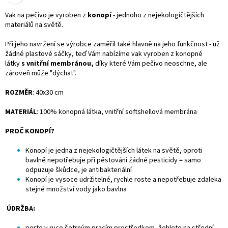
Vak na pečivo je vyroben z
konopí
- jednoho z nejekologičtějších
materiálů na světě.
Při jeho navržení se výrobce zaměřil také hlavně na jeho funkčnost - už
žádné plastové sáčky, teď Vám nabízíme vak vyroben z konopné
látky
s vnitřní membránou,
díky které Vám pečivo neoschne, ale
zároveň může "dýchat".
ROZMĚR
: 40x30 cm
MATERIÁL
: 100% konopná látka, vnitřní softshellová membrána
PROČ KONOPÍ?
Konopí je jedna z nejekologičtějších látek na světě, oproti
bavlně nepotřebuje při pěstování žádné pesticidy = samo
odpuzuje škůdce, je antibakteriální
Konopí je vysoce udržitelné, rychle roste a nepotřebuje zdaleka
stejné množství vody jako bavlna
ÚDRŽBA: