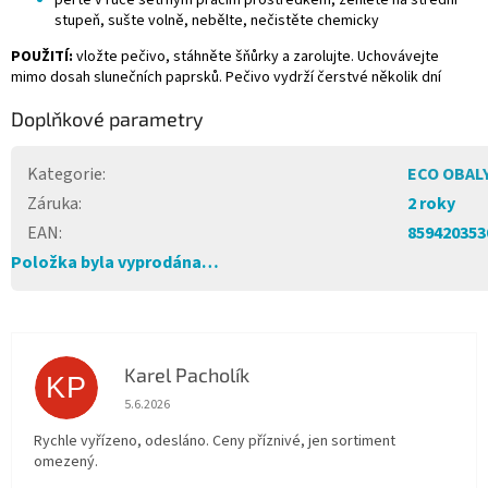
perte v ruce šetrným pracím prostředkem, žehlete na střední
stupeň, sušte volně, nebělte, nečistěte chemicky
POUŽITÍ:
vložte pečivo, stáhněte šňůrky a zarolujte. Uchovávejte
mimo dosah slunečních paprsků. Pečivo vydrží čerstvé několik dní
Doplňkové parametry
Kategorie
:
ECO OBAL
Záruka
:
2 roky
EAN
:
859420353
Položka byla vyprodána…
Karel Pacholík
KP
Hodnocení obchodu je 4 z 5 hvězdiček.
5.6.2026
Rychle vyřízeno, odesláno. Ceny příznivé, jen sortiment
omezený.