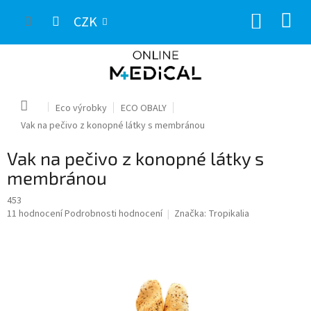
Přejít
NÁKUP
na
CZK
obsah
KOŠÍK
Domů
Eco výrobky
ECO OBALY
Vak na pečivo z konopné látky s membránou
Vak na pečivo z konopné látky s
membránou
453
Průměrné
11 hodnocení
Podrobnosti hodnocení
Značka:
Tropikalia
hodnocení
produktu
je
3,7
z
5
hvězdiček.