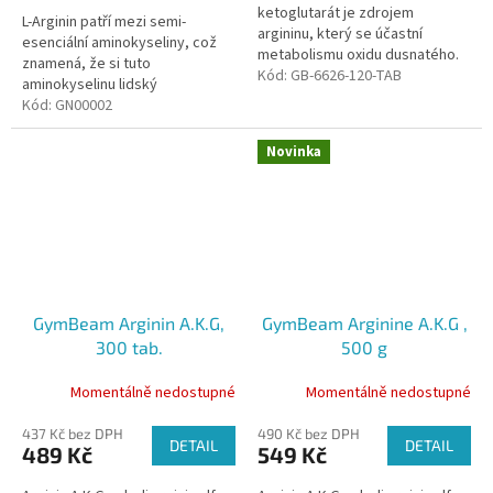
ketoglutarát je zdrojem
L-Arginin patří mezi semi-
argininu, který se účastní
esenciální aminokyseliny, což
metabolismu oxidu dusnatého.
znamená, že si tuto
Jeho vyšší hladina v organismu
Kód:
GB-6626-120-TAB
aminokyselinu lidský
je spojena s efektivnějším...
organismus za určitých
Kód:
GN00002
podmínek nedokáže vytvořit
sám a tak je jeho příjem...
Novinka
GymBeam Arginin A.K.G,
GymBeam Arginine A.K.G ,
300 tab.
500 g
Momentálně nedostupné
Momentálně nedostupné
437 Kč bez DPH
490 Kč bez DPH
DETAIL
DETAIL
489 Kč
549 Kč