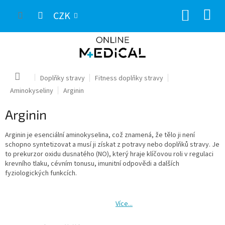
Přejít
NÁKUP
na
CZK
obsah
KOŠÍK
Domů
Doplňky stravy
Fitness doplňky stravy
Aminokyseliny
Arginin
Arginin
Arginin je esenciální aminokyselina, což znamená, že tělo ji není
schopno syntetizovat a musí ji získat z potravy nebo doplňků stravy. Je
to prekurzor oxidu dusnatého (NO), který hraje klíčovou roli v regulaci
krevního tlaku, cévním tonusu, imunitní odpovědi a dalších
fyziologických funkcích.
Více...