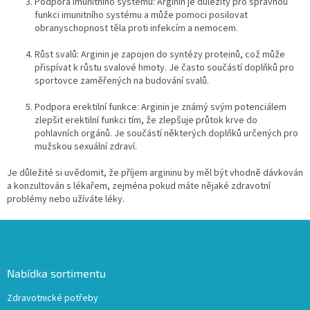
ý
Podpora imunitního systému: Arginin je důležitý pro správnou
p
funkci imunitního systému a může pomoci posilovat
i
obranyschopnost těla proti infekcím a nemocem.
s
u
Růst svalů: Arginin je zapojen do syntézy proteinů, což může
přispívat k růstu svalové hmoty. Je často součástí doplňků pro
sportovce zaměřených na budování svalů.
Podpora erektilní funkce: Arginin je známý svým potenciálem
zlepšit erektilní funkci tím, že zlepšuje průtok krve do
pohlavních orgánů. Je součástí některých doplňků určených pro
mužskou sexuální zdraví.
Je důležité si uvědomit, že příjem argininu by měl být vhodně dávkován
a konzultován s lékařem, zejména pokud máte nějaké zdravotní
problémy nebo užíváte léky.
Z
á
p
a
Nabídka sortimentu
t
Zdravotnické potřeby
í