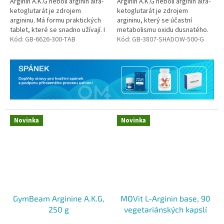
Arginin A.K.G neboli arginin alfa-
Arginin A.K.G neboli arginin alfa-
ketoglutarát je zdrojem
ketoglutarát je zdrojem
argininu. Má formu praktických
argininu, který se účastní
tablet, které se snadno užívají. I
metabolismu oxidu dusnatého.
proto jsou populární mezi
Kód:
GB-6626-300-TAB
Jeho vyšší hladina v organismu
Kód:
GB-3807-SHADOW-500-G
silovými i vytrvalostními...
je spojena s efektivnějším...
Novinka
Novinka
GymBeam Arginine A.K.G,
MOVit L-Arginin base, 90
250 g
vegetariánských kapslí