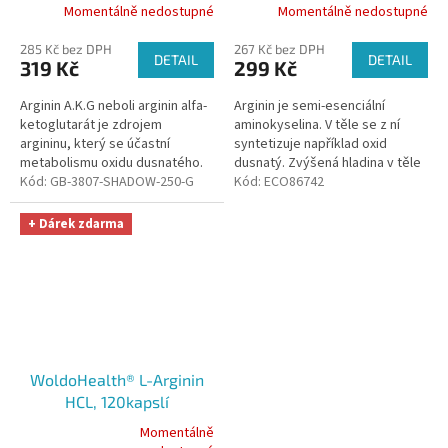
Momentálně nedostupné
Momentálně nedostupné
285 Kč bez DPH
267 Kč bez DPH
DETAIL
DETAIL
319 Kč
299 Kč
Arginin A.K.G neboli arginin alfa-
Arginin je semi-esenciální
ketoglutarát je zdrojem
aminokyselina. V těle se z ní
argininu, který se účastní
syntetizuje například oxid
metabolismu oxidu dusnatého.
dusnatý. Zvýšená hladina v těle
Jeho vyšší hladina v organismu
Kód:
GB-3807-SHADOW-250-G
je spojena s efektivnějším
Kód:
ECO86742
je spojena s efektivnějším...
zásobením svalů živinami....
+ Dárek zdarma
WoldoHealth® L-Arginin
HCL, 120kapslí
Momentálně
Průměrné