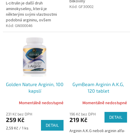
bílkoviny
L-citrulin je další druh
Kód:
GF30002
aminokyseliny, která je
některými svými vlastnostmi
podobná argininu, ovšem
v jistých ohledech se liší. Citrulin
Kód:
GN000046
se v největším množství...
Golden Nature Arginin, 100
GymBeam Arginin A.K.G,
kapslí
120 tablet
Momentálně nedostupné
Momentálně nedostupné
231 Kč bez DPH
196 Kč bez DPH
DETAIL
259 Kč
219 Kč
DETAIL
Měrná
2,59 Kč / 1 ks
Arginin A.K.G neboli arginin alfa-
cena: