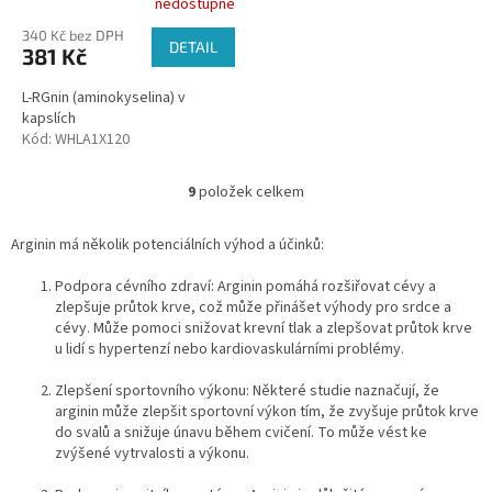
nedostupné
hodnocení
340 Kč bez DPH
produktu
DETAIL
381 Kč
je
5,0
L-RGnin (aminokyselina) v
z
kapslích
5
Kód:
WHLA1X120
hvězdiček.
9
položek celkem
O
v
l
Arginin má několik potenciálních výhod a účinků:
á
d
Podpora cévního zdraví: Arginin pomáhá rozšiřovat cévy a
a
zlepšuje průtok krve, což může přinášet výhody pro srdce a
c
cévy. Může pomoci snižovat krevní tlak a zlepšovat průtok krve
í
u lidí s hypertenzí nebo kardiovaskulárními problémy.
p
r
Zlepšení sportovního výkonu: Některé studie naznačují, že
v
arginin může zlepšit sportovní výkon tím, že zvyšuje průtok krve
k
do svalů a snižuje únavu během cvičení. To může vést ke
y
zvýšené vytrvalosti a výkonu.
v