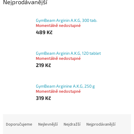
Nejprodávanější
GymBeam Arginin A.K.G, 300 tab.
Momentálně nedostupné
489 Kč
GymBeam Arginin A.K.G, 120 tablet
Momentálně nedostupné
219 Kč
GymBeam Arginine A.K.G, 250 g
Momentálně nedostupné
319 Kč
Ř
a
Doporučujeme
Nejlevnější
Nejdražší
Nejprodávanější
z