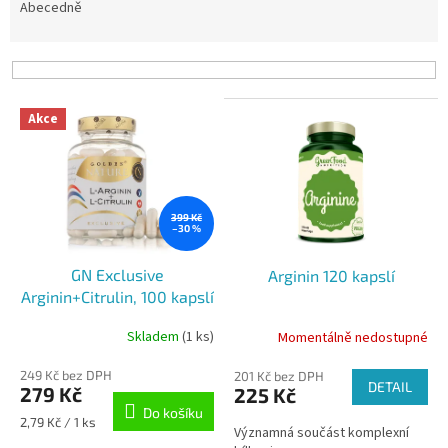
e
Abecedně
n
í
p
r
V
o
Akce
ý
d
p
u
i
k
s
t
p
399 Kč
ů
–30 %
r
o
GN Exclusive
Arginin 120 kapslí
d
Arginin+Citrulin, 100 kapslí
u
k
Skladem
(1 ks)
Momentálně nedostupné
t
ů
249 Kč bez DPH
201 Kč bez DPH
DETAIL
279 Kč
225 Kč
Do košíku
Měrná
2,79 Kč / 1 ks
Významná součást komplexní
cena: