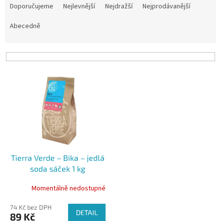
a
Doporučujeme
Nejlevnější
Nejdražší
Nejprodávanější
z
e
Abecedně
n
í
p
r
V
o
ý
d
p
u
i
k
s
t
p
ů
r
o
Tierra Verde – Bika – jedlá
d
soda sáček 1 kg
u
k
Momentálně nedostupné
t
ů
74 Kč bez DPH
DETAIL
89 Kč