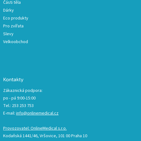
Části těla
i
Dárky
s
u
Eco produkty
Pro zvířata
Slevy
Velkoobchod
Kontakty
Zákaznická podpora:
po - pá 9:00-15:00
Tel.: 253 253 753
E-mail:
info@onlinemedical.cz
Provozovatel: OnlineMedical s.r.o.
Kodaňská 1441/46, Vršovice, 101 00 Praha 10