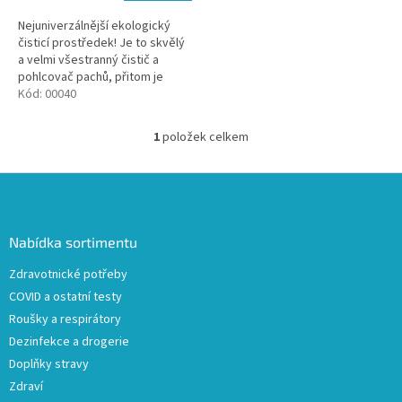
Nejuniverzálnější ekologický
čisticí prostředek! Je to skvělý
a velmi všestranný čistič a
pohlcovač pachů, přitom je
zcela přátelský k životnímu
Kód:
00040
prostředí a naprosto
zdravotně...
1
položek celkem
O
v
l
Z
á
á
d
p
a
a
Nabídka sortimentu
c
t
í
Zdravotnické potřeby
í
p
COVID a ostatní testy
r
v
Roušky a respirátory
k
Dezinfekce a drogerie
y
Doplňky stravy
v
ý
Zdraví
p