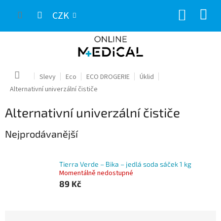
Přejít
NÁKUP
na
CZK
obsah
KOŠÍK
Domů
Slevy
Eco
ECO DROGERIE
Úklid
Alternativní univerzální čističe
Alternativní univerzální čističe
Nejprodávanější
Tierra Verde – Bika – jedlá soda sáček 1 kg
Momentálně nedostupné
89 Kč
Ř