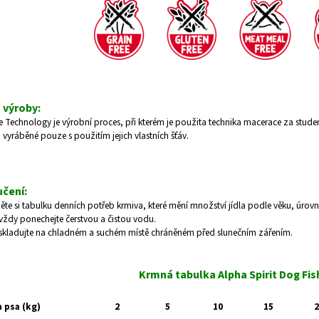
 výroby:
 Technology je výrobní proces, při kterém je použita technika ​​macerace za studen
 vyráběné pouze s použitím jejich vlastních šťáv.
čení:
te si tabulku denních potřeb krmiva, které mění množství jídla podle věku, úrovn
 vždy ponechejte čerstvou a čistou vodu.
skladujte na chladném a suchém místě chráněném před slunečním zářením.
Krmná tabulka Alpha Spirit Dog Fish
 psa (kg)
2
5
10
15
2