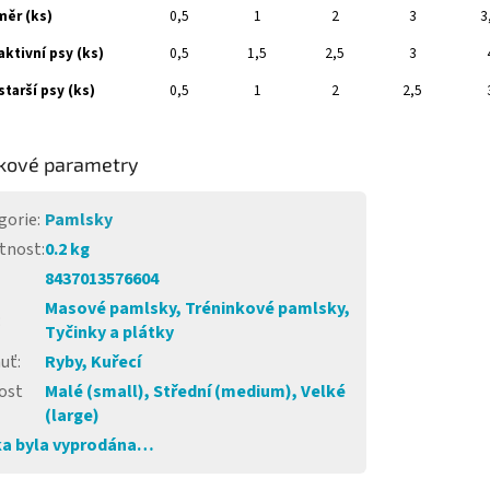
měr (ks)
0,5
1
2
3
3
aktivní psy (ks)
0,5
1,5
2,5
3
starší psy (ks)
0,5
1
2
2,5
kové parametry
gorie
:
Pamlsky
tnost
:
0.2 kg
8437013576604
Masové pamlsky, Tréninkové pamlsky,
:
Tyčinky a plátky
huť
:
Ryby, Kuřecí
ost
Malé (small), Střední (medium), Velké
(large)
a byla vyprodána…