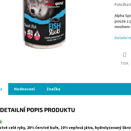
Položka 
Alpha Spi
pouze z p
mnohem kv
Detailní 
TISK
is
Hodnocení
Značka
DETAILNÍ POPIS PRODUKTU
í:
stvé celé ryby, 20% čerstvé kuře, 10% vepřová játra, hydrolyzovaný škrob