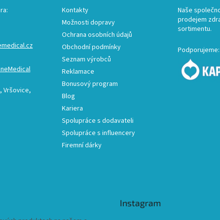
ra:
Kontakty
Naše společno
prodejem zdr
Možnosti dopravy
sortimentu.
Ochrana osobních údajů
emedical.cz
Obchodní podmínky
Podporujeme:
Seznam výrobců
ineMedical
Reklamace
Bonusový program
 Vršovice,
Blog
Kariera
Spolupráce s dodavateli
Spolupráce s influencery
Firemní dárky
Instagram