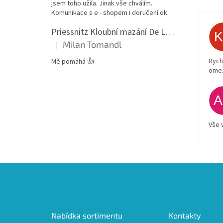
jsem toho užila. Jinak vše chválím.
Komunikace s e - shopem i doručení ok.
Priessnitz Kloubní mazání De Luxe, 200ml
Milan Tomandl
|
Hodnocení produktu je 5 z 5 hvězdiček.
Rych
Mě pomáhá 👍
ome
Vše 
Z
á
p
a
t
Nabídka sortimentu
Kontakty
í