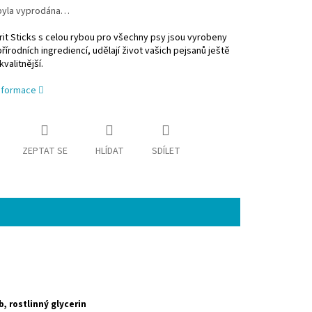
byla vyprodána…
rit Sticks s celou rybou pro všechny psy jsou vyrobeny
řírodních ingrediencí, udělají život vašich pejsanů ještě
alitnější.
informace
ZEPTAT SE
HLÍDAT
SDÍLET
, rostlinný glycerin