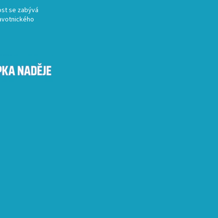
st se zabývá
avotnického