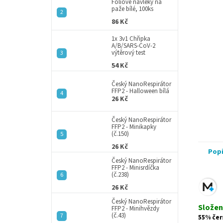
a
Fóliové návleky na
paže bílé, 100ks
n
86 Kč
e
l
1x 3v1 Chřipka
A/B/SARS-CoV-2
výtěrový test
54 Kč
Český NanoRespirátor
FFP2 - Halloween bílá
26 Kč
Český NanoRespirátor
FFP2 - Minikapky
(č.150)
26 Kč
Pop
Český NanoRespirátor
FFP2 - Minisrdíčka
(č.238)
26 Kč
Český NanoRespirátor
Složen
FFP2 - Minihvězdy
(č.43)
55% čer