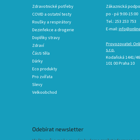
Zdravotnické potřeby
Zákaznická podpo
po - pá 9:00-15:00
COVID a ostatní testy
Tel.: 253 253 753
Roušky a respirátory
E-mail:
info@onlin
Dezinfekce a drogerie
Doplňky stravy
Provozovatel: Onl
Zdraví
s.r.o.
Části těla
Kodaňská 1441/46,
Dárky
101 00 Praha 10
Eco produkty
Pro zvířata
Slevy
Velkoobchod
Odebírat newsletter