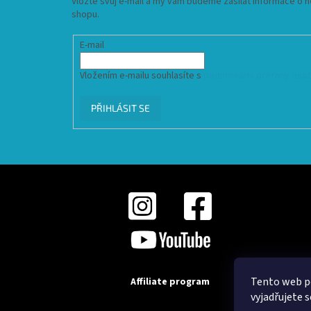
Vložte svůj e-mail a my vám budeme zasílat informace o
shopu.
E-mail
Vložením e-mailu souhlasíte s
podmínkami ochrany osob
PŘIHLÁSIT SE
Tento web p
Affiliate program
vyjadřujete s