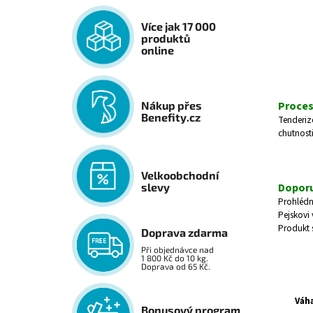
Více jak 17 000
produktů
online
Proces
Nákup přes
Benefity.cz
Tenderize
chutnosti
Velkoobchodní
Doporu
slevy
Prohlédně
Pejskovi
Produkt 
Doprava zdarma
Při objednávce nad
1 800 Kč do 10 kg.
Doprava od 65 Kč.
Váha
Bonusový program