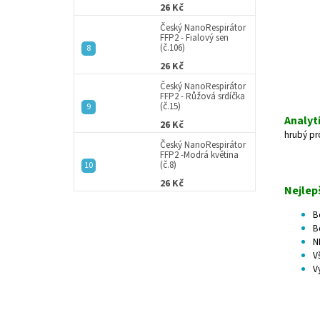
26 Kč
Český NanoRespirátor
FFP2 - Fialový sen
(č.106)
26 Kč
Český NanoRespirátor
FFP2 - Růžová srdíčka
(č.15)
Analyt
26 Kč
hrubý pr
Český NanoRespirátor
FFP2 -Modrá květina
(č.8)
26 Kč
Nejlepš
B
B
N
V
V