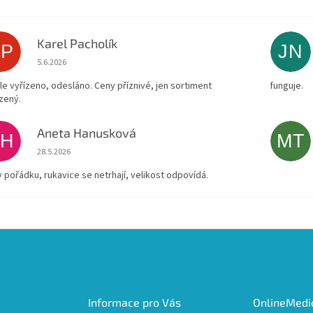
Karel Pacholík
KP
JN
Hodnocení obchodu je 4 z 5 hvězdiček.
5.6.2026
le vyřízeno, odesláno. Ceny příznivé, jen sortiment
funguje.
zený.
Aneta Hanusková
AH
MT
Hodnocení obchodu je 5 z 5 hvězdiček.
28.5.2026
v pořádku, rukavice se netrhají, velikost odpovídá.
Informace pro Vás
OnlineMedic