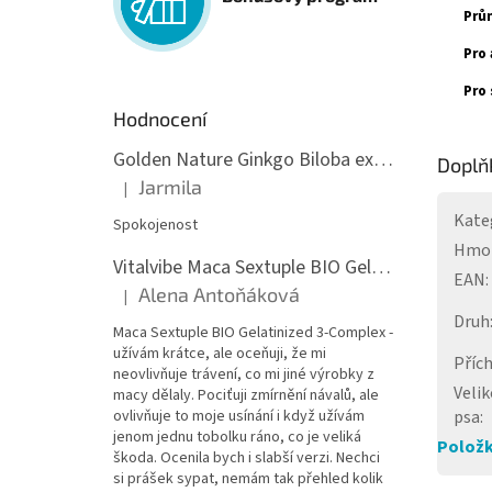
Prů
Pro 
Pro 
Hodnocení
Golden Nature Ginkgo Biloba extrakt 50:1 60mg, 100 kapslí
Doplň
Jarmila
|
Hodnocení produktu je 5 z 5 hvězdiček.
Kate
Spokojenost
Hmo
Vitalvibe Maca Sextuple BIO Gelatinized 3-Complex, 60 kapslí
EAN
:
Alena Antoňáková
|
Hodnocení produktu je 5 z 5 hvězdiček.
Druh
Maca Sextuple BIO Gelatinized 3-Complex -
užívám krátce, ale oceňuji, že mi
Příc
neovlivňuje trávení, co mi jiné výrobky z
Velik
macy dělaly. Pociťuji zmírnění návalů, ale
ovlivňuje to moje usínání i když užívám
psa
:
jenom jednu tobolku ráno, co je veliká
Položk
škoda. Ocenila bych i slabší verzi. Nechci
si prášek sypat, nemám tak přehled kolik