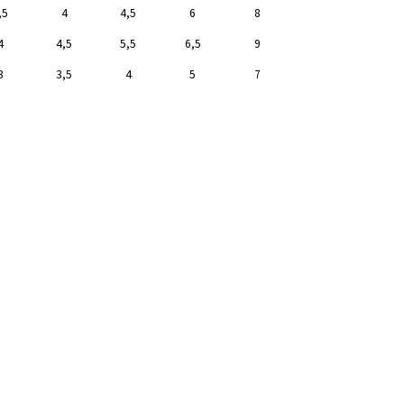
,5
4
4,5
6
8
4
4,5
5,5
6,5
9
3
3,5
4
5
7