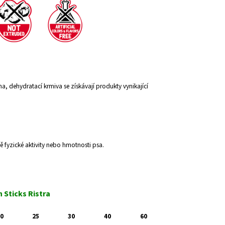
a, dehydratací krmiva se získávají produkty vynikající
ě fyzické aktivity nebo hmotnosti psa.
 Sticks Ristra
0
25
30
40
60