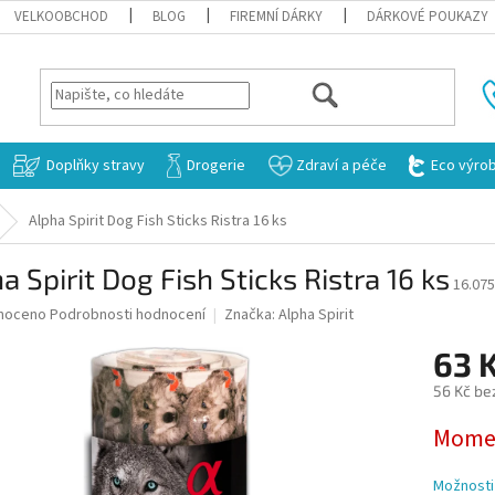
VELKOOBCHOD
BLOG
FIREMNÍ DÁRKY
DÁRKOVÉ POUKAZY
HLEDAT
Doplňky stravy
Drogerie
Zdraví a péče
Eco výro
Alpha Spirit Dog Fish Sticks Ristra 16 ks
a Spirit Dog Fish Sticks Ristra 16 ks
16.075
né
noceno
Podrobnosti hodnocení
Značka:
Alpha Spirit
ní
63 
u
56 Kč be
Měrná
Momen
cena:
ek.
Možnosti