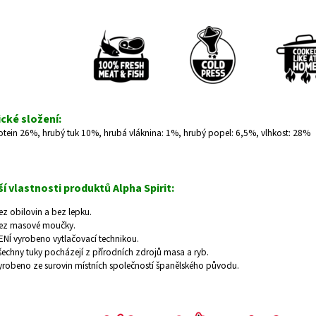
ické složení:
otein 26%, hrubý tuk 10%, hrubá vláknina: 1%, hrubý popel: 6,5%, vlhkost: 28%
í vlastnosti produktů Alpha Spirit:
ez obilovin a bez lepku.
ez masové moučky.
ENÍ vyrobeno vytlačovací technikou.
šechny tuky pocházejí z přírodních zdrojů masa a ryb.
yrobeno ze surovin místních společností španělského původu.