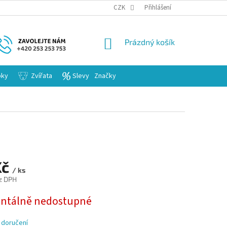
KARIERA
CZK
Přihlášení
NÁKUPNÍ
Prázdný košík
KOŠÍK
bky
Zvířata
Slevy
Značky
Kč
/ ks
z DPH
tálně nedostupné
 doručení