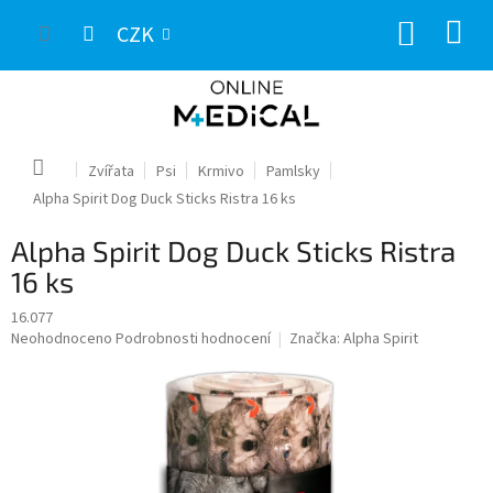
Přejít
NÁKUP
na
CZK
obsah
KOŠÍK
Domů
Zvířata
Psi
Krmivo
Pamlsky
Alpha Spirit Dog Duck Sticks Ristra 16 ks
Alpha Spirit Dog Duck Sticks Ristra
16 ks
16.077
Průměrné
Neohodnoceno
Podrobnosti hodnocení
Značka:
Alpha Spirit
hodnocení
produktu
je
0,0
z
5
hvězdiček.