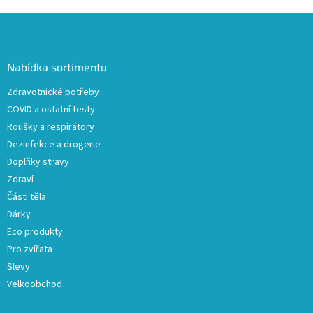
Z
á
p
a
Nabídka sortimentu
t
Zdravotnické potřeby
í
COVID a ostatní testy
Roušky a respirátory
Dezinfekce a drogerie
Doplňky stravy
Zdraví
Části těla
Dárky
Eco produkty
Pro zvířata
Slevy
Velkoobchod