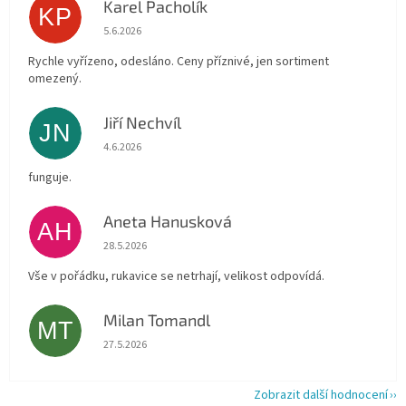
Karel Pacholík
KP
Hodnocení obchodu je 4 z 5 hvězdiček.
5.6.2026
Rychle vyřízeno, odesláno. Ceny příznivé, jen sortiment
omezený.
Jiří Nechvíl
JN
Hodnocení obchodu je 5 z 5 hvězdiček.
4.6.2026
funguje.
Aneta Hanusková
AH
Hodnocení obchodu je 5 z 5 hvězdiček.
28.5.2026
Vše v pořádku, rukavice se netrhají, velikost odpovídá.
Milan Tomandl
MT
Hodnocení obchodu je 5 z 5 hvězdiček.
27.5.2026
Zobrazit další hodnocení