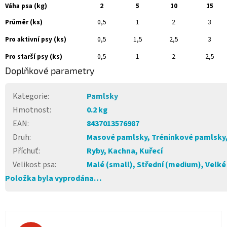
Váha psa (kg)
2
5
10
15
Průměr (ks)
0,5
1
2
3
Pro aktivní psy (ks)
0,5
1,5
2,5
3
Pro starší psy (ks)
0,5
1
2
2,5
Doplňkové parametry
Kategorie
:
Pamlsky
Hmotnost
:
0.2 kg
EAN
:
8437013576987
Druh
:
Masové pamlsky, Tréninkové pamlsky, 
Příchuť
:
Ryby, Kachna, Kuřecí
Velikost psa
:
Malé (small), Střední (medium), Velké 
Položka byla vyprodána…