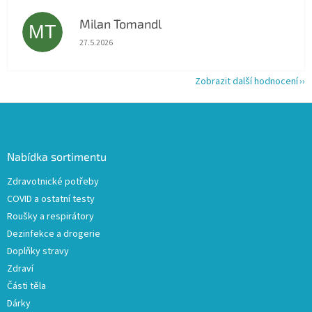
Milan Tomandl
MT
Hodnocení obchodu je 5 z 5 hvězdiček.
27.5.2026
Zobrazit další hodnocení
Z
á
p
a
Nabídka sortimentu
t
Zdravotnické potřeby
í
COVID a ostatní testy
Roušky a respirátory
Dezinfekce a drogerie
Doplňky stravy
Zdraví
Části těla
Dárky