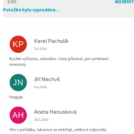
EAN
:
40195557
Položka byla vyprodána…
Karel Pacholík
KP
Hodnocení obchodu je 4 z 5 hvězdiček.
5.6.2026
Rychle vyřízeno, odesláno. Ceny příznivé, jen sortiment
omezený.
Jiří Nechvíl
JN
Hodnocení obchodu je 5 z 5 hvězdiček.
4.6.2026
funguje.
Aneta Hanusková
AH
Hodnocení obchodu je 5 z 5 hvězdiček.
28.5.2026
Vše v pořádku, rukavice se netrhají, velikost odpovídá.