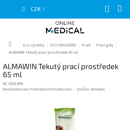
Přejít
NÁKUP
na
CZK
obsah
KOŠÍK
Domů
Eco výrobky
ECO DROGERIE
Praní
Prací gely
ALMAWIN Tekutý prací prostředek 65 ml
ALMAWIN Tekutý prací prostředek
65 ml
NC-8001999
Průměrné
Neohodnoceno
Podrobnosti hodnocení
Značka:
Almawin
hodnocení
produktu
je
0,0
z
5
hvězdiček.