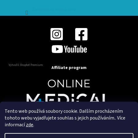
Sledovat na Instagramu
Vytvořil Shoptet Premium
Affiliate program
Tento web používá soubory cookie. Dalším procházením
Copyright 2025
OnlineMedical.cz
. Všechna práva
tohoto webu vyjadřujete souhlas s jejich používáním.. Více
vyhrazena.
informací
zde
.
Vytvořil a marketingově zajišťuje
HyperGroup.cz