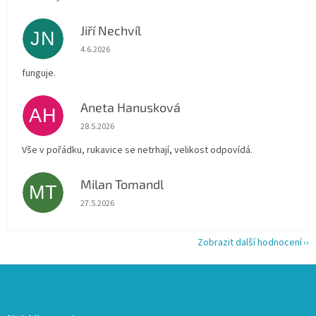
Jiří Nechvíl
JN
Hodnocení obchodu je 5 z 5 hvězdiček.
4.6.2026
funguje.
Aneta Hanusková
AH
Hodnocení obchodu je 5 z 5 hvězdiček.
28.5.2026
Vše v pořádku, rukavice se netrhají, velikost odpovídá.
Milan Tomandl
MT
Hodnocení obchodu je 5 z 5 hvězdiček.
27.5.2026
Zobrazit další hodnocení
Z
á
p