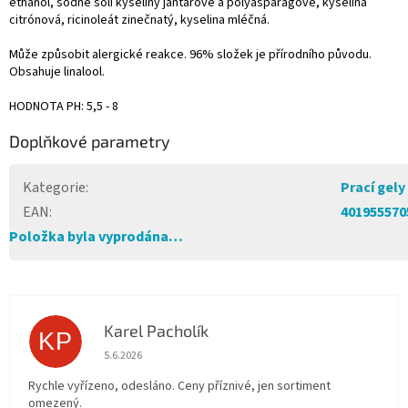
ethanol, sodné soli kyseliny jantarové a polyasparagové, kyselina
citrónová, ricinoleát zinečnatý, kyselina mléčná.
Může způsobit alergické reakce. 96% složek je přírodního původu.
Obsahuje linalool.
HODNOTA PH: 5,5 - 8
Doplňkové parametry
Kategorie
:
Prací gely
EAN
:
401955570
Položka byla vyprodána…
Karel Pacholík
KP
Hodnocení obchodu je 4 z 5 hvězdiček.
5.6.2026
Rychle vyřízeno, odesláno. Ceny příznivé, jen sortiment
omezený.