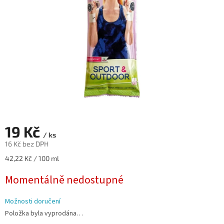
19 Kč
/ ks
16 Kč bez DPH
Měrná
42,22 Kč / 100 ml
cena:
Momentálně nedostupné
Možnosti doručení
Položka byla vyprodána…