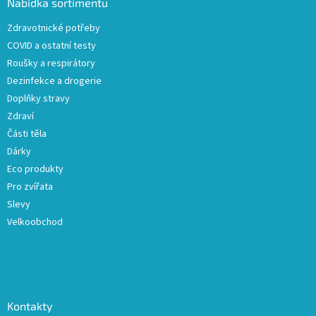
a
Nabídka sortimentu
t
Zdravotnické potřeby
í
COVID a ostatní testy
Roušky a respirátory
Dezinfekce a drogerie
Doplňky stravy
Zdraví
Části těla
Dárky
Eco produkty
Pro zvířata
Slevy
Velkoobchod
Kontakty