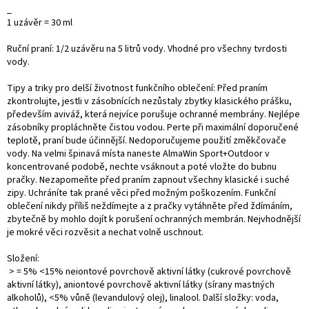
_
1 uzávěr = 30 ml
Ruční praní: 1/2 uzávěru na 5 litrů vody. Vhodné pro všechny tvrdosti
vody.
Tipy a triky pro delší životnost funkčního oblečení: Před praním
zkontrolujte, jestli v zásobnících nezůstaly zbytky klasického prášku,
především aviváž, která nejvíce porušuje ochranné membrány. Nejlépe
zásobníky propláchněte čistou vodou. Perte při maximální doporučené
teplotě, praní bude účinnější. Nedoporučujeme použití změkčovače
vody. Na velmi špinavá místa naneste
AlmaWin
Sport+Outdoor v
koncentrované podobě, nechte vsáknout a poté vložte do bubnu
pračky. Nezapomeňte před praním zapnout všechny klasické i suché
zipy. Uchráníte tak prané věci před možným poškozením. Funkční
oblečení nikdy příliš neždímejte a z pračky vytáhněte před ždímáním,
zbytečně by mohlo dojít k porušení ochranných membrán. Nejvhodnější
je mokré věci rozvěsit a nechat volně uschnout.
Složení:
> = 5% <15% neiontové povrchově aktivní látky (cukrové povrchově
aktivní látky), aniontové povrchově aktivní látky (sírany mastných
alkoholů), <5% vůně (levandulový olej), linalool. Další složky: voda,