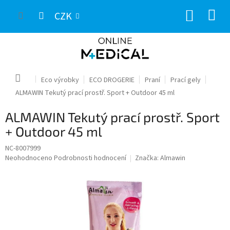
Přejít
NÁKUP
na
CZK
obsah
KOŠÍK
Domů
Eco výrobky
ECO DROGERIE
Praní
Prací gely
ALMAWIN Tekutý prací prostř. Sport + Outdoor 45 ml
ALMAWIN Tekutý prací prostř. Sport
+ Outdoor 45 ml
NC-8007999
Průměrné
Neohodnoceno
Podrobnosti hodnocení
Značka:
Almawin
hodnocení
produktu
je
0,0
z
5
hvězdiček.