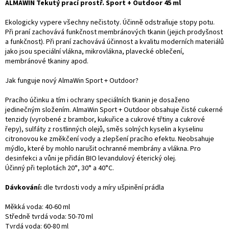
ALMAWIN Tekutý prací prostř. Sport + Outdoor 45 ml
Ekologicky vypere všechny nečistoty. Účinně odstraňuje stopy potu.
Při praní zachovává funkčnost membránových tkanin (jejich prodyšnost
a funkčnost). Při praní zachovává účinnost a kvalitu moderních materiálů
jako jsou speciální vlákna, mikrovlákna, plavecké oblečení,
membránové tkaniny apod.
Jak funguje nový
AlmaWin
Sport + Outdoor?
Pracího účinku a tím i ochrany speciálních tkanin je dosaženo
jedinečným složením.
AlmaWin
Sport + Outdoor obsahuje čisté cukerné
tenzidy (vyrobené z brambor, kukuřice a cukrové třtiny a cukrové
řepy), sulfáty z rostlinných olejů, směs solných kyselin a kyselinu
citronovou ke změkčení vody a zlepšení pracího efektu. Neobsahuje
mýdlo, které by mohlo narušit ochranné membrány a vlákna. Pro
desinfekci a vůni je přidán BIO levandulový éterický olej.
Účinný při teplotách 20°, 30° a 40°C.
Dávkování:
dle tvrdosti vody a míry ušpinění prádla
Měkká voda: 40-60 ml
Středně tvrdá voda: 50-70 ml
Tvrdá voda: 60-80 ml