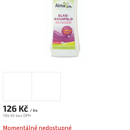
126 Kč
/ ks
104 Kč bez DPH
Měrná
Momentálně nedostupné
cena: