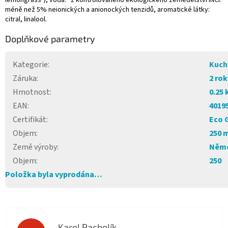
lemongrass*), voda. *z kontrolovaného ekologického zemědělství INCI:
méně než 5% neionických a anionockých tenzidů, aromatické látky:
citral, linalool.
Doplňkové parametry
Kategorie
:
Kuch
Záruka
:
2 rok
Hmotnost
:
0.25 
EAN
:
4019
Certifikát
:
Eco 
Objem
:
250 
Země výroby
:
Něm
Objem
:
250
Položka byla vyprodána…
Karel Pacholík