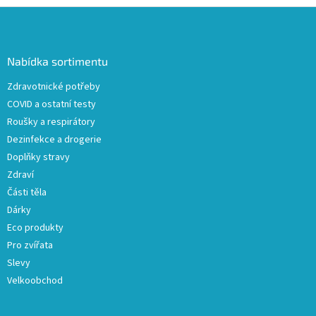
Z
á
p
a
Nabídka sortimentu
t
Zdravotnické potřeby
í
COVID a ostatní testy
Roušky a respirátory
Dezinfekce a drogerie
Doplňky stravy
Zdraví
Části těla
Dárky
Eco produkty
Pro zvířata
Slevy
Velkoobchod