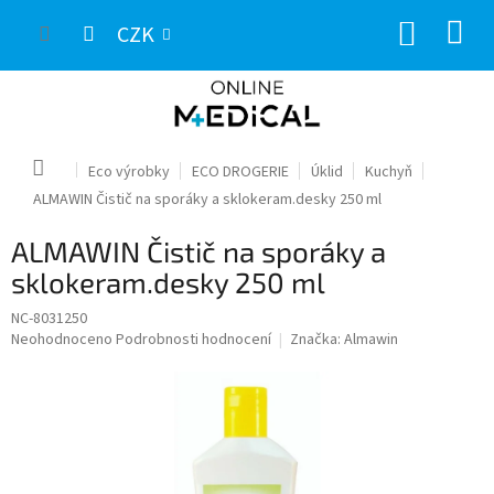
Přejít
NÁKUP
na
CZK
obsah
KOŠÍK
Domů
Eco výrobky
ECO DROGERIE
Úklid
Kuchyň
ALMAWIN Čistič na sporáky a sklokeram.desky 250 ml
ALMAWIN Čistič na sporáky a
sklokeram.desky 250 ml
NC-8031250
Průměrné
Neohodnoceno
Podrobnosti hodnocení
Značka:
Almawin
hodnocení
produktu
je
0,0
z
5
hvězdiček.