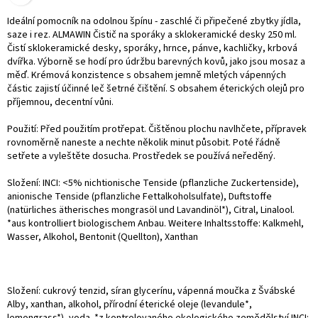
Ideální pomocník na odolnou špínu - zaschlé či připečené zbytky jídla,
saze i rez. ALMAWIN Čistič na sporáky a sklokeramické desky 250 ml.
Čistí sklokeramické desky, sporáky, hrnce, pánve, kachličky, krbová
dvířka. Výborně se hodí pro údržbu barevných kovů, jako jsou mosaz a
měď. Krémová konzistence s obsahem jemně mletých vápenných
částic zajistí účinné leč šetrné čištění. S obsahem éterických olejů pro
příjemnou, decentní vůni.
Použití: Před použitím protřepat. Čištěnou plochu navlhčete, přípravek
rovnoměrně naneste a nechte několik minut působit. Poté řádně
setřete a vyleštěte dosucha. Prostředek se používá neředěný.
Složení: INCI: <5% nichtionische Tenside (pflanzliche Zuckertenside),
anionische Tenside (pflanzliche Fettalkoholsulfate), Duftstoffe
(natürliches ätherisches mongrasöl und Lavandinöl*), Citral, Linalool.
*aus kontrolliert biologischem Anbau. Weitere Inhaltsstoffe: Kalkmehl,
Wasser, Alkohol, Bentonit (Quellton), Xanthan
Složení: cukrový tenzid, síran glycerínu, vápenná moučka z Švábské
Alby, xanthan, alkohol, přírodní éterické oleje (levandule*,