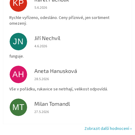
KP
Hodnocení obchodu je 4 z 5 hvězdiček.
5.6.2026
Rychle vyřízeno, odesláno. Ceny příznivé, jen sortiment
omezený.
Jiří Nechvíl
JN
Hodnocení obchodu je 5 z 5 hvězdiček.
4.6.2026
funguje.
Aneta Hanusková
AH
Hodnocení obchodu je 5 z 5 hvězdiček.
28.5.2026
Vše v pořádku, rukavice se netrhají, velikost odpovídá.
Milan Tomandl
MT
Hodnocení obchodu je 5 z 5 hvězdiček.
27.5.2026
Zobrazit další hodnocení