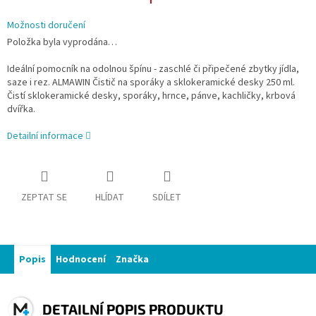
Možnosti doručení
Položka byla vyprodána…
Ideální pomocník na odolnou špínu - zaschlé či připečené zbytky jídla,
saze i rez. ALMAWIN Čistič na sporáky a sklokeramické desky 250 ml.
Čistí sklokeramické desky, sporáky, hrnce, pánve, kachličky, krbová
dvířka.
Detailní informace
ZEPTAT SE
HLÍDAT
SDÍLET
Popis
Hodnocení
Značka
DETAILNÍ POPIS PRODUKTU