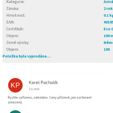
Kategorie
:
Aviv
Záruka
:
2 rok
Hmotnost
:
0.1 k
EAN
:
4019
Certifikát
:
Eco 
Objem
:
100 
Země výroby
:
Něm
Objem
:
100
Položka byla vyprodána…
Karel Pacholík
KP
Hodnocení obchodu je 4 z 5 hvězdiček.
5.6.2026
Rychle vyřízeno, odesláno. Ceny příznivé, jen sortiment
omezený.