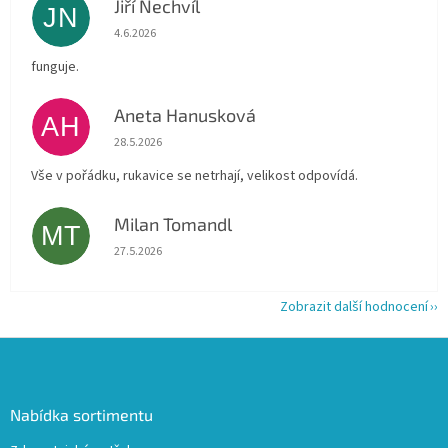
Jiří Nechvíl
JN
Hodnocení obchodu je 5 z 5 hvězdiček.
4.6.2026
funguje.
Aneta Hanusková
AH
Hodnocení obchodu je 5 z 5 hvězdiček.
28.5.2026
Vše v pořádku, rukavice se netrhají, velikost odpovídá.
Milan Tomandl
MT
Hodnocení obchodu je 5 z 5 hvězdiček.
27.5.2026
Zobrazit další hodnocení
Z
á
p
a
Nabídka sortimentu
t