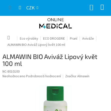
Přejít
NÁKUP
na
CZK
obsah
KOŠÍK
Domů
Eco výrobky
ECO DROGERIE
Praní
Aviváže
ALMAWIN BIO Aviváž Lipový květ 100 ml
ALMAWIN BIO Aviváž Lipový květ
100 ml
NC-8010100
Průměrné
Neohodnoceno
Podrobnosti hodnocení
Značka:
Almawin
hodnocení
produktu
je
0,0
z
5
hvězdiček.