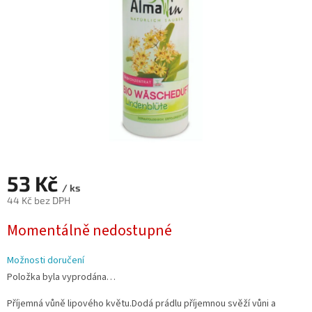
53 Kč
/ ks
44 Kč bez DPH
Měrná
Momentálně nedostupné
cena:
Možnosti doručení
Položka byla vyprodána…
Příjemná vůně lipového květu.Dodá prádlu příjemnou svěží vůni a