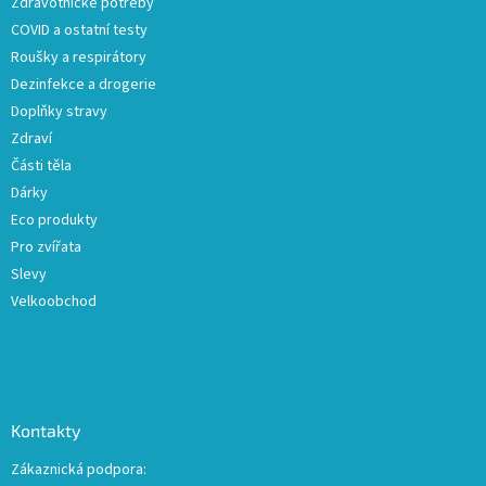
Zdravotnické potřeby
í
COVID a ostatní testy
Roušky a respirátory
Dezinfekce a drogerie
Doplňky stravy
Zdraví
Části těla
Dárky
Eco produkty
Pro zvířata
Slevy
Velkoobchod
Kontakty
Zákaznická podpora: