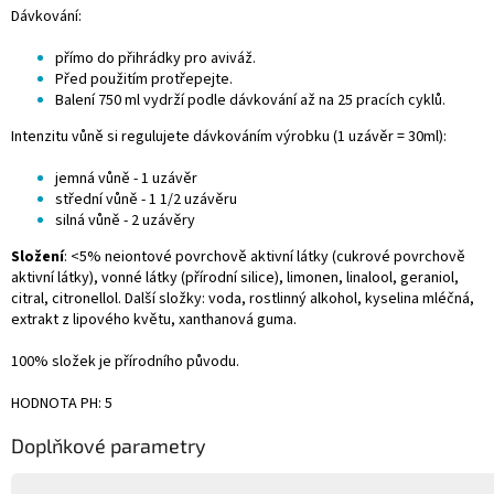
Dávkování:
přímo do přihrádky pro aviváž.
Před použitím protřepejte.
Balení 750 ml vydrží podle dávkování až na 25 pracích cyklů.
Intenzitu vůně si regulujete dávkováním výrobku (1 uzávěr = 30ml):
jemná vůně - 1 uzávěr
střední vůně - 1 1/2 uzávěru
silná vůně - 2 uzávěry
Složení
: <5% neiontové povrchově aktivní látky (cukrové povrchově
aktivní látky), vonné látky (přírodní silice), limonen, linalool, geraniol,
citral, citronellol. Další složky: voda, rostlinný alkohol, kyselina mléčná,
extrakt z lipového květu, xanthanová guma.
100% složek je přírodního původu.
HODNOTA PH: 5
Doplňkové parametry