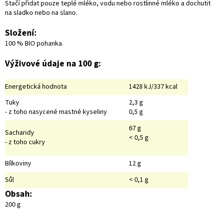
Stačí přidat pouze teplé mléko, vodu nebo rostlinné mléko a dochutit
na sladko nebo na slano.
Složení:
100 % BIO pohanka.
Výživové údaje na 100 g:
Energetická hodnota
1428 kJ/337 kcal
Tuky
2,3 g
- z toho nasycené mastné kyseliny
0,5 g
67 g
Sacharidy
< 0,5 g
- z toho cukry
Bílkoviny
12 g
Sůl
< 0,1 g
Obsah:
200 g