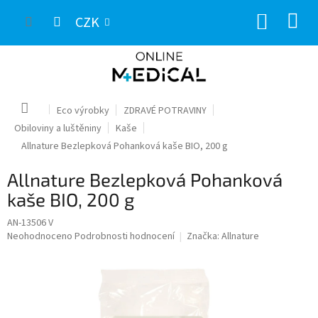
Přejít
NÁKUP
na
CZK
obsah
KOŠÍK
Domů
Eco výrobky
ZDRAVÉ POTRAVINY
Obiloviny a luštěniny
Kaše
Allnature Bezlepková Pohanková kaše BIO, 200 g
Allnature Bezlepková Pohanková
kaše BIO, 200 g
AN-13506 V
Průměrné
Neohodnoceno
Podrobnosti hodnocení
Značka:
Allnature
hodnocení
produktu
je
0,0
z
5