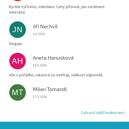
Rychle vyřízeno, odesláno. Ceny příznivé, jen sortiment
omezený.
Jiří Nechvíl
JN
Hodnocení obchodu je 5 z 5 hvězdiček.
4.6.2026
funguje.
Aneta Hanusková
AH
Hodnocení obchodu je 5 z 5 hvězdiček.
28.5.2026
Vše v pořádku, rukavice se netrhají, velikost odpovídá.
Milan Tomandl
MT
Hodnocení obchodu je 5 z 5 hvězdiček.
27.5.2026
Zobrazit další hodnocení
Z