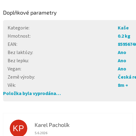
Doplňkové parametry
Kategorie
:
Kaše
Hmotnost
:
0.2 kg
EAN
:
8595674
Bez laktózy
:
Ano
Bez lepku
:
Ano
Vegan
:
Ano
Země výroby
:
Česká r
Věk
:
8m +
Položka byla vyprodána…
Karel Pacholík
KP
Hodnocení obchodu je 4 z 5 hvězdiček.
5.6.2026