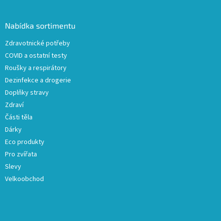
á
p
a
Nabídka sortimentu
t
Zdravotnické potřeby
í
COVID a ostatní testy
Roušky a respirátory
Dezinfekce a drogerie
Doplňky stravy
Zdraví
Části těla
Dárky
Eco produkty
Pro zvířata
Slevy
Velkoobchod