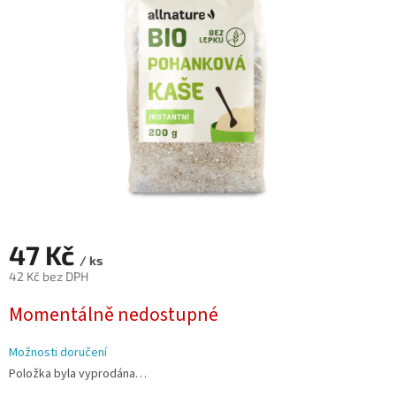
hvězdiček.
47 Kč
/ ks
42 Kč bez DPH
Měrná
Momentálně nedostupné
cena:
Možnosti doručení
Položka byla vyprodána…