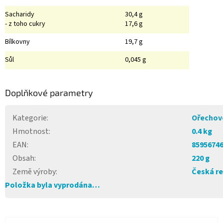
Sacharidy
30,4 g
- z toho cukry
17,6 g
Bílkovny
19,7 g
Sůl
0,045 g
Doplňkové parametry
Kategorie
:
Ořechov
Hmotnost
:
0.4 kg
EAN
:
8595674
Obsah
:
220 g
Země výroby
:
Česká re
Položka byla vyprodána…