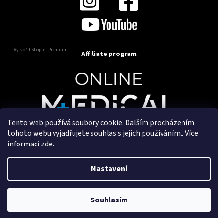
Vytvořil Shoptet Premium
Affiliate program
Tento web používá soubory cookie. Dalším procházením
Copyright 2025
OnlineMedical.cz
. Všechna práva
tohoto webu vyjadřujete souhlas s jejich používáním.. Více
vyhrazena.
informací
zde
.
Vytvořil a marketingově zajišťuje
HyperGroup.cz
Nastavení
Souhlasím