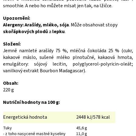
smoothie. A nebo ho můžete mlsat jen tak, na lžičce.
Upozornění:
Alergeny:
Arašídy, mléko, sója
. Může obsahovat stopy
skořápkových plodů
a
lepku
.
Složení:
Jemně namleté arašídy 75 %, mléčná čokoláda 25 % (cukr,
kakaové máslo, sušené mléko plnotučné, kakaová hmota,
emulgátory: sójový lecitin, polyglycerol-polyricin-oleát;
vanilkový extrakt Bourbon Madagascar).
Obsah:
220 g
Nutriční hodnoty na 100 g:
Energetická hodnota
2448 kJ/578 kcal
Tuky
45,6 g
- z toho nasycené mastné kyseliny
11,0 g