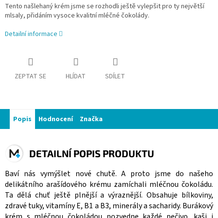
Tento našlehaný krém jsme se rozhodli ještě vylepšit pro ty největší
mlsaly, přidáním vysoce kvalitní mléčné čokolády.
Detailní informace
ZEPTAT SE
HLÍDAT
SDÍLET
Popis
Hodnocení
Značka
DETAILNÍ POPIS PRODUKTU
Baví nás vymýšlet nové chutě. A proto jsme do našeho
delikátního arašídového krému zamíchali mléčnou čokoládu.
Ta dělá chuť ještě plnější a výraznější. Obsahuje bílkoviny,
zdravé tuky, vitamíny E, B1 a B3, minerály a sacharidy. Burákový
krém s mléčnou čokoládou pozvedne každé pečivo, kaši i