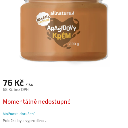
hvězdiček.
76 Kč
/ ks
68 Kč bez DPH
Měrná
Momentálně nedostupné
cena:
Možnosti doručení
Položka byla vyprodána…