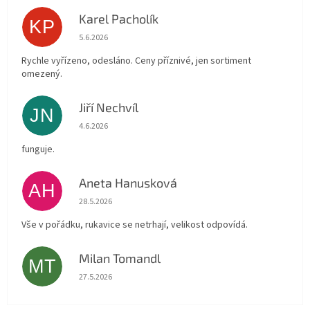
Karel Pacholík
KP
Hodnocení obchodu je 4 z 5 hvězdiček.
5.6.2026
Rychle vyřízeno, odesláno. Ceny příznivé, jen sortiment
omezený.
Jiří Nechvíl
JN
Hodnocení obchodu je 5 z 5 hvězdiček.
4.6.2026
funguje.
Aneta Hanusková
AH
Hodnocení obchodu je 5 z 5 hvězdiček.
28.5.2026
Vše v pořádku, rukavice se netrhají, velikost odpovídá.
Milan Tomandl
MT
Hodnocení obchodu je 5 z 5 hvězdiček.
27.5.2026