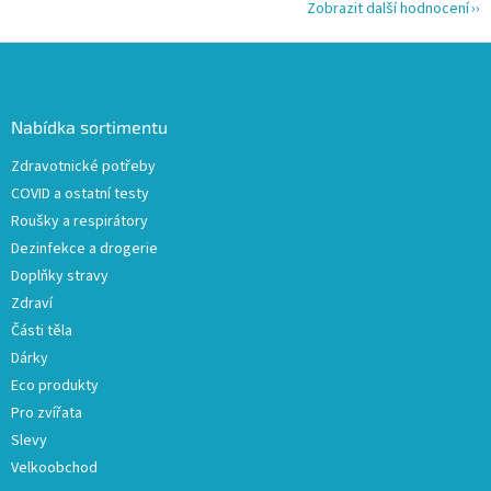
Zobrazit další hodnocení
Z
á
p
a
Nabídka sortimentu
t
Zdravotnické potřeby
í
COVID a ostatní testy
Roušky a respirátory
Dezinfekce a drogerie
Doplňky stravy
Zdraví
Části těla
Dárky
Eco produkty
Pro zvířata
Slevy
Velkoobchod