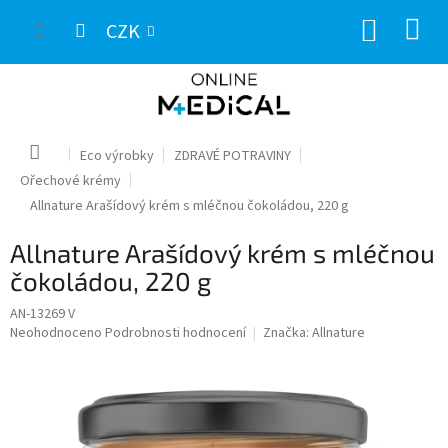
Přejít
NÁKUP
na
CZK
obsah
KOŠÍK
Domů
Eco výrobky
ZDRAVÉ POTRAVINY
Ořechové krémy
Allnature Arašídový krém s mléčnou čokoládou, 220 g
Allnature Arašídový krém s mléčnou
čokoládou, 220 g
AN-13269 V
Průměrné
Neohodnoceno
Podrobnosti hodnocení
Značka:
Allnature
hodnocení
produktu
je
0,0
z
5