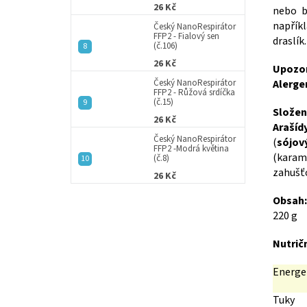
26 Kč
nebo b
napřík
Český NanoRespirátor
FFP2 - Fialový sen
draslík
(č.106)
26 Kč
Upozor
Český NanoRespirátor
Alerge
FFP2 - Růžová srdíčka
(č.15)
Složen
26 Kč
Arašíd
Český NanoRespirátor
(
sójový
FFP2 -Modrá květina
(karam
(č.8)
zahušťo
26 Kč
Obsah:
220 g
Nutrič
Energe
Tuky