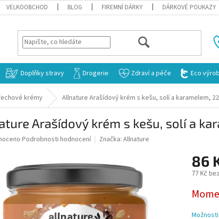
VELKOOBCHOD
BLOG
FIREMNÍ DÁRKY
DÁRKOVÉ POUKAZY
HLEDAT
Doplňky stravy
Drogerie
Zdraví a péče
Eco výro
řechové krémy
Allnature Arašídový krém s kešu, solí a karamelem, 22
ature Arašídový krém s kešu, solí a k
né
noceno
Podrobnosti hodnocení
Značka:
Allnature
ní
86 
u
77 Kč be
Měrná
Momen
cena:
ek.
Možnosti