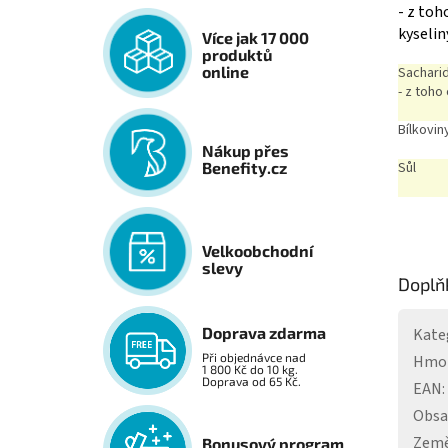
- z to
kyseli
Více jak 17 000
produktů
online
Sachari
- z toho
Bílkovin
Nákup přes
Sůl
Benefity.cz
Velkoobchodní
slevy
Doplň
Doprava zdarma
Kate
Při objednávce nad
Hmo
1 800 Kč do 10 kg.
Doprava od 65 Kč.
EAN
:
Obs
Země
Bonusový program