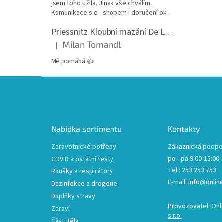
jsem toho užila. Jinak vše chválím.
Komunikace s e - shopem i doručení ok.
Priessnitz Kloubní mazání De Luxe, 200ml
Milan Tomandl
|
Hodnocení produktu je 5 z 5 hvězdiček.
Mě pomáhá 👍
Z
á
p
a
t
Nabídka sortimentu
Kontakty
í
Zdravotnické potřeby
Zákaznická podpo
po - pá 9:00-15:00
COVID a ostatní testy
Tel.: 253 253 753
Roušky a respirátory
E-mail:
info@onlin
Dezinfekce a drogerie
Doplňky stravy
Provozovatel: Onl
Zdraví
s.r.o.
Části těla