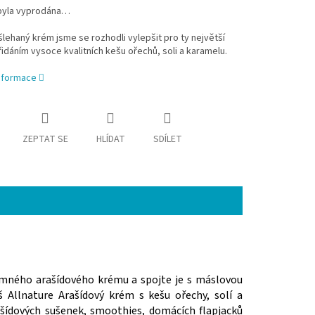
byla vyprodána…
lehaný krém jsme se rozhodli vylepšit pro ty největší
řidáním vysoce kvalitních kešu ořechů, soli a karamelu.
informace
ZEPTAT SE
HLÍDAT
SDÍLET
jemného arašídového krému a spojte je s máslovou
 Allnature Arašídový krém s kešu ořechy, solí a
šídových sušenek, smoothies, domácích flapjacků