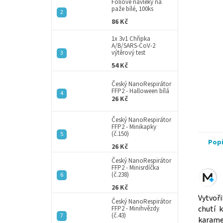
a
Fóliové návleky na
paže bílé, 100ks
n
86 Kč
e
l
1x 3v1 Chřipka
A/B/SARS-CoV-2
výtěrový test
54 Kč
Český NanoRespirátor
FFP2 - Halloween bílá
26 Kč
Český NanoRespirátor
FFP2 - Minikapky
(č.150)
Pop
26 Kč
Český NanoRespirátor
FFP2 - Minisrdíčka
(č.238)
26 Kč
Vytvoř
Český NanoRespirátor
chutí 
FFP2 - Minihvězdy
(č.43)
karame