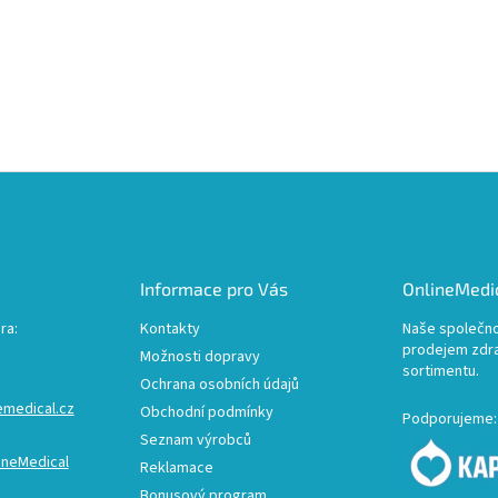
Informace pro Vás
OnlineMedic
ra:
Kontakty
Naše společno
prodejem zdr
Možnosti dopravy
sortimentu.
Ochrana osobních údajů
emedical.cz
Obchodní podmínky
Podporujeme:
Seznam výrobců
ineMedical
Reklamace
Bonusový program