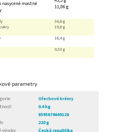
43,5 g
ho nasycené mastné
11,06 g
ny
dy
34,6 g
 cukry
19,8 g
y
16,4 g
0,53 g
kové parametry
gorie
:
Ořechové krémy
tnost
:
0.4 kg
8595674649126
ah
:
220 g
 výroby
:
Česká republika