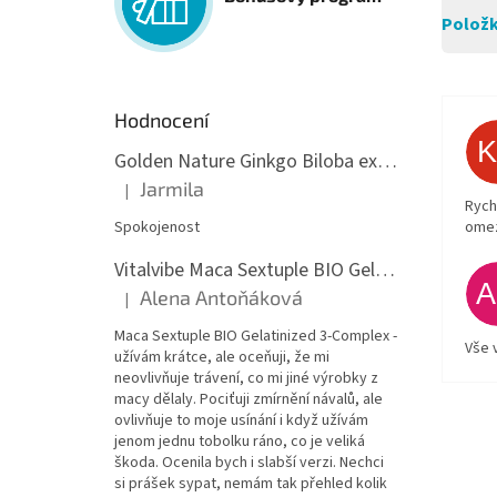
Položk
Hodnocení
Golden Nature Ginkgo Biloba extrakt 50:1 60mg, 100 kapslí
Jarmila
|
Hodnocení produktu je 5 z 5 hvězdiček.
Rych
Spokojenost
ome
Vitalvibe Maca Sextuple BIO Gelatinized 3-Complex, 60 kapslí
Alena Antoňáková
|
Hodnocení produktu je 5 z 5 hvězdiček.
Maca Sextuple BIO Gelatinized 3-Complex -
Vše 
užívám krátce, ale oceňuji, že mi
neovlivňuje trávení, co mi jiné výrobky z
macy dělaly. Pociťuji zmírnění návalů, ale
ovlivňuje to moje usínání i když užívám
jenom jednu tobolku ráno, co je veliká
škoda. Ocenila bych i slabší verzi. Nechci
si prášek sypat, nemám tak přehled kolik