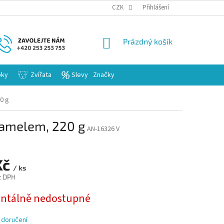
KARIERA
CZK
Přihlášení
NÁKUPNÍ
Prázdný košík
KOŠÍK
bky
Zvířata
Slevy
Značky
0 g
aramelem, 220 g
AN-16326 V
Kč
/ ks
z DPH
tálně nedostupné
 doručení