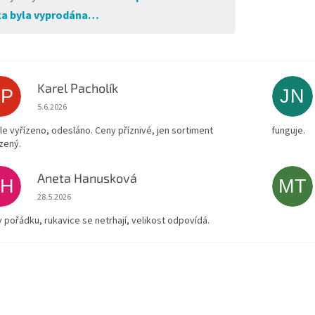
a byla vyprodána…
Karel Pacholík
KP
JN
Hodnocení obchodu je 4 z 5 hvězdiček.
5.6.2026
le vyřízeno, odesláno. Ceny příznivé, jen sortiment
funguje.
zený.
Aneta Hanusková
AH
MT
Hodnocení obchodu je 5 z 5 hvězdiček.
28.5.2026
v pořádku, rukavice se netrhají, velikost odpovídá.