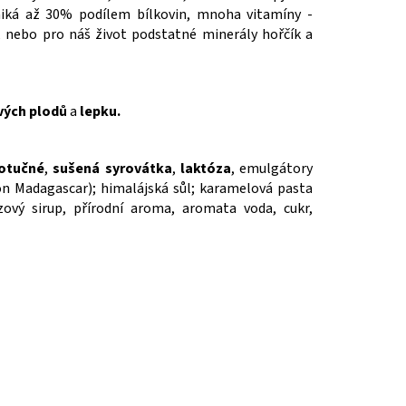
yniká až 30% podílem bílkovin, mnoha vitamíny -
, nebo pro náš život podstatné minerály hořčík a
ých plodů
a
lepku.
otučné
,
sušená syrovátka
,
laktóza
, emulgátory
bon Madagascar); himalájská sůl; karamelová pasta
zový sirup, přírodní aroma, aromata voda, cukr,