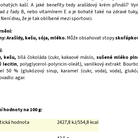
ohatých kaší. A jaké benefity tedy arašídový krém přináší? V
lad z řady B, nebo vitamínem E a je bohaté také na zdravé tuky
. Není divu, že je tak oblíbené mezi sportovci.
nění:
ny: Arašídy, kešu, sója, mléko.
Může obsahovat stopy
skořápkov
í:
y, kešu,
bílá čokoláda (cukr, kakaové máslo,
sušené mléko pln
 lecitin
, polyglycerol-polyricin-oleát), vanilkový extrakt Bour
el 50 % (glukózový sirup, karamel (cukr, voda), voda), glukó
vadlo: agar.
ní hodnoty na 100 g:
tická hodnota
2427,8 kJ/554,8 kcal