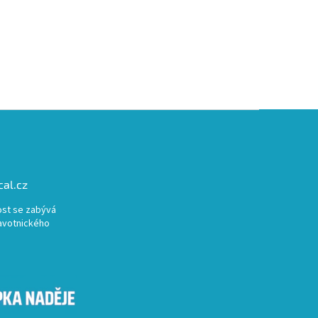
al.cz
st se zabývá
avotnického