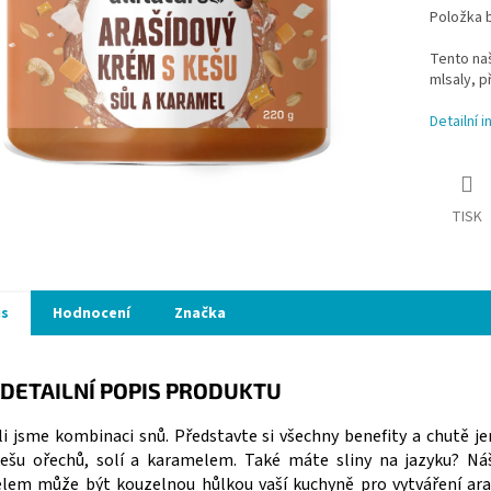
Položka 
Tento naš
mlsaly, p
Detailní 
TISK
is
Hodnocení
Značka
DETAILNÍ POPIS PRODUKTU
ili jsme kombinaci snů. Představte si všechny benefity a chutě 
kešu ořechů, solí a karamelem. Také máte sliny na jazyku? Náš
lem může být kouzelnou hůlkou vaší kuchyně pro vytváření ara