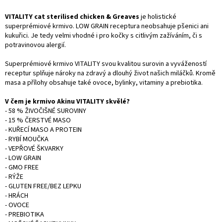
VITALITY cat sterilised chicken & Greaves
je holistické
superprémiové krmivo. LOW GRAIN receptura neobsahuje pšenici ani
kukuřici. Je tedy velmi vhodné i pro kočky s citlivým zažíváním, či s
potravinovou alergií.
Superprémiové krmivo VITALITY svou kvalitou surovin a vyvážeností
receptur splňuje nároky na zdravý a dlouhý život našich miláčků. Kromě
masa a přílohy obsahuje také ovoce, bylinky, vitaminy a prebiotika.
V čem je krmivo Akinu VITALITY skvělé?
- 58 % ŽIVOČIŠNÉ SUROVINY
- 15 % ČERSTVÉ MASO
- KUŘECÍ MASO A PROTEIN
- RYBÍ MOUČKA
- VEPŘOVÉ ŠKVARKY
- LOW GRAIN
- GMO FREE
- RÝŽE
- GLUTEN FREE/BEZ LEPKU
- HRÁCH
- OVOCE
- PREBIOTIKA