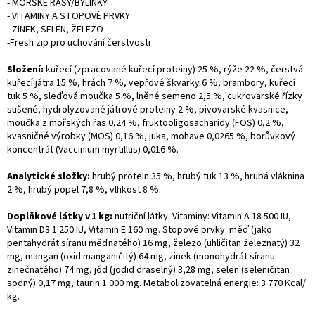
- MOŘSKÉ ŘASY/BYLINKY
- VITAMINY A STOPOVÉ PRVKY
- ZINEK, SELEN, ŽELEZO
-Fresh zip pro uchování čerstvosti
Složení:
kuřecí (zpracované kuřecí proteiny) 25 %, rýže 22 %, čerstvá
kuřecí játra 15 %, hrách 7 %, vepřové škvarky 6 %, brambory, kuřecí
tuk 5 %, sleďová moučka 5 %, lněné semeno 2,5 %, cukrovarské řízky
sušené, hydrolyzované játrové proteiny 2 %, pivovarské kvasnice,
moučka z mořských řas 0,24 %, fruktooligosacharidy (FOS) 0,2 %,
kvasničné výrobky (MOS) 0,16 %, juka, mohave 0,0265 %, borůvkový
koncentrát (Vaccinium myrtillus) 0,016 %.
Analytické složky:
hrubý protein 35 %, hrubý tuk 13 %, hrubá vláknina
2 %, hrubý popel 7,8 %, vlhkost 8 %.
Doplňkové látky v 1 kg:
nutriční látky. Vitaminy: Vitamin A 18 500 IU,
Vitamin D3 1 250 IU, Vitamin E 160 mg. Stopové prvky: měď (jako
pentahydrát síranu měďnatého) 16 mg, železo (uhličitan železnatý) 32
mg, mangan (oxid manganičitý) 64 mg, zinek (monohydrát síranu
zinečnatého) 74 mg, jód (jodid draselný) 3,28 mg, selen (seleničitan
sodný) 0,17 mg, taurin 1 000 mg. Metabolizovatelná energie: 3 770 Kcal/
kg.