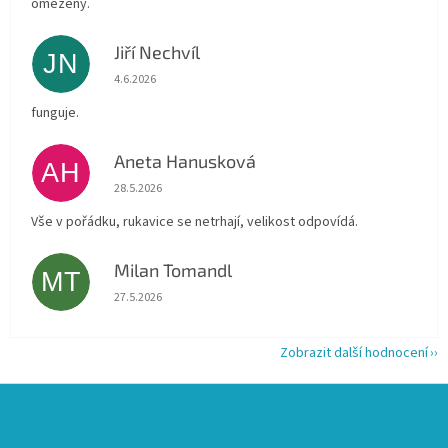
omezený.
Jiří Nechvíl
JN
Hodnocení obchodu je 5 z 5 hvězdiček.
4.6.2026
funguje.
Aneta Hanusková
AH
Hodnocení obchodu je 5 z 5 hvězdiček.
28.5.2026
Vše v pořádku, rukavice se netrhají, velikost odpovídá.
Milan Tomandl
MT
Hodnocení obchodu je 5 z 5 hvězdiček.
27.5.2026
Zobrazit další hodnocení
Z
á
p