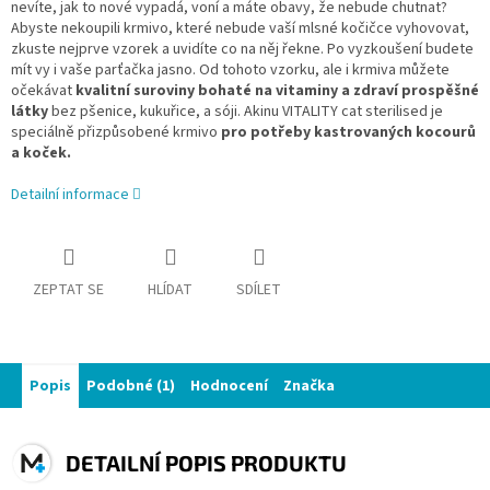
nevíte, jak to nové vypadá, voní a máte obavy, že nebude chutnat?
Abyste nekoupili krmivo, které nebude vaší mlsné kočičce vyhovovat,
zkuste nejprve vzorek a uvidíte co na něj řekne. Po vyzkoušení budete
mít vy i vaše parťačka jasno. Od tohoto vzorku, ale i krmiva můžete
očekávat
kvalitní suroviny bohaté na vitaminy a zdraví prospěšné
látky
bez pšenice, kukuřice, a sóji. Akinu VITALITY cat sterilised je
speciálně přizpůsobené krmivo
pro potřeby kastrovaných kocourů
a koček.
Detailní informace
ZEPTAT SE
HLÍDAT
SDÍLET
Popis
Podobné (1)
Hodnocení
Značka
DETAILNÍ POPIS PRODUKTU