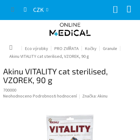
Přejít
NÁKUP
na
CZK
obsah
KOŠÍK
Domů
Eco výrobky
PRO ZVÍŘATA
Kočky
Granule
Akinu VITALITY cat sterilised, VZOREK, 90 g
Akinu VITALITY cat sterilised,
VZOREK, 90 g
700000
Průměrné
Neohodnoceno
Podrobnosti hodnocení
Značka:
Akinu
hodnocení
produktu
je
0,0
z
5
hvězdiček.