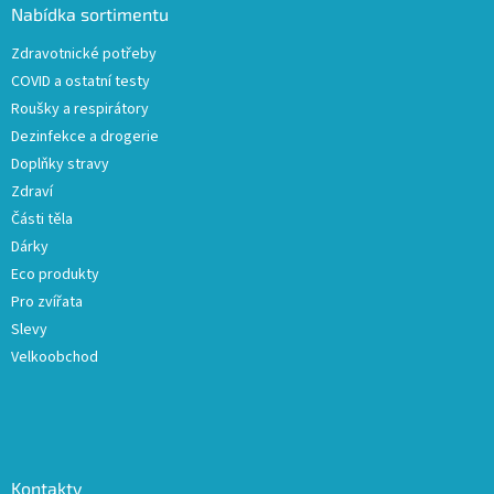
a
Nabídka sortimentu
t
Zdravotnické potřeby
í
COVID a ostatní testy
Roušky a respirátory
Dezinfekce a drogerie
Doplňky stravy
Zdraví
Části těla
Dárky
Eco produkty
Pro zvířata
Slevy
Velkoobchod
Kontakty