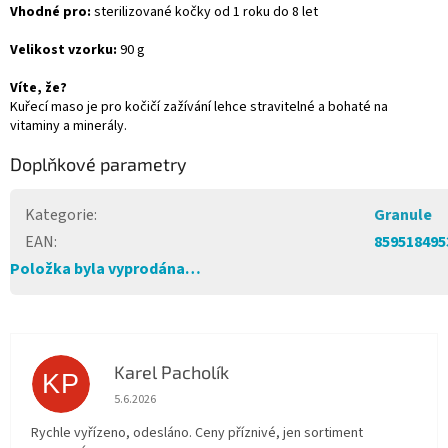
Vhodné pro:
sterilizované kočky od 1 roku do 8 let
Velikost vzorku:
90 g
Víte, že?
Kuřecí maso je pro kočičí zažívání lehce stravitelné a bohaté na
vitaminy a minerály.
Doplňkové parametry
Kategorie
:
Granule
EAN
:
859518495
Položka byla vyprodána…
Karel Pacholík
KP
Hodnocení obchodu je 4 z 5 hvězdiček.
5.6.2026
Rychle vyřízeno, odesláno. Ceny příznivé, jen sortiment