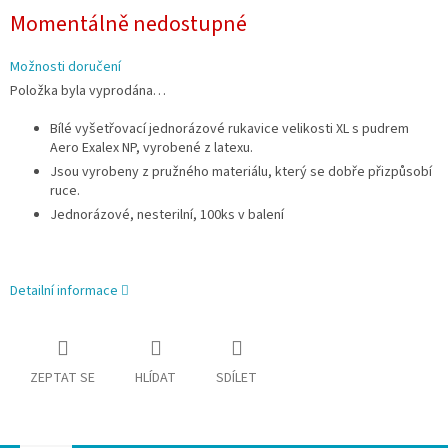
Měrná
Momentálně nedostupné
cena:
Možnosti doručení
Položka byla vyprodána…
Bílé v
yšetřovací jednorázové rukavice velikosti XL s pudrem
Aero Exalex NP, vyrobené z latexu.
Jsou vyrobeny z pružného materiálu, který se dobře přizpůsobí
ruce.
Jednorázové, nesterilní, 100ks v balení
Detailní informace
ZEPTAT SE
HLÍDAT
SDÍLET