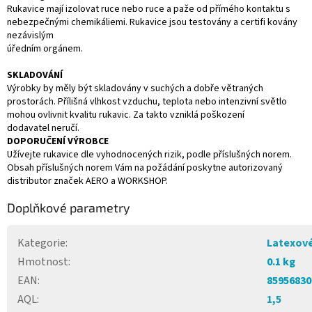
Rukavice mají izolovat ruce nebo ruce a paže od přímého kontaktu s
nebezpečnými chemikáliemi. Rukavice jsou testovány a certifi kovány
nezávislým
úředním orgánem.
SKLADOVÁNÍ
Výrobky by měly být skladovány v suchých a dobře větraných
prostorách. Přílišná vlhkost vzduchu, teplota nebo intenzivní světlo
mohou ovlivnit kvalitu rukavic. Za takto vzniklá poškození
dodavatel neručí.
DOPORUČENÍ VÝROBCE
Užívejte rukavice dle vyhodnocených rizik, podle příslušných norem.
Obsah příslušných norem Vám na požádání poskytne autorizovaný
distributor značek AERO a WORKSHOP.
Doplňkové parametry
Kategorie
:
Latexov
Hmotnost
:
0.1 kg
EAN
:
85956830
AQL
:
1,5