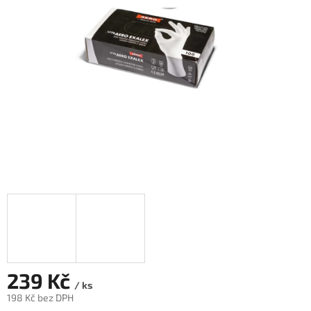
5
hvězdiček.
239 Kč
/ ks
198 Kč bez DPH