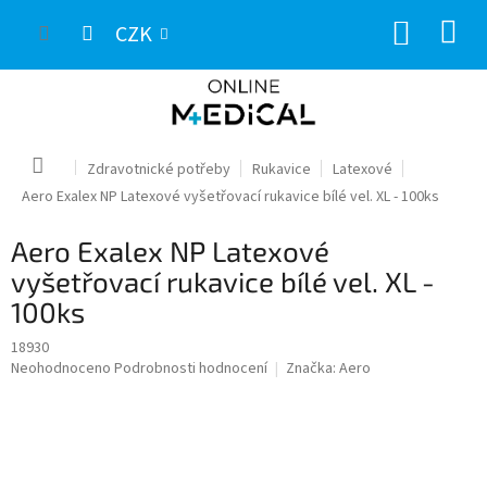
Přejít
NÁKUP
na
CZK
obsah
KOŠÍK
Domů
Zdravotnické potřeby
Rukavice
Latexové
Aero Exalex NP Latexové vyšetřovací rukavice bílé vel. XL - 100ks
Aero Exalex NP Latexové
vyšetřovací rukavice bílé vel. XL -
100ks
18930
Průměrné
Neohodnoceno
Podrobnosti hodnocení
Značka:
Aero
hodnocení
produktu
je
0,0
z