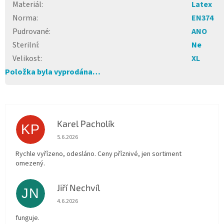
Materiál
:
Latex
Norma
:
EN374
Pudrované
:
ANO
Sterilní
:
Ne
Velikost
:
XL
Položka byla vyprodána…
Karel Pacholík
KP
Hodnocení obchodu je 4 z 5 hvězdiček.
5.6.2026
Rychle vyřízeno, odesláno. Ceny příznivé, jen sortiment
omezený.
Jiří Nechvíl
JN
Hodnocení obchodu je 5 z 5 hvězdiček.
4.6.2026
funguje.