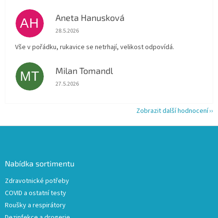
Aneta Hanusková
AH
Hodnocení obchodu je 5 z 5 hvězdiček.
28.5.2026
Vše v pořádku, rukavice se netrhají, velikost odpovídá.
Milan Tomandl
MT
Hodnocení obchodu je 5 z 5 hvězdiček.
27.5.2026
Zobrazit další hodnocení
Z
á
p
a
Nabídka sortimentu
t
Zdravotnické potřeby
í
COVID a ostatní testy
Roušky a respirátory
Dezinfekce a drogerie