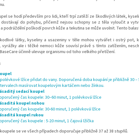
mu.
pel se hodí především pro lidi, kteří trpí zatěží ze škodlivých látek, kysel
y dostávají do pohybu, přičemž nejsou schopny se z těla vyloučit a vyt
a podráždění poškodí povrch kůže a tekutina se může uvolnit. Tento balas
kodlivé látky, kyseliny a usazeniny v těle mohou vytvářet i ostrý pot, 
 vyrážky ale i těžké nemoci kůže souvísí právě s tímto zatížením, nescho
 BaseCare účinně ulevuje organismu od toho velkého přetížení.
:
oupel
 polévkové lžíce přidat do vany. Doporučená doba koupání je přibližně 30 – 
ntervalech masírovat koupelovým kartáčem nebo žínkou.
ásaditý sedací koupel
oporučený čas koupele: 30–60 minut, 1 polévková lžíce
ásaditá koupel nohou
oporučený čas koupele: 30-60 minut, 1 polévková lžíce
ásaditá koupel rukou
oporučený čas koupele : 5-20 minut, 1 čajová lžíčka
koupele se ve všech případech doporučuje přibližně 37 až 38 stupňů.