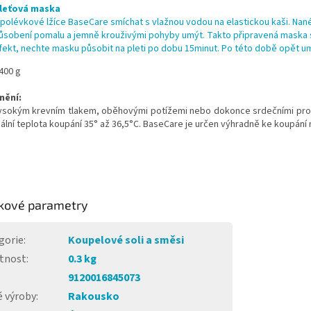
leťová maska
 polévkové lžíce BaseCare smíchat s vlažnou vodou na elastickou kaši.
Nané
ůsobení pomalu a jemně krouživými pohyby umýt.
Takto připravená maska s
fekt, nechte masku působit na pleti po dobu 15minut.
Po této době opět u
400 g
nění:
vysokým krevním tlakem, oběhovými potížemi nebo dokonce srdečními pro
eální teplota koupání 35° až 36,5°C. BaseCare je určen výhradně ke koupání
kové parametry
gorie
:
Koupelové soli a směsi
tnost
:
0.3 kg
9120016845073
 výroby
:
Rakousko