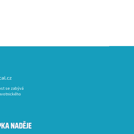
al.cz
st se zabývá
avotnického