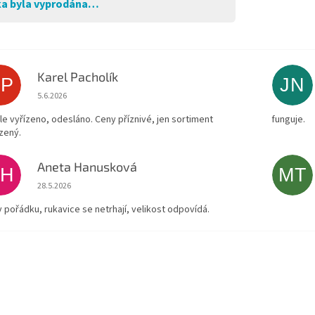
a byla vyprodána…
Karel Pacholík
KP
JN
Hodnocení obchodu je 4 z 5 hvězdiček.
5.6.2026
le vyřízeno, odesláno. Ceny příznivé, jen sortiment
funguje.
zený.
Aneta Hanusková
AH
MT
Hodnocení obchodu je 5 z 5 hvězdiček.
28.5.2026
v pořádku, rukavice se netrhají, velikost odpovídá.