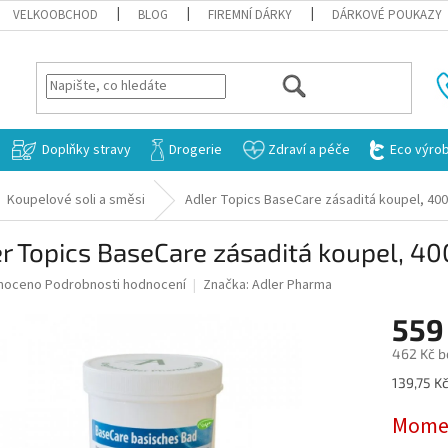
VELKOOBCHOD
BLOG
FIREMNÍ DÁRKY
DÁRKOVÉ POUKAZY
HLEDAT
Doplňky stravy
Drogerie
Zdraví a péče
Eco výro
Koupelové soli a směsi
Adler Topics BaseCare zásaditá koupel, 40
r Topics BaseCare zásaditá koupel, 4
né
noceno
Podrobnosti hodnocení
Značka:
Adler Pharma
ní
559
u
462 Kč b
Měrná
139,75 Kč
cena:
ek.
Momen