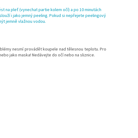
st na pleť (vynechat partie kolem očí) a po 10 minutách
louží i jako jemný peeling.
Pokud si nepřejete peelingový
mýt jemně vlažnou vodou.
blémy nesmí provádět koupele nad tělesnou teplotu. Pro
 nebo jako maska! Nedávejte do očí nebo na sliznice.