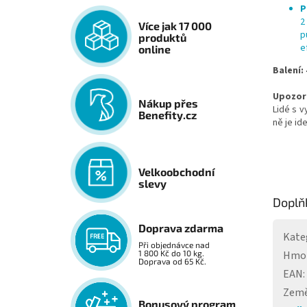
P
2
Více jak 17 000
p
produktů
e
online
Balení:
Upozor
Nákup přes
Lidé s 
Benefity.cz
ně je id
Velkoobchodní
slevy
Doplň
Doprava zdarma
Kate
Při objednávce nad
Hmo
1 800 Kč do 10 kg.
Doprava od 65 Kč.
EAN
:
Země
Bonusový program