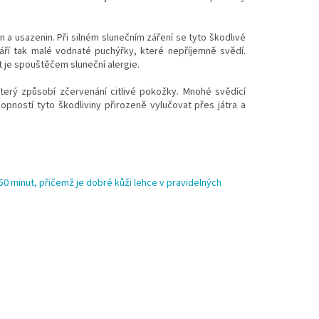
in a usazenin.
Při silném slunečním záření se tyto škodlivé
váří tak malé vodnaté puchýřky, které nepříjemně svědí.
t je spouštěčem sluneční alergie.
který způsobí zčervenání citlivé pokožky.
Mnohé svědící
pností tyto škodliviny přirozeně vylučovat přes játra a
50 minut, přičemž je dobré kůži lehce v pravidelných