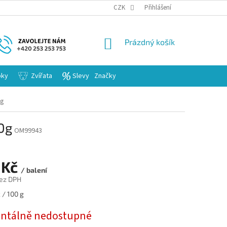
KARIERA
CZK
Přihlášení
NÁKUPNÍ
Prázdný košík
KOŠÍK
bky
Zvířata
Slevy
Značky
0g
00g
OM99943
 Kč
/ balení
ez DPH
 / 100 g
tálně nedostupné