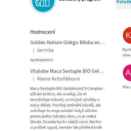
Položk
Hodnocení
Golden Nature Ginkgo Biloba extrakt 50:1 60mg, 100 kapslí
Jarmila
Rych
|
Hodnocení produktu je 5 z 5 hvězdiček.
ome
Spokojenost
Vitalvibe Maca Sextuple BIO Gelatinized 3-Complex, 60 kapslí
Alena Antoňáková
|
Hodnocení produktu je 5 z 5 hvězdiček.
Vše 
Maca Sextuple BIO Gelatinized 3-Complex -
užívám krátce, ale oceňuji, že mi
neovlivňuje trávení, co mi jiné výrobky z
macy dělaly. Pociťuji zmírnění návalů, ale
ovlivňuje to moje usínání i když užívám
jenom jednu tobolku ráno, co je veliká
škoda. Ocenila bych i slabší verzi. Nechci
si prášek sypat, nemám tak přehled kolik