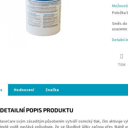
Možnosti
Položka 
Směs do k
usazenin 
Detailní 
TISK
is
Hodnocení
Značka
DETAILNÍ POPIS PRODUKTU
aseCare svým zásaditým působením vytváří osmický tlak, čím aktivuje vyluč
 teplé vodě nastává způsobuje, že se škodlivé látky začnou přes tkáně 