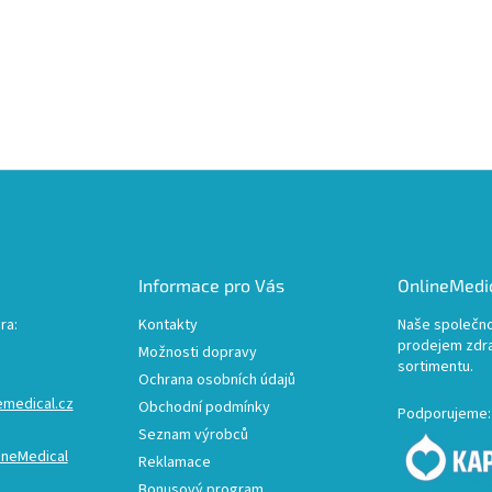
Informace pro Vás
OnlineMedic
ra:
Kontakty
Naše společno
prodejem zdr
Možnosti dopravy
sortimentu.
Ochrana osobních údajů
emedical.cz
Obchodní podmínky
Podporujeme:
Seznam výrobců
ineMedical
Reklamace
Bonusový program