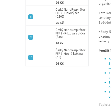
26 Kč
organis
Český NanoRespirátor
Tato kou
FFP2 - Fialový sen
(č.106)
tekutin
Svědění 
26 Kč
Český NanoRespirátor
Někdy š
FFP2 - Růžová srdíčka
ekzémy,
(č.15)
ledviny.
26 Kč
Český NanoRespirátor
Použití
FFP2 -Modrá květina
(č.8)
K
26 Kč
3
i
Z
d
Z
d
Z
d
Teplota 