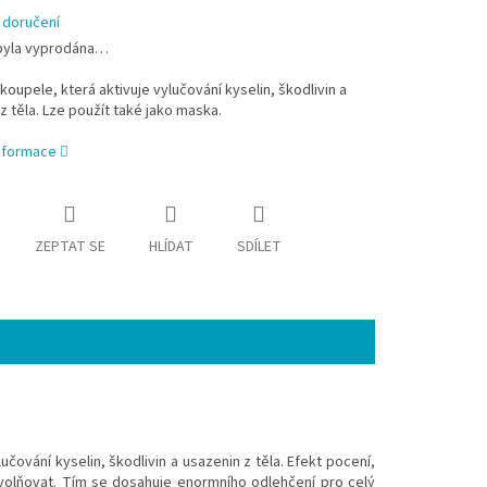
 doručení
byla vyprodána…
oupele, která aktivuje vylučování kyselin, škodlivin a
z těla. Lze použít také jako maska.
informace
ZEPTAT SE
HLÍDAT
SDÍLET
ování kyselin, škodlivin a usazenin z těla. Efekt pocení,
uvolňovat. Tím se dosahuje enormního odlehčení pro celý