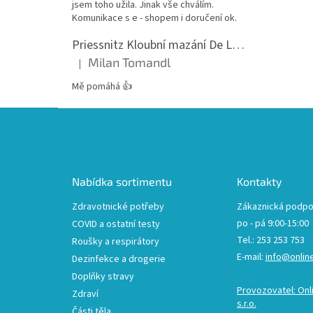
jsem toho užila. Jinak vše chválím.
Komunikace s e - shopem i doručení ok.
Priessnitz Kloubní mazání De Luxe, 200ml
Milan Tomandl
|
Hodnocení produktu je 5 z 5 hvězdiček.
Mě pomáhá 👍
Z
á
p
a
t
Nabídka sortimentu
Kontakty
í
Zdravotnické potřeby
Zákaznická podpo
po - pá 9:00-15:00
COVID a ostatní testy
Tel.: 253 253 753
Roušky a respirátory
E-mail:
info@onlin
Dezinfekce a drogerie
Doplňky stravy
Provozovatel: Onl
Zdraví
s.r.o.
Části těla