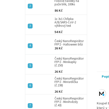
a
Fóliové návleky na
paže bílé, 100ks
n
86 Kč
e
l
1x 3v1 Chřipka
A/B/SARS-CoV-2
výtěrový test
54 Kč
Český NanoRespirátor
FFP2 - Halloween bílá
26 Kč
Český NanoRespirátor
FFP2 - Minikapky
(č.150)
26 Kč
Pop
Český NanoRespirátor
FFP2 - Minisrdíčka
(č.238)
26 Kč
Český NanoRespirátor
FFP2 - Minihvězdy
Koupel B
(č.43)
který v