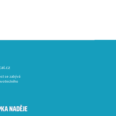
al.cz
st se zabývá
avotnického