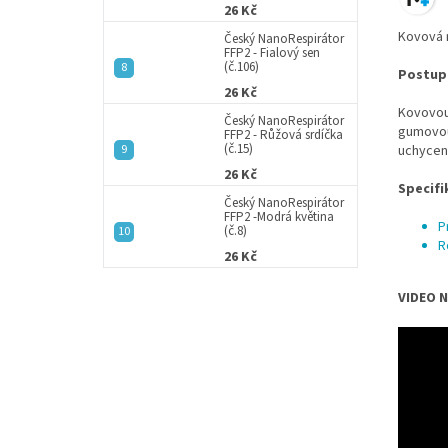
26 Kč
Kovová 
Český NanoRespirátor
FFP2 - Fialový sen
(č.106)
Postup 
26 Kč
Kovovou 
Český NanoRespirátor
gumovou 
FFP2 - Růžová srdíčka
(č.15)
uchycení
26 Kč
Specifi
Český NanoRespirátor
FFP2 -Modrá květina
P
(č.8)
R
26 Kč
VIDEO N