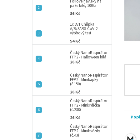
a
Fóliové návleky na
paže bílé, 100ks
n
86 Kč
e
l
1x 3v1 Chřipka
A/B/SARS-CoV-2
výtěrový test
54 Kč
Český NanoRespirátor
FFP2 - Halloween bílá
26 Kč
Český NanoRespirátor
FFP2 - Minikapky
(č.150)
26 Kč
Český NanoRespirátor
FFP2 - Minisrdíčka
(č.238)
Pop
26 Kč
Český NanoRespirátor
FFP2 - Minihvězdy
(č.43)