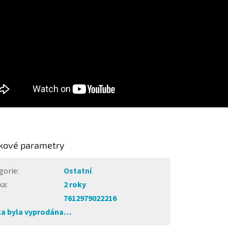
kové parametry
gorie
:
Ostatní
ka
:
2 roky
7612979022216
a byla vyprodána…