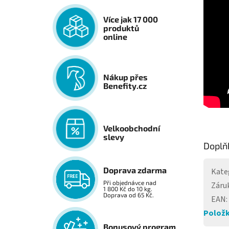
Více jak 17 000
produktů
online
Nákup přes
Benefity.cz
Velkoobchodní
slevy
Doplň
Doprava zdarma
Kate
Při objednávce nad
Záru
1 800 Kč do 10 kg.
Doprava od 65 Kč.
EAN
:
Položk
Bonusový program