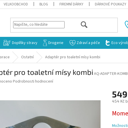
VELKOOBCHOD
BLOG
FIREMNÍ DÁRKY
DÁRKOVÉ POUKAZY
HLEDAT
Doplňky stravy
Drogerie
Zdraví a péče
Eco výro
orace
Ostatní
Adaptér pro toaletní mísy kombi
tér pro toaletní mísy kombi
AQ-ADAPTER-KOMB
né
noceno
Podrobnosti hodnocení
ní
549
u
454 Kč 
Měrná
Momen
cena:
ek.
Možnosti