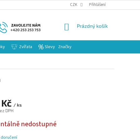
KARIERA
CZK
Přihlášení
NÁKUPNÍ
Prázdný košík
KOŠÍK
bky
Zvířata
Slevy
Značky
I
 Kč
/ ks
bez DPH
tálně nedostupné
 doručení