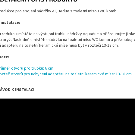
redukce pro spojení nádržky AQUAdue s toaletní mísou WC kombi.
instalace:
redukci umístěte na výstupní trubku nádržky Aquadue a přišroubujte ji pl
pryž. Následně umístěte nádržku na toaletní mísu WC kombi a přišroubujte 
 adaptéru na toaletní keramické míse musí být v rozteči 13-18 cm.
kace:
růměr otvoru pro trubku: 6 cm
ozteč otvorů pro uchycení adaptéru na toaletní keramické míse: 13-18 cm
ÁVOD K INSTALACI: