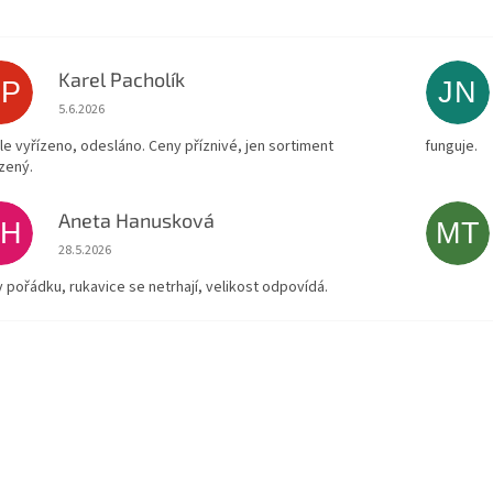
Karel Pacholík
KP
JN
Hodnocení obchodu je 4 z 5 hvězdiček.
5.6.2026
le vyřízeno, odesláno. Ceny příznivé, jen sortiment
funguje.
zený.
Aneta Hanusková
AH
MT
Hodnocení obchodu je 5 z 5 hvězdiček.
28.5.2026
v pořádku, rukavice se netrhají, velikost odpovídá.