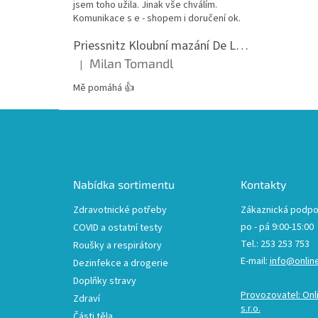
jsem toho užila. Jinak vše chválím.
Komunikace s e - shopem i doručení ok.
Priessnitz Kloubní mazání De Luxe, 200ml
Milan Tomandl
|
Hodnocení produktu je 5 z 5 hvězdiček.
Mě pomáhá 👍
Z
á
p
a
t
Nabídka sortimentu
Kontakty
í
Zdravotnické potřeby
Zákaznická podpo
po - pá 9:00-15:00
COVID a ostatní testy
Tel.: 253 253 753
Roušky a respirátory
E-mail:
info@onlin
Dezinfekce a drogerie
Doplňky stravy
Provozovatel: Onl
Zdraví
s.r.o.
Části těla