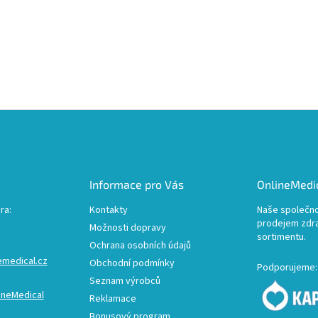
Informace pro Vás
OnlineMedic
ra:
Kontakty
Naše společno
prodejem zdr
Možnosti dopravy
sortimentu.
Ochrana osobních údajů
emedical.cz
Obchodní podmínky
Podporujeme:
Seznam výrobců
ineMedical
Reklamace
Bonusový program