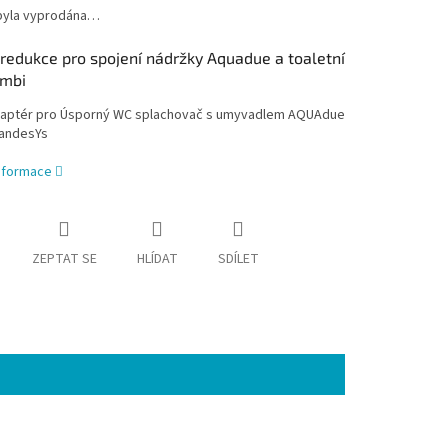
byla vyprodána…
redukce pro spojení nádržky Aquadue a toaletní
ombi
aptér pro Úsporný WC splachovač s umyvadlem AQUAdue
andesYs
informace
ZEPTAT SE
HLÍDAT
SDÍLET