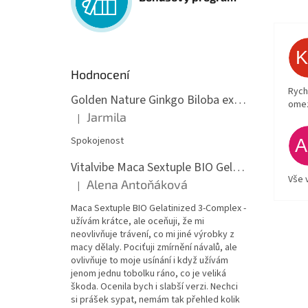
Hodnocení
Rych
Golden Nature Ginkgo Biloba extrakt 50:1 60mg, 100 kapslí
ome
Jarmila
|
Hodnocení produktu je 5 z 5 hvězdiček.
Spokojenost
Vitalvibe Maca Sextuple BIO Gelatinized 3-Complex, 60 kapslí
Vše 
Alena Antoňáková
|
Hodnocení produktu je 5 z 5 hvězdiček.
Maca Sextuple BIO Gelatinized 3-Complex -
užívám krátce, ale oceňuji, že mi
neovlivňuje trávení, co mi jiné výrobky z
macy dělaly. Pociťuji zmírnění návalů, ale
ovlivňuje to moje usínání i když užívám
jenom jednu tobolku ráno, co je veliká
škoda. Ocenila bych i slabší verzi. Nechci
si prášek sypat, nemám tak přehled kolik