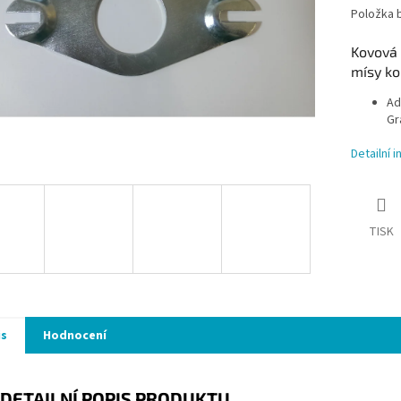
Položka 
Kovová 
mísy k
Ad
Gr
Detailní 
TISK
is
Hodnocení
DETAILNÍ POPIS PRODUKTU