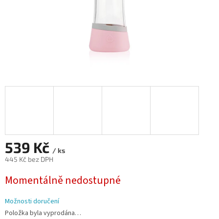
539 Kč
/ ks
445 Kč bez DPH
Měrná
Momentálně nedostupné
cena:
Možnosti doručení
Položka byla vyprodána…