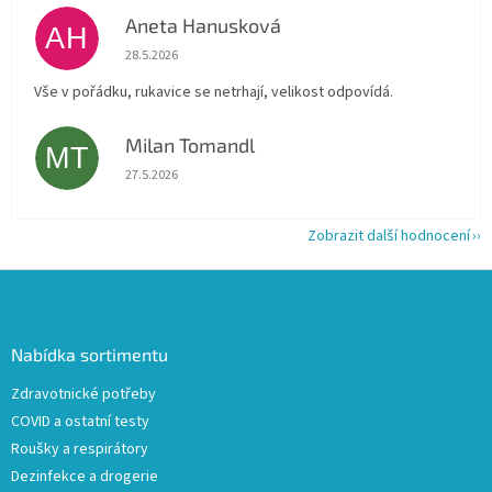
Aneta Hanusková
AH
Hodnocení obchodu je 5 z 5 hvězdiček.
28.5.2026
Vše v pořádku, rukavice se netrhají, velikost odpovídá.
Milan Tomandl
MT
Hodnocení obchodu je 5 z 5 hvězdiček.
27.5.2026
Zobrazit další hodnocení
Z
á
p
a
Nabídka sortimentu
t
Zdravotnické potřeby
í
COVID a ostatní testy
Roušky a respirátory
Dezinfekce a drogerie