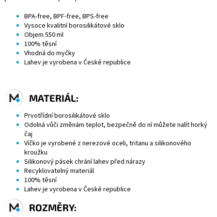
BPA
-free,
BPF
-free,
BPS
-free
Vysoce kvalitní
borosilikátové sklo
Objem 550 ml
100% těsní
Vhodná do myčky
Lahev je vyrobena v České republice
MATERIÁL:
Prvotřídní borosilikátové sklo
Odolná vůči změnám teplot, bezpečně do ní můžete nalít horký
čaj
Víčko je vyrobené z
nerezové oceli
,
tritanu
a silikonového
kroužku
Silikonový pásek chrání lahev před nárazy
Recyklovatelný materiál
100% těsní
Lahev je vyrobena v České republice
ROZMĚRY: