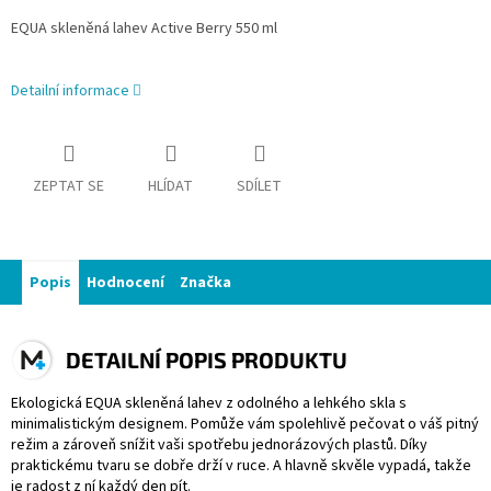
EQUA skleněná lahev Active Berry 550 ml
Detailní informace
ZEPTAT SE
HLÍDAT
SDÍLET
Popis
Hodnocení
Značka
DETAILNÍ POPIS PRODUKTU
Ekologická EQUA skleněná lahev z odolného a lehkého skla s
minimalistickým designem. Pomůže vám spolehlivě pečovat o váš pitný
režim a zároveň snížit vaši spotřebu jednorázových plastů. Díky
praktickému tvaru se dobře drží v ruce. A hlavně skvěle vypadá, takže
je radost z ní každý den pít.