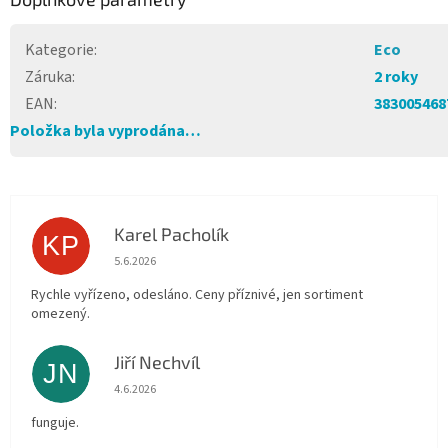
Kategorie
:
Eco
Záruka
:
2 roky
EAN
:
383005468
Položka byla vyprodána…
Karel Pacholík
KP
Hodnocení obchodu je 4 z 5 hvězdiček.
5.6.2026
Rychle vyřízeno, odesláno. Ceny příznivé, jen sortiment
omezený.
Jiří Nechvíl
JN
Hodnocení obchodu je 5 z 5 hvězdiček.
4.6.2026
funguje.