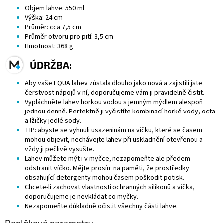
Objem lahve: 550 ml
Výška: 24 cm
Průměr: cca 7,5 cm
Průměr otvoru pro pití: 3,5 cm
Hmotnost: 368 g
ÚDRŽBA:
Aby vaše EQUA lahev zůstala dlouho jako nová a zajistili jste
čerstvost nápojů v ní, doporučujeme vám ji pravidelně čistit.
Vypláchněte lahev horkou vodou s jemným mýdlem alespoň
jednou denně. Perfektně ji vyčistíte kombinací horké vody, octa
a lžičky
jedlé sody
.
TIP: abyste se vyhnuli usazeninám na víčku, které se časem
mohou objevit, nechávejte lahev při uskladnění otevřenou a
vždy ji pečlivě vysušte.
Lahev můžete mýt i v myčce, nezapomeňte ale předem
odstranit víčko. Mějte prosím na paměti, že prostředky
obsahující
detergenty
mohou časem poškodit potisk.
Chcete-li zachovat vlastnosti ochranných silikonů a víčka,
doporučujeme je nevkládat do myčky.
Nezapomeňte důkladně očistit všechny části lahve.
Doplňkové parametry