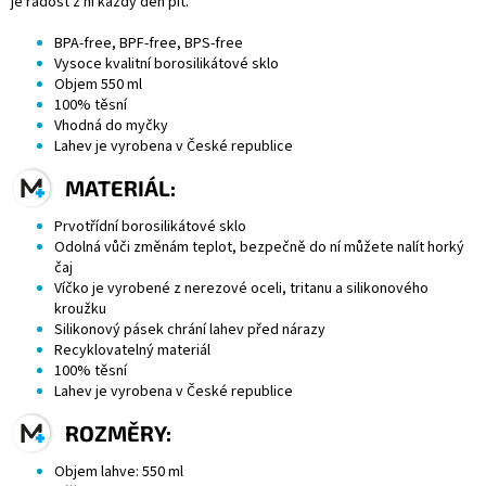
je radost z ní každý den pít.
BPA-free, BPF-free, BPS-free
Vysoce kvalitní borosilikátové sklo
Objem 550 ml
100% těsní
Vhodná do myčky
Lahev je vyrobena v České republice
MATERIÁL:
Prvotřídní borosilikátové sklo
Odolná vůči změnám teplot, bezpečně do ní můžete nalít horký
čaj
Víčko je vyrobené z nerezové oceli, tritanu a silikonového
kroužku
Silikonový pásek chrání lahev před nárazy
Recyklovatelný materiál
100% těsní
Lahev je vyrobena v České republice
ROZMĚRY:
Objem lahve: 550 ml