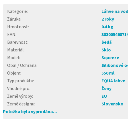
Kategorie
:
Láhve na vo
Záruka
:
2 roky
Hmotnost
:
0.4 kg
EAN
:
38300546871
Barevnost
:
Šedá
Materiál
:
Sklo
Model
:
Squeeze
Obal / Ochrana
:
Silikonové o
Objem
:
550 ml
Typ produktu
:
EQUA lahve
Vhodné pro
:
Ženy
Země výroby
:
EU
Země designu
:
Slovensko
Položka byla vyprodána…