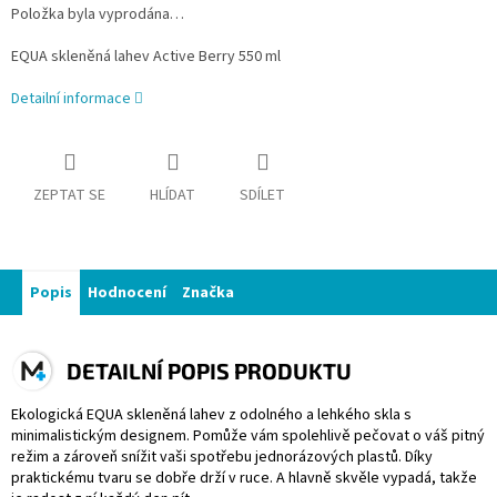
Položka byla vyprodána…
EQUA skleněná lahev Active Berry 550 ml
Detailní informace
ZEPTAT SE
HLÍDAT
SDÍLET
Popis
Hodnocení
Značka
DETAILNÍ POPIS PRODUKTU
Ekologická EQUA skleněná lahev z odolného a lehkého skla s
minimalistickým designem. Pomůže vám spolehlivě pečovat o váš pitný
režim a zároveň snížit vaši spotřebu jednorázových plastů. Díky
praktickému tvaru se dobře drží v ruce. A hlavně skvěle vypadá, takže