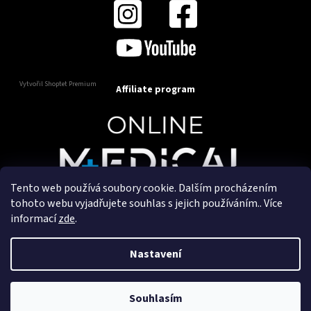
Vytvořil Shoptet Premium
Affiliate program
Tento web používá soubory cookie. Dalším procházením
Copyright 2025
OnlineMedical.cz
. Všechna práva
tohoto webu vyjadřujete souhlas s jejich používáním.. Více
vyhrazena.
informací
zde
.
Vytvořil a marketingově zajišťuje
HyperGroup.cz
Nastavení
Souhlasím