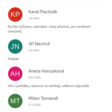
Karel Pacholík
KP
Hodnocení obchodu je 4 z 5 hvězdiček.
5.6.2026
Rychle vyřízeno, odesláno. Ceny příznivé, jen sortiment
omezený.
Jiří Nechvíl
JN
Hodnocení obchodu je 5 z 5 hvězdiček.
4.6.2026
funguje.
Aneta Hanusková
AH
Hodnocení obchodu je 5 z 5 hvězdiček.
28.5.2026
Vše v pořádku, rukavice se netrhají, velikost odpovídá.
Milan Tomandl
MT
Hodnocení obchodu je 5 z 5 hvězdiček.
27.5.2026