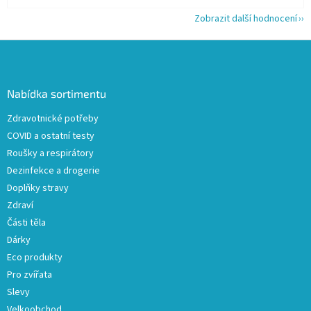
Zobrazit další hodnocení
Z
á
p
a
Nabídka sortimentu
t
Zdravotnické potřeby
í
COVID a ostatní testy
Roušky a respirátory
Dezinfekce a drogerie
Doplňky stravy
Zdraví
Části těla
Dárky
Eco produkty
Pro zvířata
Slevy
Velkoobchod