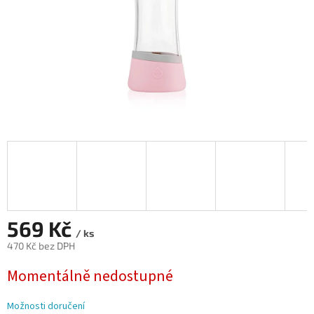
569 Kč
/ ks
470 Kč bez DPH
Měrná
Momentálně nedostupné
cena:
Možnosti doručení