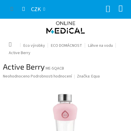
Přejít
NÁKUP
na
CZK
obsah
KOŠÍK
Domů
Eco výrobky
ECO DOMÁCNOST
Láhve na vodu
Active Berry
Active Berry
ME-SQACB
Průměrné
Neohodnoceno
Podrobnosti hodnocení
Značka:
Equa
hodnocení
produktu
je
0,0
z
5
hvězdiček.