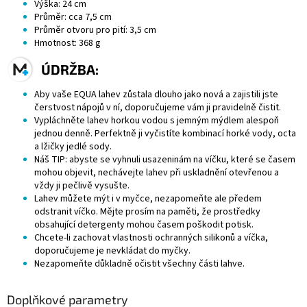
Výška: 24 cm
Průměr: cca 7,5 cm
Průměr otvoru pro pití: 3,5 cm
Hmotnost: 368 g
ÚDRŽBA:
Aby vaše EQUA lahev zůstala dlouho jako nová a zajistili jste
čerstvost nápojů v ní, doporučujeme vám ji pravidelně čistit.
Vypláchněte lahev horkou vodou s jemným mýdlem alespoň
jednou denně. Perfektně ji vyčistíte kombinací horké vody, octa
a lžičky jedlé sody.
Náš TIP: abyste se vyhnuli usazeninám na víčku, které se časem
mohou objevit, nechávejte lahev při uskladnění otevřenou a
vždy ji pečlivě vysušte.
Lahev můžete mýt i v myčce, nezapomeňte ale předem
odstranit víčko. Mějte prosím na paměti, že prostředky
obsahující detergenty mohou časem poškodit potisk.
Chcete-li zachovat vlastnosti ochranných silikonů a víčka,
doporučujeme je nevkládat do myčky.
Nezapomeňte důkladně očistit všechny části lahve.
Doplňkové parametry