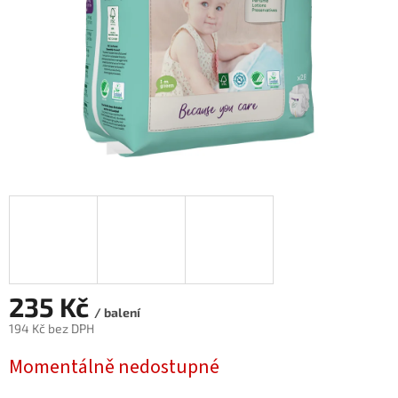
235 Kč
/ balení
194 Kč bez DPH
Měrná
Momentálně nedostupné
cena: