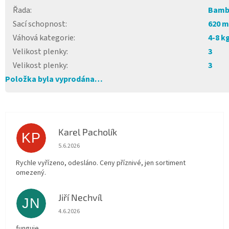
Řada
:
Bamb
Sací schopnost
:
620 m
Váhová kategorie
:
4-8 k
Velikost plenky
:
3
Velikost plenky
:
3
Položka byla vyprodána…
Karel Pacholík
KP
Hodnocení obchodu je 4 z 5 hvězdiček.
5.6.2026
Rychle vyřízeno, odesláno. Ceny příznivé, jen sortiment
omezený.
Jiří Nechvíl
JN
Hodnocení obchodu je 5 z 5 hvězdiček.
4.6.2026
funguje.