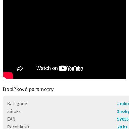
Doplňkové parametry
Kategorie
:
Jedno
Záruka
:
2 rok
EAN
:
57035
Počet kusů
:
28 ks