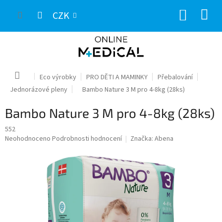
Přejít
NÁKUP
na
CZK
obsah
KOŠÍK
Domů
Eco výrobky
PRO DĚTI A MAMINKY
Přebalování
Jednorázové pleny
Bambo Nature 3 M pro 4-8kg (28ks)
Bambo Nature 3 M pro 4-8kg (28ks)
552
Průměrné
Neohodnoceno
Podrobnosti hodnocení
Značka:
Abena
hodnocení
produktu
je
0,0
z
5
hvězdiček.