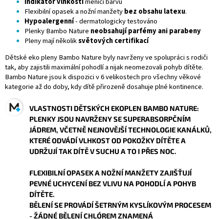
Indikátor vlhkosti
měnící barvu
Flexibilní opasek a nožní manžety
bez obsahu latexu
.
Hypoalergenní
- dermatologicky testováno
Plenky Bambo Nature
neobsahují parfémy ani parabeny
Pleny mají několik
světových certifikací
Dětské eko pleny Bambo Nature byly navrženy ve spolupráci s rodiči
tak, aby zajistili maximální pohodlí a nijak neomezovali pohyb dítěte.
Bambo Nature jsou k dispozici v 6 velikostech pro všechny věkové
kategorie až do doby, kdy dítě přirozeně dosahuje plné kontinence.
VLASTNOSTI DĚTSKÝCH EKOPLEN BAMBO NATURE:
PLENKY JSOU NAVRŽENY SE SUPERABSORPČNÍM
JÁDREM, VČETNĚ NEJNOVĚJŠÍ TECHNOLOGIE KANÁLKŮ,
KTERÉ ODVÁDÍ VLHKOST OD POKOŽKY DÍTĚTE A
UDRŽUJÍ TAK DÍTĚ V SUCHU A TO I PŘES NOC.
FLEXIBILNÍ OPASEK A NOŽNÍ MANŽETY ZAJIŠŤUJÍ
PEVNÉ UCHYCENÍ BEZ VLIVU NA POHODLÍ A POHYB
DÍTĚTE.
BĚLENÍ SE PROVÁDÍ ŠETRNÝM KYSLÍKOVÝM PROCESEM
-
ŽÁDNÉ BĚLENÍ CHLÓREM
ZNAMENÁ