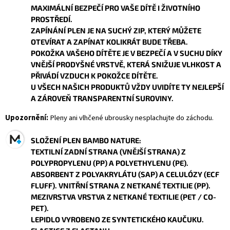
MAXIMÁLNÍ BEZPEČÍ PRO VAŠE DÍTĚ I ŽIVOTNÍHO
PROSTŘEDÍ.
ZAPÍNÁNÍ PLEN JE NA SUCHÝ ZIP, KTERÝ MŮŽETE
OTEVÍRAT A ZAPÍNAT KOLIKRÁT BUDE TŘEBA.
POKOŽKA VAŠEHO DÍTĚTE JE V BEZPEČÍ A V SUCHU DÍKY
VNĚJŠÍ PRODYŠNÉ VRSTVĚ, KTERÁ SNIŽUJE VLHKOST A
PŘIVÁDÍ VZDUCH K POKOŽCE DÍTĚTE.
U VŠECH NAŠICH PRODUKTŮ VŽDY UVIDÍTE TY NEJLEPŠÍ
A ZÁROVEŇ TRANSPARENTNÍ SUROVINY.
Upozornění:
Pleny ani vlhčené ubrousky nesplachujte do záchodu.
SLOŽENÍ PLEN BAMBO NATURE:
TEXTILNÍ ZADNÍ STRANA (VNĚJŠÍ STRANA) Z
POLYPROPYLENU (PP) A POLYETHYLENU (PE).
ABSORBENT Z POLYAKRYLÁTU (SAP) A CELULÓZY (ECF
FLUFF). VNITŘNÍ STRANA Z NETKANÉ TEXTILIE (PP).
MEZIVRSTVA VRSTVA Z NETKANÉ TEXTILIE (PET / CO-
PET).
LEPIDLO VYROBENO ZE SYNTETICKÉHO KAUČUKU.