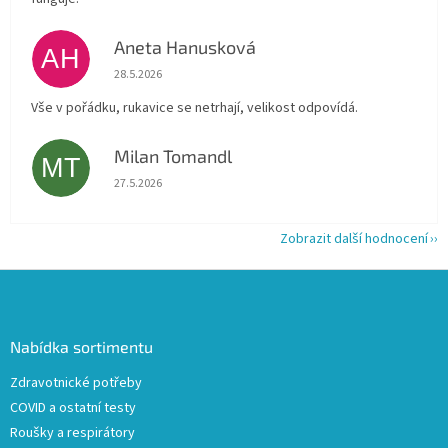
Aneta Hanusková
AH
Hodnocení obchodu je 5 z 5 hvězdiček.
28.5.2026
Vše v pořádku, rukavice se netrhají, velikost odpovídá.
Milan Tomandl
MT
Hodnocení obchodu je 5 z 5 hvězdiček.
27.5.2026
Zobrazit další hodnocení
Z
á
p
a
Nabídka sortimentu
t
Zdravotnické potřeby
í
COVID a ostatní testy
Roušky a respirátory