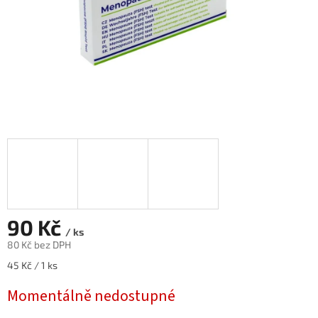
90 Kč
/ ks
80 Kč bez DPH
Měrná
45 Kč / 1 ks
cena:
Momentálně nedostupné