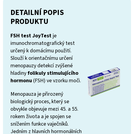
DETAILNÍ POPIS
PRODUKTU
FSH test JoyTest
je
imunochromatografický test
určený k domácímu použití.
Slouží k orientačnímu určení
menopauzy detekcí zvýšené
hladiny
folikuly stimulujícího
hormonu
(FSH) ve vzorku moči.
Menopauza je přirozený
biologický proces, který se
obvykle objevuje mezi 45. a 55.
rokem života a je spojen se
snížením funkce vaječníků.
Jedním z hlavních hormonálních