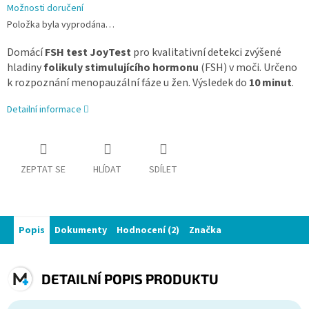
Možnosti doručení
Položka byla vyprodána…
Domácí
FSH test JoyTest
pro kvalitativní detekci zvýšené
hladiny
folikuly stimulujícího hormonu
(FSH) v moči. Určeno
k rozpoznání menopauzální fáze u žen. Výsledek do
10 minut
.
Detailní informace
ZEPTAT SE
HLÍDAT
SDÍLET
Popis
Dokumenty
Hodnocení (2)
Značka
DETAILNÍ POPIS PRODUKTU