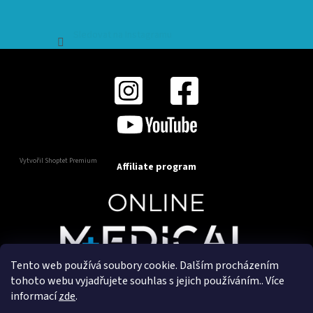
Sledovat na Instagramu
Vytvořil Shoptet Premium
Affiliate program
Tento web používá soubory cookie. Dalším procházením
Copyright 2025
OnlineMedical.cz
. Všechna práva
tohoto webu vyjadřujete souhlas s jejich používáním.. Více
vyhrazena.
informací
zde
.
Vytvořil a marketingově zajišťuje
HyperGroup.cz