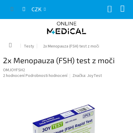
Přejít
NÁKUP
na
CZK
obsah
KOŠÍK
Domů
Testy
2x Menopauza (FSH) test z moči
2x Menopauza (FSH) test z moči
OMJOYFSH2
Průměrné
2 hodnocení
Podrobnosti hodnocení
Značka:
JoyTest
hodnocení
produktu
je
5,0
z
5
hvězdiček.