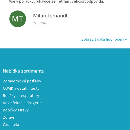
Vše v pořádku, rukavice se netrhají, velikost odpovídá.
Milan Tomandl
MT
Hodnocení obchodu je 5 z 5 hvězdiček.
27.5.2026
Zobrazit další hodnocení
Z
á
p
a
Nabídka sortimentu
t
Zdravotnické potřeby
í
COVID a ostatní testy
Roušky a respirátory
Dezinfekce a drogerie
Doplňky stravy
Zdraví
Části těla