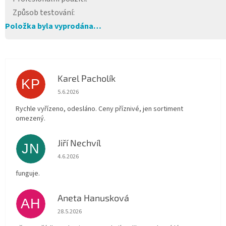
Způsob testování
:
Položka byla vyprodána…
Karel Pacholík
KP
Hodnocení obchodu je 4 z 5 hvězdiček.
5.6.2026
Rychle vyřízeno, odesláno. Ceny příznivé, jen sortiment
omezený.
Jiří Nechvíl
JN
Hodnocení obchodu je 5 z 5 hvězdiček.
4.6.2026
funguje.
Aneta Hanusková
AH
Hodnocení obchodu je 5 z 5 hvězdiček.
28.5.2026