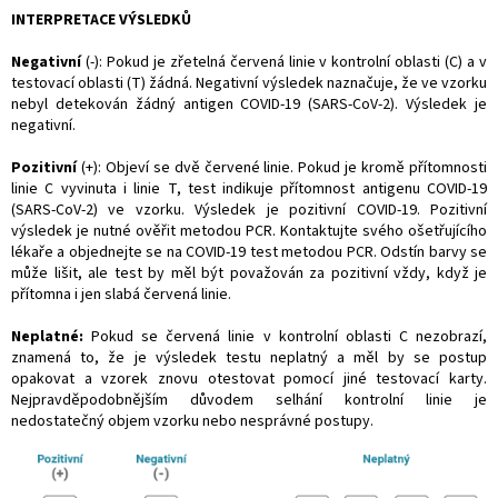
INTERPRETACE VÝSLEDKŮ
Negativní
(-): Pokud je zřetelná červená linie v kontrolní oblasti (C) a v
testovací oblasti (T) žádná. Negativní výsledek naznačuje, že ve vzorku
nebyl detekován žádný antigen COVID-19 (SARS-CoV-2). Výsledek je
negativní.
Pozitivní
(+): Objeví se dvě červené linie. Pokud je kromě přítomnosti
linie C vyvinuta i linie T, test indikuje přítomnost antigenu COVID-19
(SARS-CoV-2) ve vzorku. Výsledek je pozitivní COVID-19. Pozitivní
výsledek je nutné ověřit metodou PCR. Kontaktujte svého ošetřujícího
lékaře a objednejte se na COVID-19 test metodou PCR. Odstín barvy se
může lišit, ale test by měl být považován za pozitivní vždy, když je
přítomna i jen slabá červená linie.
Neplatné:
Pokud se červená linie v kontrolní oblasti C nezobrazí,
znamená to, že je výsledek testu neplatný a měl by se postup
opakovat a vzorek znovu otestovat pomocí jiné testovací karty.
Nejpravděpodobnějším důvodem selhání kontrolní linie je
nedostatečný objem vzorku nebo nesprávné postupy.