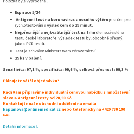
Položka byla vyprodána…
Expirace 5/24
Antigenní test na koronavirus z nosního výtěru
je určen pro
rychlotestování
s výsledkem do 15 minut.
Nejpřesnější a nejkvalitnější test na trhu
dle
nezávislého
testu
české laboratoře
.
Výsledek testu byl obdobně přesný,
jako u PCR testů
.
Test je schválen
Ministerstvem zdravotnictví
.
25 ks v balení.
Senzitivita: 97,1 %,
specificita: 99,6 %, celková přesnost: 99,3 %
Plánujete větší objednávku?
Rádi Vám připravíme individuální cenovou nabídku s množstevní
slevou. Antigenní testy od 20,90 Kč.
Kontaktujte naše obchodní oddělení na emailu
kaplanova
@
onlinemedical.cz
nebo telefonicky na +420 730 190
648.
Detailní informace