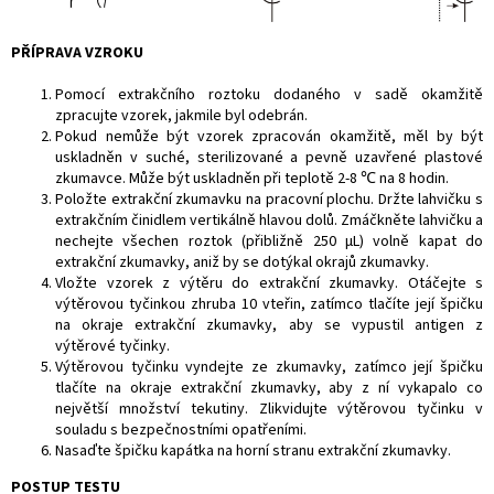
PŘÍPRAVA VZROKU
Pomocí extrakčního roztoku dodaného v sadě okamžitě
zpracujte vzorek, jakmile byl odebrán.
Pokud nemůže být vzorek zpracován okamžitě, měl by být
uskladněn v suché, sterilizované a pevně uzavřené plastové
zkumavce. Může být uskladněn při teplotě 2-8 ℃ na 8 hodin.
Položte extrakční zkumavku na pracovní plochu. Držte lahvičku s
extrakčním činidlem vertikálně hlavou dolů. Zmáčkněte lahvičku a
nechejte všechen roztok (přibližně 250 μL) volně kapat do
extrakční zkumavky, aniž by se dotýkal okrajů zkumavky.
Vložte vzorek z výtěru do extrakční zkumavky. Otáčejte s
výtěrovou tyčinkou zhruba 10 vteřin, zatímco tlačíte její špičku
na okraje extrakční zkumavky, aby se vypustil antigen z
výtěrové tyčinky.
Výtěrovou tyčinku vyndejte ze zkumavky, zatímco její špičku
tlačíte na okraje extrakční zkumavky, aby z ní vykapalo co
největší množství tekutiny. Zlikvidujte výtěrovou tyčinku v
souladu s bezpečnostními opatřeními.
Nasaďte špičku kapátka na horní stranu extrakční zkumavky.
POSTUP TESTU