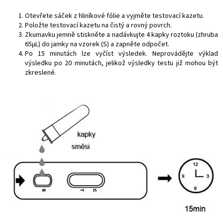
Otevřete sáček z hliníkové fólie a vyjměte testovací kazetu.
Položte testovací kazetu na čistý a rovný povrch.
Zkumavku jemně stiskněte a nadávkujte 4 kapky roztoku (zhruba
65μL) do jamky na vzorek (S) a zapněte odpočet.
Po 15 minutách lze vyčíst výsledek. Neprovádějte výklad
výsledku po 20 minutách, jelikož výsledky testu již mohou být
zkreslené.