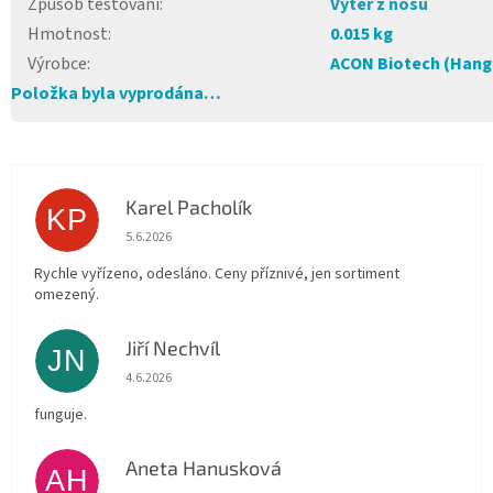
Způsob testování
:
Výtěr z nosu
Hmotnost
:
0.015 kg
Výrobce
:
ACON Biotech (Hangz
Položka byla vyprodána…
Karel Pacholík
KP
Hodnocení obchodu je 4 z 5 hvězdiček.
5.6.2026
Rychle vyřízeno, odesláno. Ceny příznivé, jen sortiment
omezený.
Jiří Nechvíl
JN
Hodnocení obchodu je 5 z 5 hvězdiček.
4.6.2026
funguje.
Aneta Hanusková
AH
Hodnocení obchodu je 5 z 5 hvězdiček.