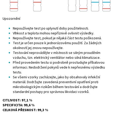
Upozornění
Nepoužívejte test po uplynutí doby použitelnosti.
Vlhkost a teplota mohou nepříznivě ovlivnit výsledky.
Nepoužívejte test, pokud je nějaká část testu poškozená.
Test je určen pouze k jednorázovému použití. Za žádných
okolností jej znovu nepoužívejte.
Testování neprovádějte v místnosti se silným prouděním
vzduchu, tzn. elektrický ventilátor nebo silná klimatizace.
Před provedením testu si podrobně prostudujte příbalovou
informaci. Nedodržení pokynů vede k nepřesnému výsledku
testu.
Se všemi vzorky zacházejte, jako by obsahovaly infekční
materiál. Dodržujte zavedená preventivní opatření proti
mikrobiologickým rizikům během testování a dodržujte
standardní postupy pro správnou likvidaci vzorků.
CITLIVOST: 97,1 %
SPECIFICITA: 99,6 %
CELKOVÁ PŘESNOST: 99,3 %