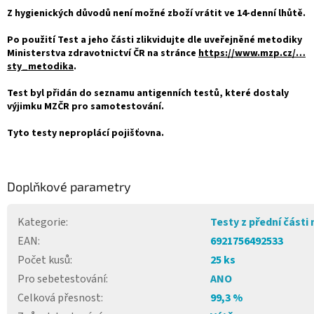
Z hygienických důvodů není možné zboží vrátit ve 14-denní lhůtě.
Po použití Test a jeho části zlikvidujte dle uveřejněné metodiky
Ministerstva zdravotnictví ČR na stránce
https://www.mzp.cz/…
sty_metodika
.
Test byl přidán do seznamu antigenních testů, které dostaly
výjimku MZČR pro samotestování.
Tyto testy neproplácí pojišťovna.
Doplňkové parametry
Kategorie
:
Testy z přední části
EAN
:
6921756492533
Počet kusů
:
25 ks
Pro sebetestování
:
ANO
Celková přesnost
:
99,3 %