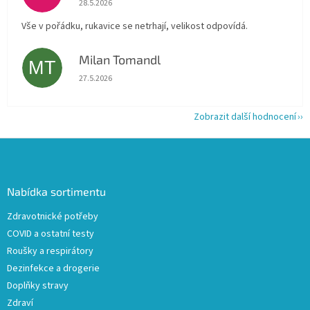
28.5.2026
Vše v pořádku, rukavice se netrhají, velikost odpovídá.
Milan Tomandl
MT
Hodnocení obchodu je 5 z 5 hvězdiček.
27.5.2026
Zobrazit další hodnocení
Z
á
p
a
Nabídka sortimentu
t
Zdravotnické potřeby
í
COVID a ostatní testy
Roušky a respirátory
Dezinfekce a drogerie
Doplňky stravy
Zdraví