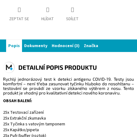
ZEPTAT SE
HLÍDAT
SDÍLET
Popis
Dokumenty
Hodnocení (3)
Značka
DETAILNÍ POPIS PRODUKTU
Rychlý jednorázový test k detekci antigenu COVID-19. Testy jsou
komfortní – není třeba zasunovat tyčinku hluboko do nosohltanu –
testování se provádí ze vzorku získaného výtěrem z nosu. Tento
produkt je vhodný pro kvalitativní detekci nového koronaviru.
OBSAH BALENÍ:
25x Testovací zařízení
25x Extrakční zkumavka
25x Tyčinka s vatovým tamponem
25x Kapátko/pipeta
25x Pufr/buffer (roztok)