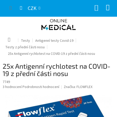
Přejít
NÁKUP
na
CZK
obsah
KOŠÍK
Domů
Testy
Antigenní testy Covid-19
Testy z přední části nosu
25x Antigenní rychlotest na COVID-19 z přední části nosu
25x Antigenní rychlotest na COVID-
19 z přední části nosu
7749
Průměrné
3 hodnocení
Podrobnosti hodnocení
Značka:
FLOWFLEX
hodnocení
produktu
je
5,0
z
5