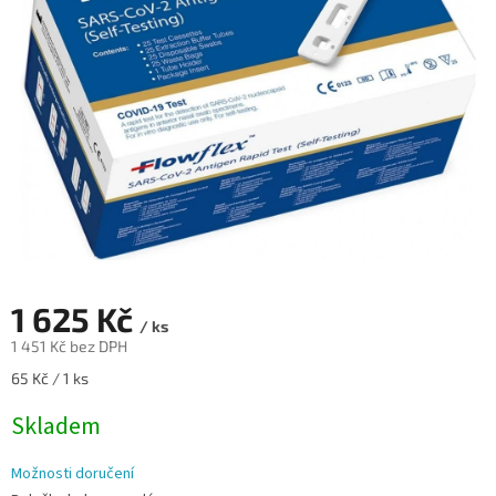
hvězdiček.
1 625 Kč
/ ks
1 451 Kč bez DPH
Měrná
65 Kč / 1 ks
cena:
Skladem
Možnosti doručení