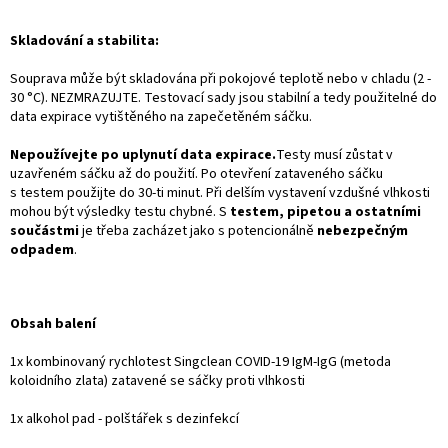
Skladování a stabilita:
Souprava může být skladována při pokojové teplotě nebo v chladu (2 -
30 °C). NEZMRAZUJTE. Testovací sady jsou stabilní a tedy použitelné do
data expirace vytištěného na zapečetěném sáčku.
Nepoužívejte po uplynutí data expirace.
Testy musí zůstat v
uzavřeném sáčku až do použití. Po otevření zataveného sáčku
s testem použijte do 30-ti minut. Při delším vystavení vzdušné vlhkosti
mohou být výsledky testu chybné. S
testem, pipetou a ostatními
součástmi
je třeba zacházet jako s potencionálně
nebezpečným
odpadem
.
Obsah balení
1x kombinovaný rychlotest Singclean COVID-19 IgM-IgG (metoda
koloidního zlata) zatavené se sáčky proti vlhkosti
1x alkohol pad - polštářek s dezinfekcí