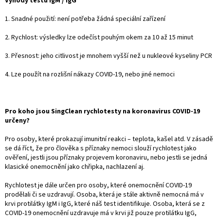
Výhody testu IgM / IgG
1. Snadné použití: není potřeba žádná speciální zařízení
2. Rychlost: výsledky lze odečíst pouhým okem za 10 až 15 minut
3. Přesnost: jeho citlivost je mnohem vyšší než u nukleové kyseliny PCR
4. Lze použít na rozlišní nákazy COVID-19, nebo jiné nemoci
Pro koho jsou SingClean rychlotesty na koronavirus COVID-19
určeny?
Pro osoby, které prokazují imunitní reakci – teplota, kašel atd. V zásadě
se dá říct, že pro člověka s příznaky nemoci slouží rychlotest jako
ověření, jestli jsou příznaky projevem koronaviru, nebo jestli se jedná
klasické onemocnění jako chřipka, nachlazení aj.
Rychlotest je dále určen pro osoby, které onemocnění COVID-19
prodělali či se uzdravují. Osoba, která je stále aktivně nemocná má v
krvi protilátky IgM i IgG, které náš test identifikuje. Osoba, která se z
COVID-19 onemocnění uzdravuje má v krvi již pouze protilátku IgG,