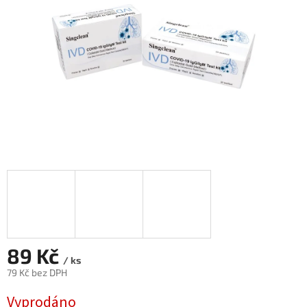
89 Kč
/ ks
79 Kč bez DPH
Měrná
Vyprodáno
cena: