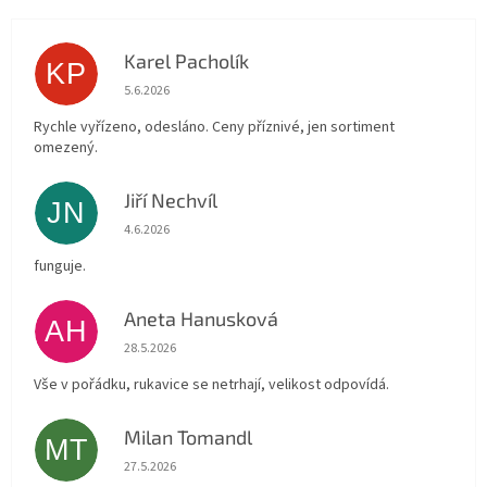
Karel Pacholík
KP
Hodnocení obchodu je 4 z 5 hvězdiček.
5.6.2026
Rychle vyřízeno, odesláno. Ceny příznivé, jen sortiment
omezený.
Jiří Nechvíl
JN
Hodnocení obchodu je 5 z 5 hvězdiček.
4.6.2026
funguje.
Aneta Hanusková
AH
Hodnocení obchodu je 5 z 5 hvězdiček.
28.5.2026
Vše v pořádku, rukavice se netrhají, velikost odpovídá.
Milan Tomandl
MT
Hodnocení obchodu je 5 z 5 hvězdiček.
27.5.2026