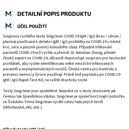
DETAILNÍ POPIS PRODUKTU
ÚČEL POUŽITÍ
Souprava rychlého testu Singclean COVID-19 IgM / IgG (krev / sérum /
plazma) používaná k detekci IgM / IgG protilátky na COVID-19 v lidské
krvi, séru a plazmě pomocí koloidního zlata. Případné infikování
pacientů COVID-19 určí rychle a přesně. Dr. Nanshan Zhong, přední
čínský expert na COVID-19, důrazně doporučuje soupravu pro testování
protilátek, aby rychle identifikovala velké množství infikovaných
pacientů a asymptomatických nosičů. Čínská centra pro kontrolu a
prevenci nemocí ji široce používají. Právě teď poptávka po COVID-19
IgM / IgG Rapid Test Kit, na světě drasticky roste.
Testy Singclean jsou spolehlivé. Nejedná se o testy dovezené jak
českou tak španělskou vládou. Singclean je společnost mající pobočku
ve Švédsku. Firma Singclean vyrábí celou řadu jiných testů
(těhotenské, HIV, atd..).