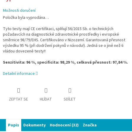
Možnosti doručení
Položka byla vyprodána…
Tyto testy mají CE certifikaci, splňují 56/2015 Sb. o technických
požadavcích na diagnostické zdravotnické prostředky i evropské
směrnice 98/79/EHS. Certifikováno v Nizozemí. Garantovaná přesnost
výsledku 95 % (při dodržení pokynů v návodu!).
Jedná se o jiné než-li
vládou dovezené testy!!
Senzitivita: 96 %, specificita: 98,29 %, celková přesnost: 97,84 %.
Detailní informace
ZEPTAT SE
HLÍDAT
SDÍLET
Popis
Dokumenty
Hodnocení (32)
Značka