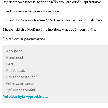
1x jednorázová lanceta se speciální špičkou pro odběr kapilární krve
1x jednorázová mikropipeta k sání krve
1x injekční stříkačka s hrotem 0,10ml reakčního roztoku pufru (buffer)
Z hygienických důvodů není možné zboží vrátit ve 14-denní lhůtě.
Doplňkové parametry
Kategorie
:
Hmotnost
:
EAN
:
Počet kusů
:
Pro sebetestování
:
Celková přesnost
:
Způsob testování
:
Položka byla vyprodána…