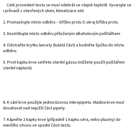
Celé provedení testu se musí odehrát ve stejné teplotě. Vyvarujte se
i průvanů z otevřených oken, klimatizace atd.
2. Promasírujte místo odběru – bříško prstu či okraj bříška prstu.
3. Dezinfikujte místo odběru přiloženým alkoholovým polštářkem
4. Odstraňte krytku lancety (kulatá část) a bodněte špičku do místa
odběru.
5. První kapku krve setřete sterilní gázou (můžete použít polštářem
sterilní náplasti).
6. K sání krve použijte jednorázovou mikropipetu. Hladina krve musí
dosahovat nad nejužší část pipety.
7. Kápněte 2 kapky krve (případně 1 kapku séra, nebo plazmy) do
menšího otvoru ve spodní části testu.