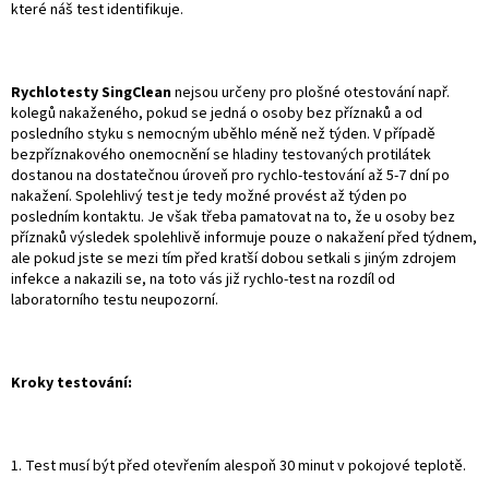
které náš test identifikuje.
Rychlotesty SingClean
nejsou určeny pro plošné otestování např.
kolegů nakaženého, pokud se jedná o osoby bez příznaků a od
posledního styku s nemocným uběhlo méně než týden. V případě
bezpříznakového onemocnění se hladiny testovaných protilátek
dostanou na dostatečnou úroveň pro rychlo-testování až 5-7 dní po
nakažení. Spolehlivý test je tedy možné provést až týden po
posledním kontaktu. Je však třeba pamatovat na to, že u osoby bez
příznaků výsledek spolehlivě informuje pouze o nakažení před týdnem,
ale pokud jste se mezi tím před kratší dobou setkali s jiným zdrojem
infekce a nakazili se, na toto vás již rychlo-test na rozdíl od
laboratorního testu neupozorní.
Kroky testování:
1. Test musí být před otevřením alespoň 30 minut v pokojové teplotě.