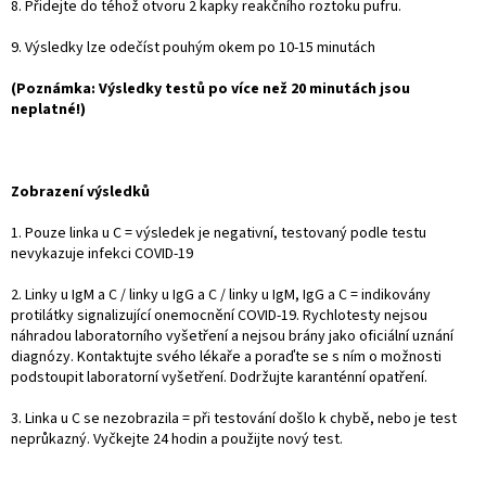
8. Přidejte do téhož otvoru 2 kapky reakčního roztoku pufru.
9. Výsledky lze odečíst pouhým okem po 10-15 minutách
(Poznámka: Výsledky testů po více než 20 minutách jsou
neplatné!)
Zobrazení výsledků
1. Pouze linka u C = výsledek je negativní, testovaný podle testu
nevykazuje infekci COVID-19
2. Linky u IgM a C / linky u IgG a C / linky u IgM, IgG a C = indikovány
protilátky signalizující onemocnění COVID-19. Rychlotesty nejsou
náhradou laboratorního vyšetření a nejsou brány jako oficiální uznání
diagnózy. Kontaktujte svého lékaře a poraďte se s ním o možnosti
podstoupit laboratorní vyšetření. Dodržujte karanténní opatření.
3. Linka u C se nezobrazila = při testování došlo k chybě, nebo je test
neprůkazný. Vyčkejte 24 hodin a použijte nový test.