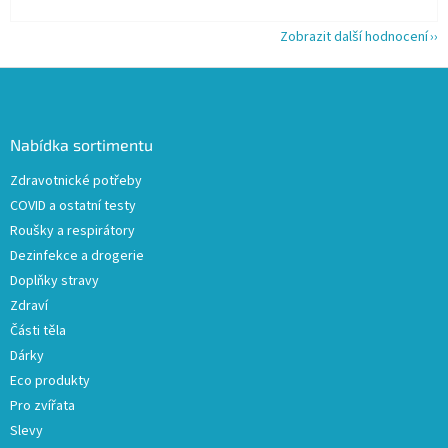
Zobrazit další hodnocení
Z
á
p
a
Nabídka sortimentu
t
Zdravotnické potřeby
í
COVID a ostatní testy
Roušky a respirátory
Dezinfekce a drogerie
Doplňky stravy
Zdraví
Části těla
Dárky
Eco produkty
Pro zvířata
Slevy