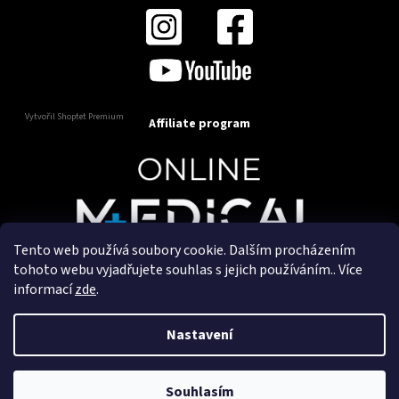
Vytvořil Shoptet Premium
Affiliate program
Tento web používá soubory cookie. Dalším procházením
Copyright 2025
OnlineMedical.cz
. Všechna práva
tohoto webu vyjadřujete souhlas s jejich používáním.. Více
vyhrazena.
informací
zde
.
Vytvořil a marketingově zajišťuje
HyperGroup.cz
Nastavení
Souhlasím