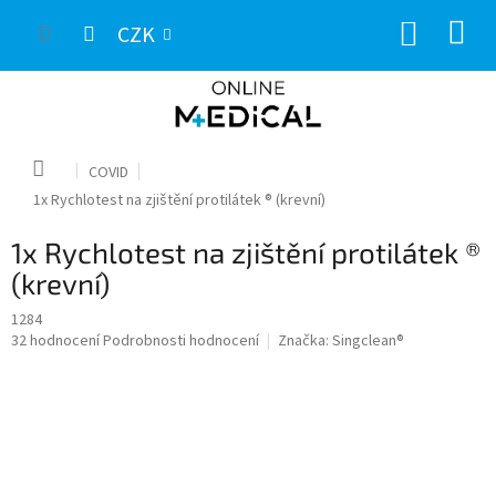
Přejít
NÁKUP
na
CZK
obsah
KOŠÍK
Domů
COVID
1x Rychlotest na zjištění protilátek ® (krevní)
1x Rychlotest na zjištění protilátek ®
(krevní)
1284
Průměrné
32 hodnocení
Podrobnosti hodnocení
Značka:
Singclean®
hodnocení
produktu
je
4,0
z
5
hvězdiček.