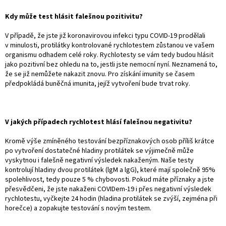
Kdy může test hlásit falešnou pozitivitu?
V případě, že jste již koronavirovou infekci typu COVID-19 prodělali
v minulosti, protilátky kontrolované rychlotestem zůstanou ve vašem
organismu odhadem celé roky. Rychlotesty se vám tedy budou hlásit
jako pozitivní bez ohledu na to, jestli jste nemocní nyní. Neznamená to,
že se již nemůžete nakazit
znovu. Pro získání imunity se časem
předpokládá buněčná imunita, jejíž vytvoření bude trvat roky.
V jakých případech rychlotest hlásí falešnou negativitu?
Kromě výše zmíněného testování bezpříznakových osob příliš krátce
po vytvoření dostatečné hladiny protilátek se výjimečně může
vyskytnou i falešně negativní výsledek nakaženým. Naše testy
kontrolují hladiny dvou protilátek (lgM a lgG), které mají společně 95%
spolehlivost, tedy pouze 5 % chybovosti. Pokud máte příznaky a jste
přesvědčeni, že jste nakaženi COVIDem-19 i přes negativní výsledek
rychlotestu, vyčkejte 24 hodin (hladina protilátek se zvýší, zejména při
horečce) a zopakujte testování s novým testem.