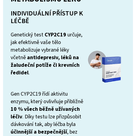
INDIVIDUÁLNÍ PŘÍSTUP K
LÉČBĚ
Genetický test
CYP2C19
určuje,
jak efektivně vaše tělo
metabolizuje vybrané léky
včetně
antidepresiv, léků na
žaludeční potíže či krevních
ředidel
.
Gen CYP2C19 řídí aktivitu
enzymu, který ovlivňuje přibližně
10 % všech běžně užívaných
léčiv
. Díky testu lze přizpůsobit
dávkování tak, aby léčba byla
účinnější a bezpečnější
, bez