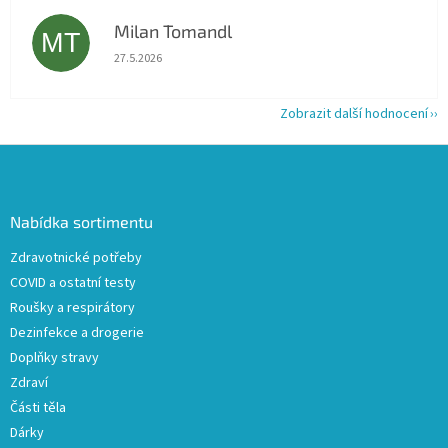
Milan Tomandl
MT
Hodnocení obchodu je 5 z 5 hvězdiček.
27.5.2026
Zobrazit další hodnocení
Z
á
p
a
Nabídka sortimentu
t
Zdravotnické potřeby
í
COVID a ostatní testy
Roušky a respirátory
Dezinfekce a drogerie
Doplňky stravy
Zdraví
Části těla
Dárky