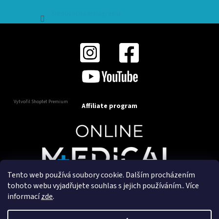
Sledovat na Instagramu
Vytvořil Shoptet Premium
Affiliate program
Tento web používá soubory cookie. Dalším procházením
Copyright 2025
OnlineMedical.cz
. Všechna práva
tohoto webu vyjadřujete souhlas s jejich používáním.. Více
vyhrazena.
informací
zde
.
Vytvořil a marketingově zajišťuje
HyperGroup.cz