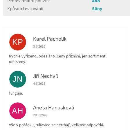
Profesionální použití
:
Ano
Způsob testování
:
Sliny
Karel Pacholík
KP
Hodnocení obchodu je 4 z 5 hvězdiček.
5.6.2026
Rychle vyřízeno, odesláno. Ceny příznivé, jen sortiment
omezený.
Jiří Nechvíl
JN
Hodnocení obchodu je 5 z 5 hvězdiček.
4.6.2026
funguje.
Aneta Hanusková
AH
Hodnocení obchodu je 5 z 5 hvězdiček.
28.5.2026
Vše v pořádku, rukavice se netrhají, velikost odpovídá.