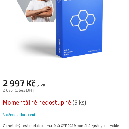
hvězdiček.
2 997 Kč
/ ks
2 676 Kč bez DPH
Měrná
Momentálně nedostupné
(5 ks)
cena:
Možnosti doručení
Genetický test metabolismu léků CYP2C19 pomáhá zjistit, jak rychle