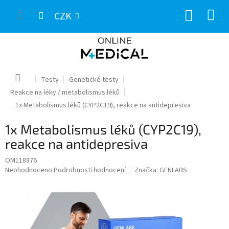
Přejít
NÁKUP
na
CZK
obsah
KOŠÍK
Domů
Testy
Genetické testy
Reakce na léky / metabolismus léků
1x Metabolismus léků (CYP2C19), reakce na antidepresiva
1x Metabolismus léků (CYP2C19),
reakce na antidepresiva
OM118876
Průměrné
Neohodnoceno
Podrobnosti hodnocení
Značka:
GENLABS
hodnocení
produktu
je
0,0
z
5