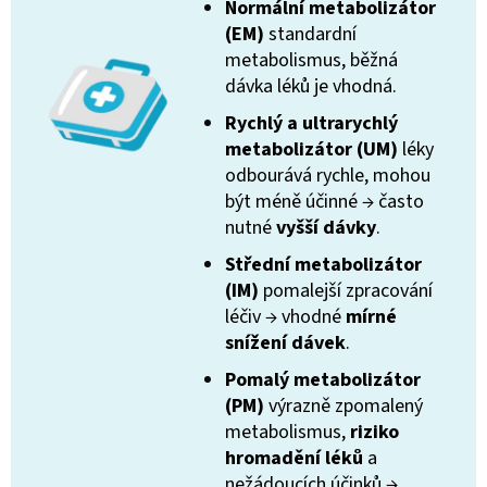
Normální metabolizátor
(EM)
standardní
metabolismus, běžná
dávka léků je vhodná.
Rychlý a ultrarychlý
metabolizátor (UM)
léky
odbourává rychle, mohou
být méně účinné → často
nutné
vyšší dávky
.
Střední metabolizátor
(IM)
pomalejší zpracování
léčiv → vhodné
mírné
snížení dávek
.
Pomalý metabolizátor
(PM)
výrazně zpomalený
metabolismus,
riziko
hromadění léků
a
nežádoucích účinků →