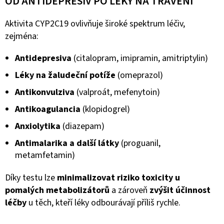
OD ANTIDEPRESIV PO LÉKY NA TRÁVENÍ
Aktivita CYP2C19 ovlivňuje široké spektrum léčiv,
zejména:
Antidepresiva
(citalopram, imipramin, amitriptylin)
Léky na žaludeční potíže
(omeprazol)
Antikonvulziva
(valproát, mefenytoin)
Antikoagulancia
(klopidogrel)
Anxiolytika
(diazepam)
Antimalarika a další látky
(proguanil,
metamfetamin)
Díky testu lze
minimalizovat riziko toxicity u
pomalých metabolizátorů
a zároveň
zvýšit účinnost
léčby
u těch, kteří léky odbourávají příliš rychle.