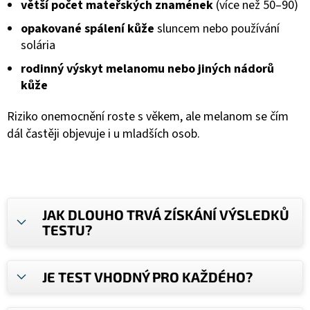
větší počet mateřských znamének
(více než 50–90)
opakované spálení kůže
sluncem nebo používání
solária
rodinný výskyt melanomu nebo jiných nádorů
kůže
Riziko onemocnění roste s věkem, ale melanom se čím
dál častěji objevuje i u mladších osob.
JAK DLOUHO TRVÁ ZÍSKÁNÍ VÝSLEDKŮ
TESTU?
JE TEST VHODNÝ PRO KAŽDÉHO?