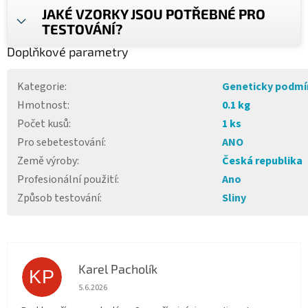
JAKÉ VZORKY JSOU POTŘEBNÉ PRO
TESTOVÁNÍ?
Doplňkové parametry
Kategorie
:
Geneticky podm
Hmotnost
:
0.1 kg
Počet kusů
:
1 ks
Pro sebetestování
:
ANO
Země výroby
:
Česká republika
Profesionální použití
:
Ano
Způsob testování
:
Sliny
Karel Pacholík
KP
Hodnocení obchodu je 4 z 5 hvězdiček.
5.6.2026