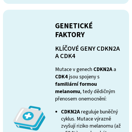
GENETICKÉ
FAKTORY
KLÍČOVÉ GENY CDKN2A
A CDK4
Mutace v genech
CDKN2A
a
CDK4
jsou spojeny s
familiární formou
melanomu
, tedy dědičným
přenosem onemocnění:
CDKN2A
reguluje buněčný
cyklus. Mutace výrazně
zvyšují riziko melanomu (až