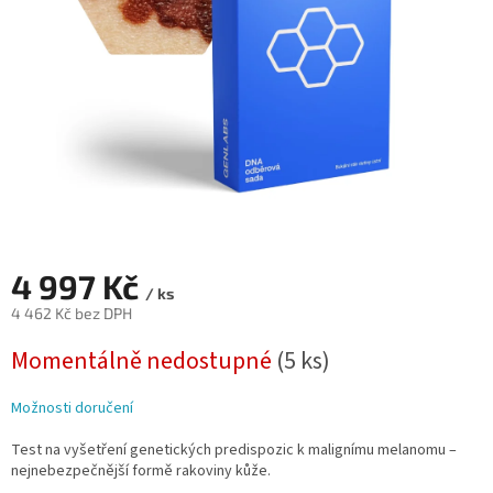
4 997 Kč
/ ks
4 462 Kč bez DPH
Měrná
Momentálně nedostupné
(5 ks)
cena:
Možnosti doručení
Test na vyšetření genetických predispozic k malignímu melanomu –
nejnebezpečnější formě rakoviny kůže.