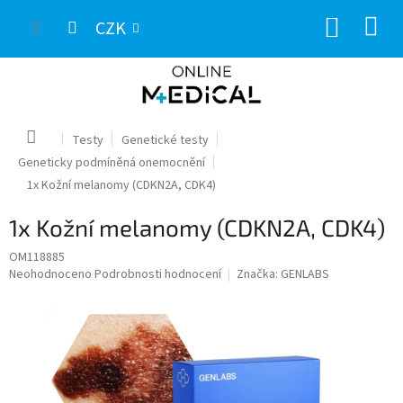
Přejít
NÁKUP
na
CZK
obsah
KOŠÍK
Domů
Testy
Genetické testy
Geneticky podmíněná onemocnění
1x Kožní melanomy (CDKN2A, CDK4)
1x Kožní melanomy (CDKN2A, CDK4)
OM118885
Průměrné
Neohodnoceno
Podrobnosti hodnocení
Značka:
GENLABS
hodnocení
produktu
je
0,0
z
5
hvězdiček.