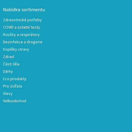
p
a
Nabídka sortimentu
t
Zdravotnické potřeby
í
COVID a ostatní testy
Roušky a respirátory
Dezinfekce a drogerie
Doplňky stravy
Zdraví
Části těla
Dárky
Eco produkty
Pro zvířata
Slevy
Velkoobchod