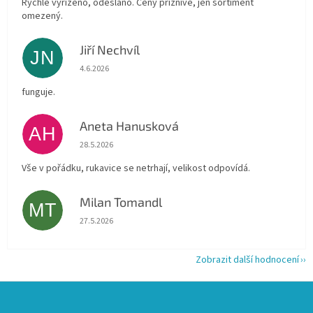
Rychle vyřízeno, odesláno. Ceny příznivé, jen sortiment
omezený.
Jiří Nechvíl
JN
Hodnocení obchodu je 5 z 5 hvězdiček.
4.6.2026
funguje.
Aneta Hanusková
AH
Hodnocení obchodu je 5 z 5 hvězdiček.
28.5.2026
Vše v pořádku, rukavice se netrhají, velikost odpovídá.
Milan Tomandl
MT
Hodnocení obchodu je 5 z 5 hvězdiček.
27.5.2026
Zobrazit další hodnocení
Z
á