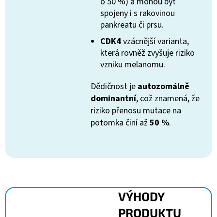
o 50 %) a mohou být
spojeny i s rakovinou
pankreatu či prsu.
CDK4
vzácnější varianta,
která rovněž zvyšuje riziko
vzniku melanomu.
Dědičnost je
autozomálně
dominantní
, což znamená, že
riziko přenosu mutace na
potomka činí až
50 %
.
VÝHODY
PRODUKTU