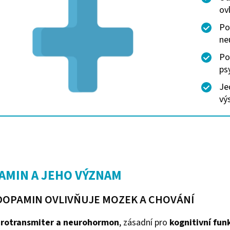
ov
Po
ne
Po
ps
Je
vý
AMIN A JEHO VÝZNAM
DOPAMIN OVLIVŇUJE MOZEK A CHOVÁNÍ
rotransmiter a neurohormon
, zásadní pro
kognitivní fun