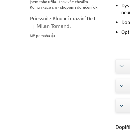
jsem toho užila. Jinak vše chválím.
Dys
Komunikace s e - shopem i doručení ok.
neu
Priessnitz Kloubní mazání De Luxe, 200ml
Dop
Milan Tomandl
|
Hodnocení produktu je 5 z 5 hvězdiček.
Opt
Mě pomáhá 👍
Doplň