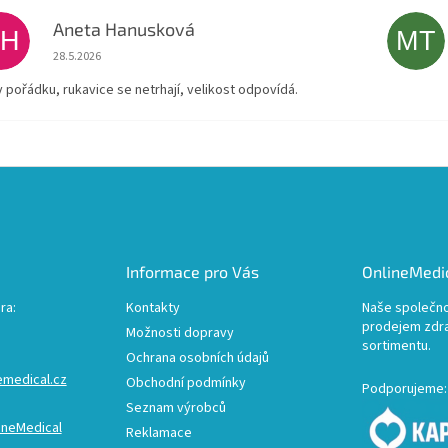
Aneta Hanusková
AH
MT
Hodnocení obchodu je 5 z 5 hvězdiček.
28.5.2026
v pořádku, rukavice se netrhají, velikost odpovídá.
Informace pro Vás
OnlineMedic
ra:
Kontakty
Naše společno
prodejem zdr
Možnosti dopravy
sortimentu.
Ochrana osobních údajů
emedical.cz
Obchodní podmínky
Podporujeme:
Seznam výrobců
ineMedical
Reklamace