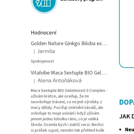
Hodnocení
Golden Nature Ginkgo Biloba extrakt 50:1 60mg, 100 kapslí
Jarmila
|
Hodnocení produktu je 5 z 5 hvězdiček.
Spokojenost
Vitalvibe Maca Sextuple BIO Gelatinized 3-Complex, 60 kapslí
Alena Antoňáková
|
Hodnocení produktu je 5 z 5 hvězdiček.
Maca Sextuple BIO Gelatinized 3-Complex -
užívám krátce, ale oceňuji, že mi
DOP
neovlivňuje trávení, co mi jiné výrobky z
macy dělaly. Pociťuji zmírnění návalů, ale
ovlivňuje to moje usínání i když užívám
JAK 
jenom jednu tobolku ráno, co je veliká
škoda. Ocenila bych i slabší verzi. Nechci
Neu
si prášek sypat, nemám tak přehled kolik