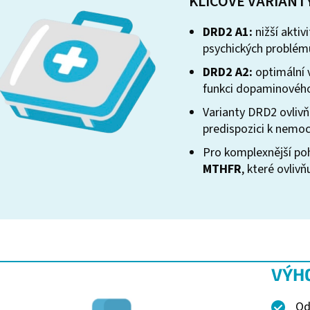
KLÍČOVÉ VARIANT
DRD2 A1:
nižší akti
psychických problém
DRD2 A2:
optimální v
funkci dopaminovéh
Varianty DRD2 ovlivň
predispozici k nemo
Pro komplexnější po
MTHFR
, které ovliv
VÝH
Od