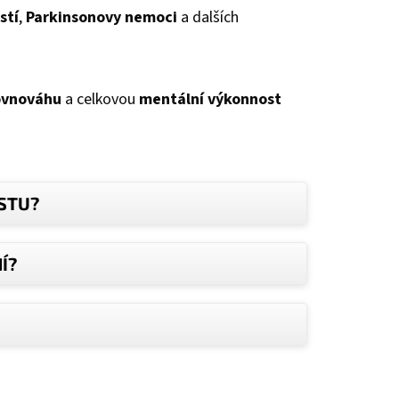
stí
,
Parkinsonovy nemoci
a dalších
ovnováhu
a celkovou
mentální výkonnost
STU?
Í?