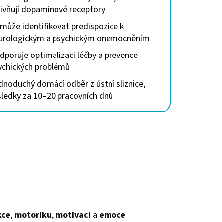
livňují dopaminové receptory
může identifikovat predispozice k
urologickým a psychickým onemocněním
dporuje optimalizaci léčby a prevence
ychických problémů
dnoduchý domácí odběr z ústní sliznice,
sledky za 10–20 pracovních dnů
kce
,
motoriku
,
motivaci
a
emoce