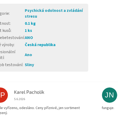
Psychická odolnost a zvládání
gorie
:
stresu
tnost
:
0.1 kg
t kusů
:
1 ks
sebetestování
:
ANO
 výroby
:
Česká republika
esionální
Ano
tí
:
ob testování
:
Sliny
Karel Pacholík
KP
JN
Hodnocení obchodu je 4 z 5 hvězdiček.
5.6.2026
le vyřízeno, odesláno. Ceny příznivé, jen sortiment
funguje.
zený.