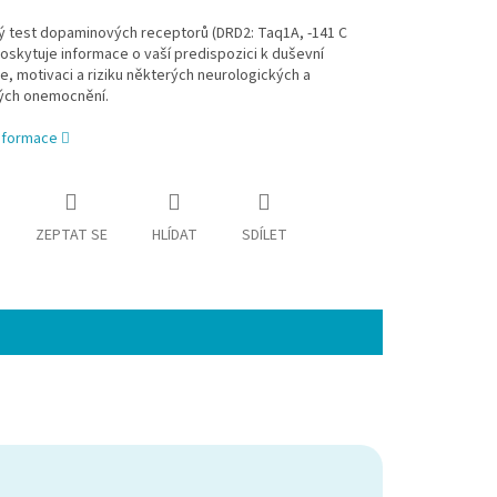
ý test dopaminových receptorů (DRD2: Taq1A, -141 C
poskytuje informace o vaší predispozici k duševní
, motivaci a riziku některých neurologických a
ých onemocnění.
informace
ZEPTAT SE
HLÍDAT
SDÍLET