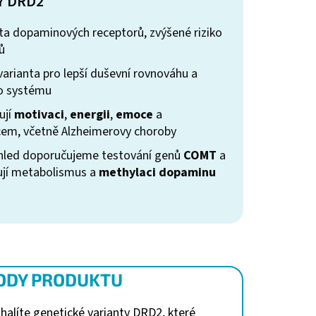
Y DRD2
vita dopaminových receptorů, zvýšené riziko
ů
arianta pro lepší duševní rovnováhu a
o systému
ují
motivaci
,
energii
,
emoce
a
cem, včetně Alzheimerovy choroby
hled doporučujeme testování genů
COMT
a
ňují metabolismus a
methylaci dopaminu
ODY PRODUKTU
halíte genetické varianty DRD2, které