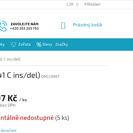
KARIERA
CZK
Přihlášení
NÁKUPNÍ
Prázdný košík
KOŠÍK
bky
Zvířata
Slevy
Značky
 C ins/del)
1 C ins/del)
OM118867
97 Kč
/ ks
 bez DPH
ntálně nedostupné
(5 ks)
 doručení