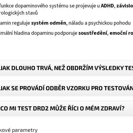
funkce dopaminového systému se projevuje u
ADHD
,
závislo
rologických stavů
amin reguluje
systém odměn
, náladu a psychickou pohodu
imální hladina dopaminu podporuje
soustředění
,
emoční r
JAK DLOUHO TRVÁ, NEŽ OBDRŽÍM VÝSLEDKY TE
JAK SE PROVÁDÍ ODBĚR VZORKU PRO TESTOVÁN
CO MI TEST DRD2 MŮŽE ŘÍCI O MÉM ZDRAVÍ?
kové parametry