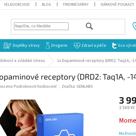
VELKOOBCHOD
BLOG
FIREMNÍ DÁRKY
DÁRKOVÉ POUKAZY
HLEDAT
Doplňky stravy
Drogerie
Zdraví a péče
Eco výro
dolnost a zvládání stresu
1x Dopaminové receptory (DRD2: Taq1A, -141
opaminové receptory (DRD2: Taq1A, -14
né
noceno
Podrobnosti hodnocení
Značka:
GENLABS
ní
3 9
u
3 569 Kč
Měrná
Mome
cena:
ek.
Možnosti