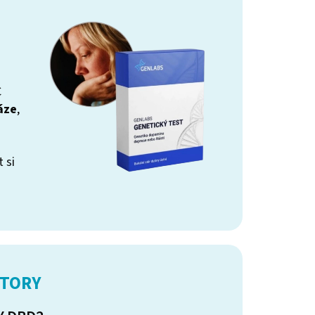
C
áze
,
 si
KTORY