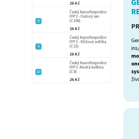
G
26 Kč
R
Český NanoRespirátor
FFP2 - Fialový sen
(č.106)
PR
26 Kč
Český NanoRespirátor
Gen
FFP2 - Růžová srdíčka
(č.15)
ins
26 Kč
mo
on
Český NanoRespirátor
FFP2 -Modrá květina
sy
(č.8)
živ
26 Kč