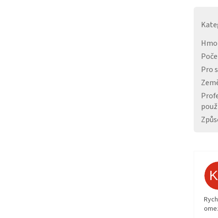
Kate
Hmo
Poče
Pro 
Země
Prof
použi
Způs
Rych
ome