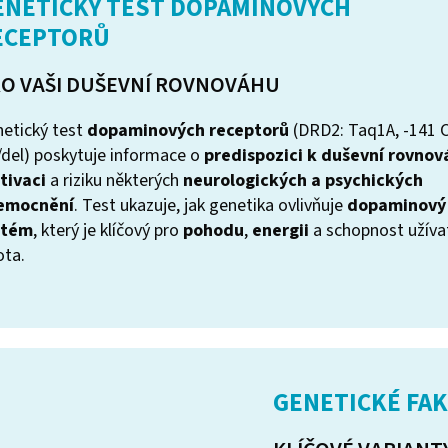
ENETICKÝ TEST DOPAMINOVÝCH
ECEPTORŮ
O VAŠI DUŠEVNÍ ROVNOVÁHU
etický test
dopaminových receptorů
(DRD2: Taq1A, -141 
/del) poskytuje informace o
predispozici k duševní rovnov
tivaci
a riziku některých
neurologických a psychických
emocnění
. Test ukazuje, jak genetika ovlivňuje
dopaminový
stém
, který je klíčový pro
pohodu
,
energii
a schopnost užívat
ota.
GENETICKÉ FA