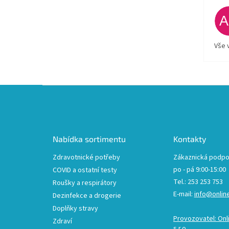
Vše 
Z
á
p
a
t
Nabídka sortimentu
Kontakty
í
Zdravotnické potřeby
Zákaznická podpo
po - pá 9:00-15:00
COVID a ostatní testy
Tel.: 253 253 753
Roušky a respirátory
E-mail:
info@onlin
Dezinfekce a drogerie
Doplňky stravy
Provozovatel: Onl
Zdraví
s.r.o.