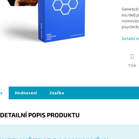
Genetick
ins/del) 
rovnováze
psychick
Detailní 
TISK
is
Hodnocení
Značka
DETAILNÍ POPIS PRODUKTU