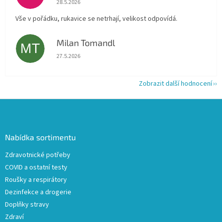
28.5.2026
Vše v pořádku, rukavice se netrhají, velikost odpovídá.
Milan Tomandl
MT
Hodnocení obchodu je 5 z 5 hvězdiček.
27.5.2026
Zobrazit další hodnocení
Z
á
p
a
Nabídka sortimentu
t
Zdravotnické potřeby
í
COVID a ostatní testy
Roušky a respirátory
Dezinfekce a drogerie
Doplňky stravy
Zdraví