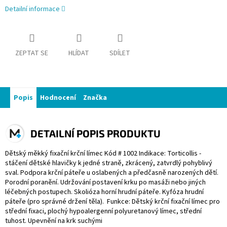
Detailní informace
ZEPTAT SE
HLÍDAT
SDÍLET
Popis
Hodnocení
Značka
DETAILNÍ POPIS PRODUKTU
Dětský měkký fixační krční límec Kód # 1002 Indikace: Torticollis -
stáčení dětské hlavičky k jedné straně, zkrácený, zatvrdlý pohyblivý
sval. Podpora krční páteře u oslabených a předčasně narozených dětí.
Porodní poranění. Udržování postavení krku po masáži nebo jiných
léčebných postupech. Skolióza horní hrudní páteře. Kyfóza hrudní
páteře (pro správné držení těla). Funkce: Dětský krční fixační límec pro
střední fixaci, plochý hypoalergenní polyuretanový límec, střední
tuhost. Upevnění na krk suchými