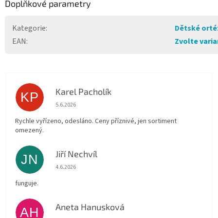
Doplňkové parametry
Kategorie
:
Dětské orté
EAN
:
Zvolte vari
Karel Pacholík
KP
Hodnocení obchodu je 4 z 5 hvězdiček.
5.6.2026
Rychle vyřízeno, odesláno. Ceny příznivé, jen sortiment
omezený.
Jiří Nechvíl
JN
Hodnocení obchodu je 5 z 5 hvězdiček.
4.6.2026
funguje.
Aneta Hanusková
AH
Hodnocení obchodu je 5 z 5 hvězdiček.