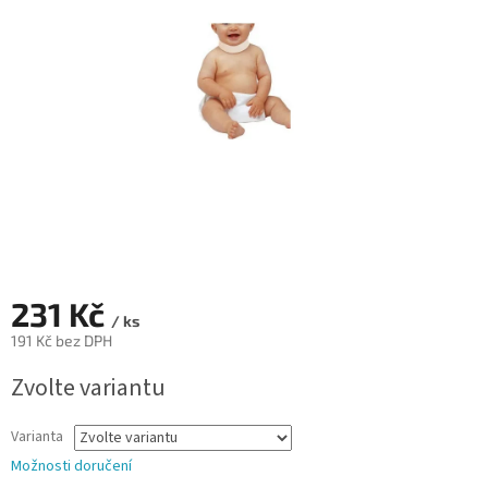
hvězdiček.
231 Kč
/ ks
191 Kč bez DPH
Měrná
Zvolte variantu
cena:
Varianta
Možnosti doručení