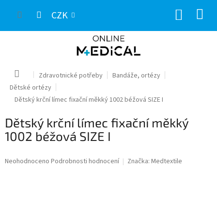
Přejít
NÁKUP
na
CZK
obsah
KOŠÍK
Domů
Zdravotnické potřeby
Bandáže, ortézy
Dětské ortézy
Dětský krční límec fixační měkký 1002 béžová SIZE I
Dětský krční límec fixační měkký
1002 béžová SIZE I
Průměrné
Neohodnoceno
Podrobnosti hodnocení
Značka:
Medtextile
hodnocení
produktu
je
0,0
z
5